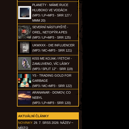
PLANETY - MÁME RUCE
HLUBOKO VE VODÁCH
(MP3 / LP+MP3 - SRR 127 /
MMM 20)
SEVERNÍ NÁSTUPIŠTĚ -
OREL, NETOPÝR A PES
(MP3 / LP+MP3 - SRR 125)
UKWXXX - DIE INFLUENCER
(MP3 / MC+MP3 - SRR 121)
KISS ME KOJAK / FETCH! -
ZAMLUVENO, VÍC LÁSKY
(MP3 / SPLIT 12" - SRR 119)
YS - TRADING GOLD FOR
GARBAGE
(MP3 / MC+MP3 - SRR 122)
ARANANAR - DOMOV, CO
NEBYL
(MP3 / LP+MP3 - SRR 120)
AKTUÁLNÍ ČLÁNKY
NOVINKY:
29. 7. SRSS 2026: NÁZEV ~
MÍSTO