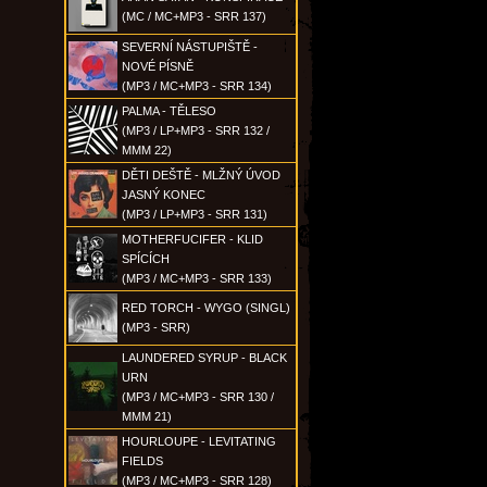
(MC / MC+MP3 - SRR 137)
SEVERNÍ NÁSTUPIŠTĚ -
NOVÉ PÍSNĚ
(MP3 / MC+MP3 - SRR 134)
PALMA - TĚLESO
(MP3 / LP+MP3 - SRR 132 /
MMM 22)
DĚTI DEŠTĚ - MLŽNÝ ÚVOD
JASNÝ KONEC
(MP3 / LP+MP3 - SRR 131)
MOTHERFUCIFER - KLID
SPÍCÍCH
(MP3 / MC+MP3 - SRR 133)
RED TORCH - WYGO (SINGL)
(MP3 - SRR)
LAUNDERED SYRUP - BLACK
URN
(MP3 / MC+MP3 - SRR 130 /
MMM 21)
HOURLOUPE - LEVITATING
FIELDS
(MP3 / MC+MP3 - SRR 128)