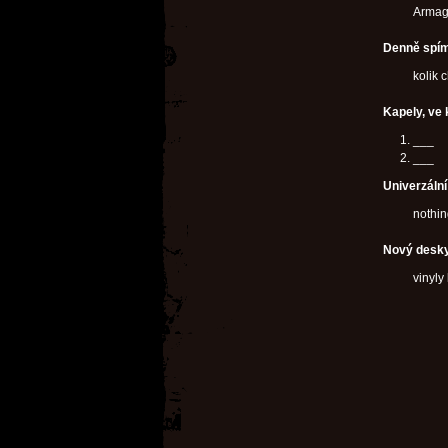
Arma
Denně spím
kolik 
Kapely, ve 
___
___
Univerzáln
nothin
Nový desky
vinyly