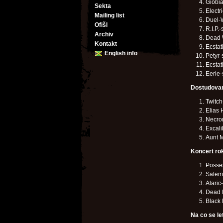
Giobia
Sekta
Electr
Mailing list
Duel-
Ofišl
R.I.P.-s
Archiv
Dead 
Kontakt
Ecstat
English info
Petyr-s
Ecstat
Eerie-s
Dostudovan
Twitch
Elias
Necro
Excali
Aunt 
Koncert ro
Posses
Salems
Alari
Dead L
Black 
Na co se le