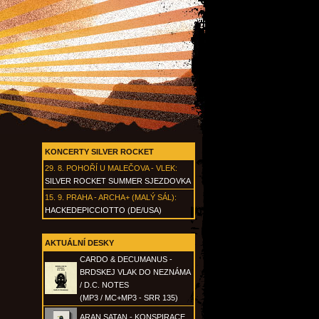
KONCERTY SILVER ROCKET
29. 8.
POHOŘÍ U MALEČOVA - VLEK
:
SILVER ROCKET SUMMER SJEZDOVKA
15. 9.
PRAHA - ARCHA+ (MALÝ SÁL)
:
HACKEDEPICCIOTTO (DE/USA)
AKTUÁLNÍ DESKY
CARDO & DECUMANUS -
BRDSKEJ VLAK DO NEZNÁMA
/ D.C. NOTES
(MP3 / MC+MP3 - SRR 135)
ARAN SATAN - KONSPIRACE