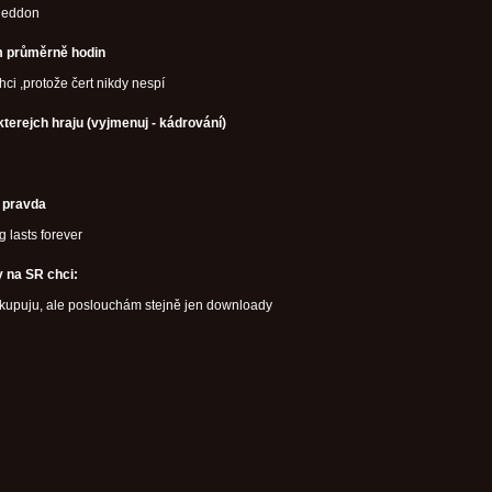
geddon
 průměrně hodin
chci ,protože čert nikdy nespí
kterejch hraju (vyjmenuj - kádrování)
í pravda
g lasts forever
 na SR chci:
 kupuju, ale poslouchám stejně jen downloady