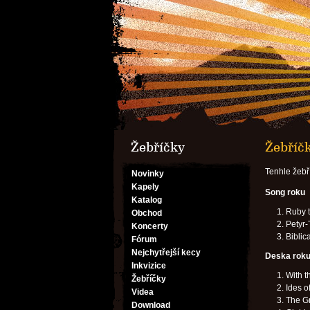
Žebříčky
Žebříčk
Tenhle žebř
Novinky
Kapely
Song roku
Katalog
Ruby t
Obchod
Petyr-
Koncerty
Biblic
Fórum
Nejchytřejší kecy
Deska rok
Inkvizice
With 
Žebříčky
Ides 
Videa
The Gr
Download