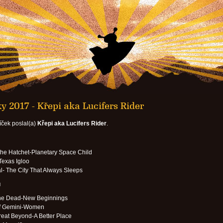
y 2017 - Křepi aka Lucifers Rider
íček poslal(a)
Křepi aka Lucifers Rider
.
he Hatchet-Planetary Space Child
Texas Igloo
al- The City That Always Sleeps
u
the Dead-New Beginnings
of Gemini-Women
eat Beyond-A Better Place