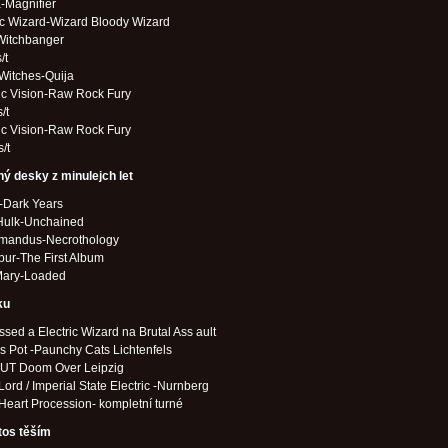
-Magnifier
ic Wizard-Wizard Bloody Wizard
Witchbanger
/t
Witches-Quija
ic Vision-Raw Rock Fury
/t
ic Vision-Raw Rock Fury
/t
ý desky z minulejch let
-Dark Years
 Hulk-Unchained
mandus-Necrothology
bur-The First Album
Mary-Loaded
ku
sed a Electric Wizard na Brutal Ass ault
 Pot -Paunchy Cats Lichtenfels
c-UT Doom Over Leipzig
ord / Imperial State Electric -Nurnberg
Heart Procession- kompletní turné
tos těším