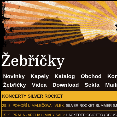
Žebříčky
Novinky
Kapely
Katalog
Obchod
Kon
Žebříčky
Videa
Download
Sekta
Mail
KONCERTY SILVER ROCKET
29. 8.
POHOŘÍ U MALEČOVA - VLEK
:
SILVER ROCKET SUMMER S
15. 9.
PRAHA - ARCHA+ (MALÝ SÁL)
:
HACKEDEPICCIOTTO (DE/US