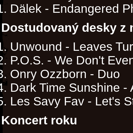
Dälek - Endangered P
Dostudovaný desky z m
Unwound - Leaves Tur
P.O.S. - We Don't Eve
Onry Ozzborn - Duo
Dark Time Sunshine -
Les Savy Fav - Let's S
Koncert roku