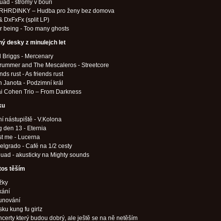
uad - stromy v bouři
HRDINKY – Hudba pro ženy bez domova
 & DxFxFx (split LP)
or being - Too many ghosts
ý desky z minulejch let
 Briggs - Mercenary
rummer and The Mescaleros - Streetcore
nds rust - As friends rust
h Janota - Podzimní král
ai Cohen Trio – From Darkness
ku
í nástupiště - V.Kolona
 den 13 - Eternia
t me - Lucerna
elgrado - Café na 1/2 cesty
uad - akusticky na Mighty sounds
tos těším
žky
kání
unování
ku kung fu girlz
certy který budou dobrý, ale ještě se na ně netěším