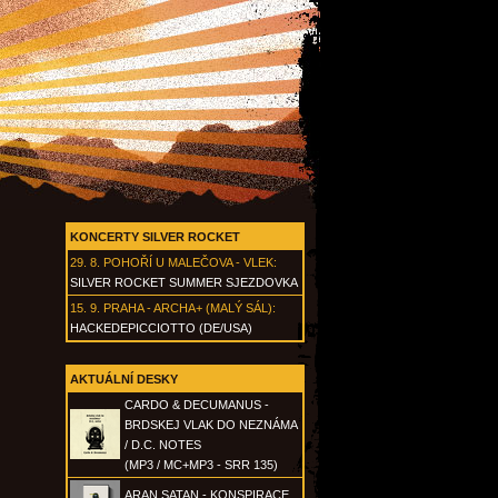
KONCERTY SILVER ROCKET
29. 8.
POHOŘÍ U MALEČOVA - VLEK
:
SILVER ROCKET SUMMER SJEZDOVKA
15. 9.
PRAHA - ARCHA+ (MALÝ SÁL)
:
HACKEDEPICCIOTTO (DE/USA)
AKTUÁLNÍ DESKY
CARDO & DECUMANUS -
BRDSKEJ VLAK DO NEZNÁMA
/ D.C. NOTES
(MP3 / MC+MP3 - SRR 135)
ARAN SATAN - KONSPIRACE