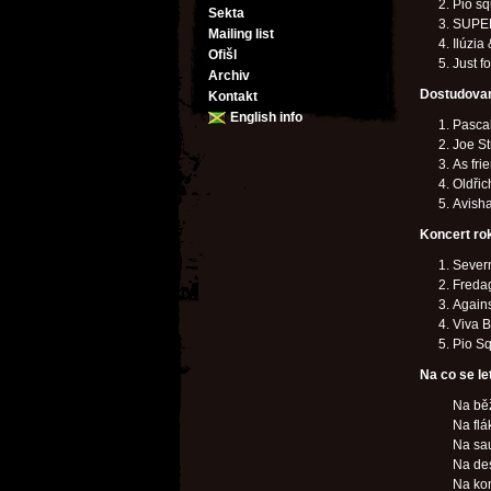
Pio sq
Sekta
SUPER
Mailing list
Ilúzia
Ofišl
Just f
Archiv
Dostudovan
Kontakt
English info
Pascal
Joe St
As frie
Oldřic
Avish
Koncert ro
Severn
Fredag
Agains
Viva B
Pio Sq
Na co se le
Na bě
Na flá
Na sa
Na des
Na kon