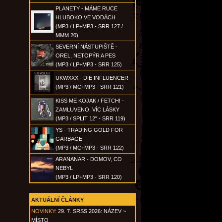
PLANETY - MÁME RUCE
HLUBOKO VE VODÁCH
(MP3 / LP+MP3 - SRR 127 /
MMM 20)
SEVERNÍ NÁSTUPIŠTĚ -
OREL, NETOPÝR A PES
(MP3 / LP+MP3 - SRR 125)
UKWXXX - DIE INFLUENCER
(MP3 / MC+MP3 - SRR 121)
KISS ME KOJAK / FETCH! -
ZAMLUVENO, VÍC LÁSKY
(MP3 / SPLIT 12" - SRR 119)
YS - TRADING GOLD FOR
GARBAGE
(MP3 / MC+MP3 - SRR 122)
ARANANAR - DOMOV, CO
NEBYL
(MP3 / LP+MP3 - SRR 120)
AKTUÁLNÍ ČLÁNKY
NOVINKY:
29. 7. SRSS 2026: NÁZEV ~
MÍSTO