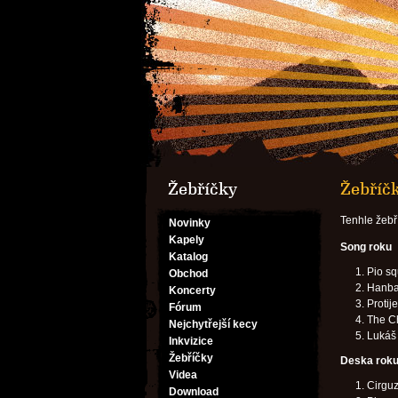
Žebříčky
Žebříčk
Tenhle žebř
Novinky
Kapely
Song roku
Katalog
Pio sq
Obchod
Hanba
Koncerty
Protije
Fórum
The C
Nejchytřejší kecy
Lukáš 
Inkvizice
Žebříčky
Deska rok
Videa
Cirguz
Download