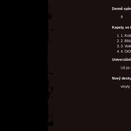
Denně spím
9
Kapely, ve 
1. Krá
2. Bílá
3. Voi
4. OiO
Univerzáln
Už jsi
Nový desky
vinyly