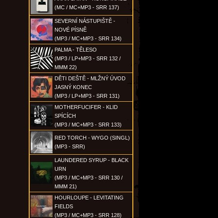
(MC / MC+MP3 - SRR 137)
SEVERNÍ NÁSTUPIŠTĚ -
NOVÉ PÍSNĚ
(MP3 / MC+MP3 - SRR 134)
PALMA - TĚLESO
(MP3 / LP+MP3 - SRR 132 /
MMM 22)
DĚTI DEŠTĚ - MLŽNÝ ÚVOD
JASNÝ KONEC
(MP3 / LP+MP3 - SRR 131)
MOTHERFUCIFER - KLID
SPÍCÍCH
(MP3 / MC+MP3 - SRR 133)
RED TORCH - WYGO (SINGL)
(MP3 - SRR)
LAUNDERED SYRUP - BLACK
URN
(MP3 / MC+MP3 - SRR 130 /
MMM 21)
HOURLOUPE - LEVITATING
FIELDS
(MP3 / MC+MP3 - SRR 128)