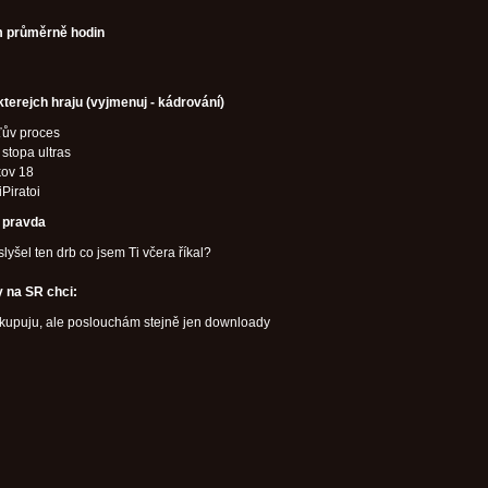
 průměrně hodin
kterejch hraju (vyjmenuj - kádrování)
ťův proces
 stopa ultras
kov 18
iPiratoi
í pravda
 slyšel ten drb co jsem Ti včera říkal?
 na SR chci:
 kupuju, ale poslouchám stejně jen downloady