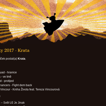
y 2017 - Krata
íček poslal(a)
Krata
.
uad - hranice
 - ve tmě
d - protijed
hancers - Fight dem back
Vincour - Kniha Života feat. Tereza Vincourová
u
 ‎– Svět Už Je Jinak