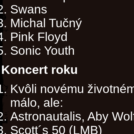
Swans
Michal Tučný
Pink Floyd
Sonic Youth
Koncert roku
Kvôli novému životnému
málo, ale:
Astronautalis, Aby Wol
Scott´s 50 (LMB)