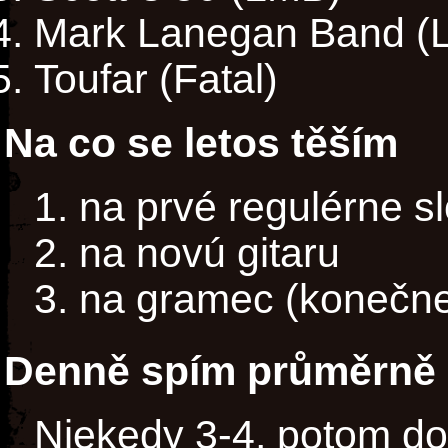
Mark Lanegan Band (
Toufar (Fatal)
Na co se letos těším
1. na prvé regulérne s
2. na novú gitaru
3. na gramec (konečn
Denně spím průměrně 
Niekedy 3-4, potom do