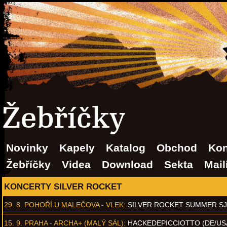
Žebříčky
Novinky
Kapely
Katalog
Obchod
Kon
Žebříčky
Videa
Download
Sekta
Mail
KONCERTY SILVER ROCKET
29. 8.
POHOŘÍ U MALEČOVA - VLEK
:
SILVER ROCKET SUMMER S
15. 9.
PRAHA - ARCHA+ (MALÝ SÁL)
:
HACKEDEPICCIOTTO (DE/US