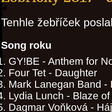
Tenhle žebříček posla
Song roku
GY!BE - Anthem for No 
Four Tet - Daughter
Mark Lanegan Band -
Lydia Lunch - Blaze of
Dagmar Voňková - Há