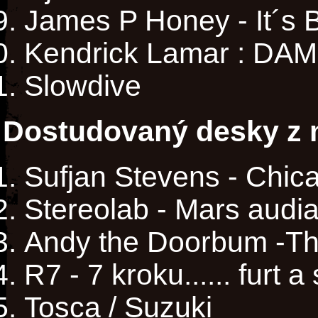
James P Honey - It´s 
Kendrick Lamar : DAM
Slowdive
Dostudovaný desky z m
Sufjan Stevens - Chic
Stereolab - Mars audia
Andy the Doorbum -Th
R7 - 7 kroku...... furt a 
Tosca / Suzuki