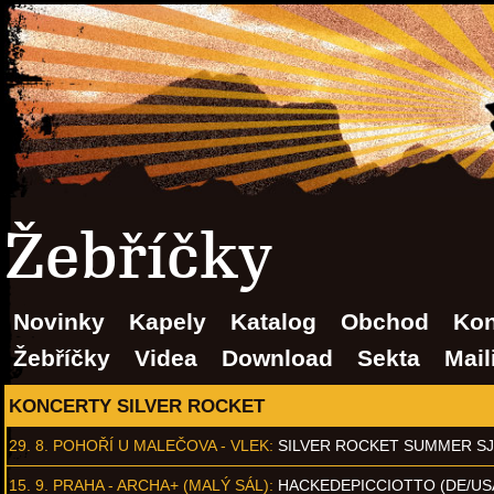
Žebříčky
Novinky
Kapely
Katalog
Obchod
Kon
Žebříčky
Videa
Download
Sekta
Mail
KONCERTY SILVER ROCKET
29. 8.
POHOŘÍ U MALEČOVA - VLEK
:
SILVER ROCKET SUMMER S
15. 9.
PRAHA - ARCHA+ (MALÝ SÁL)
:
HACKEDEPICCIOTTO (DE/US