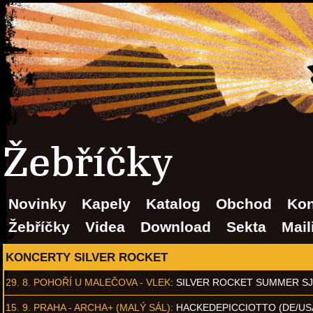
Žebříčky
Novinky
Kapely
Katalog
Obchod
Kon
Žebříčky
Videa
Download
Sekta
Mail
KONCERTY SILVER ROCKET
29. 8.
POHOŘÍ U MALEČOVA - VLEK
:
SILVER ROCKET SUMMER S
15. 9.
PRAHA - ARCHA+ (MALÝ SÁL)
:
HACKEDEPICCIOTTO (DE/US