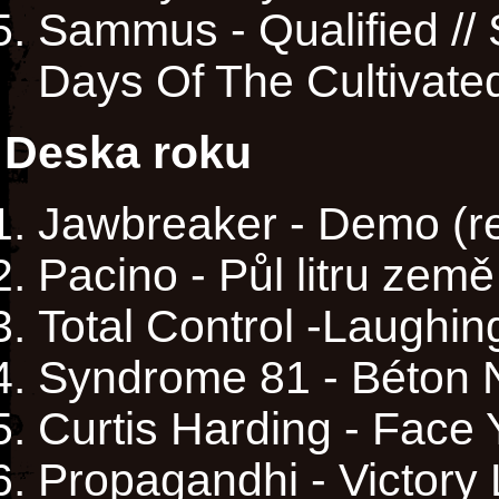
Sammus - Qualified //
Days Of The Cultivate
Deska roku
Jawbreaker - Demo (r
Pacino - Půl litru země
Total Control -Laughi
Syndrome 81 - Béton N
Curtis Harding - Face 
Propagandhi - Victory