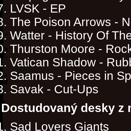
LVSK - EP
The Poison Arrows - 
Watter - History Of Th
Thurston Moore - Roc
Vatican Shadow - Rub
Saamus - Pieces in S
Savak - Cut-Ups
Dostudovaný desky z m
Sad Lovers Giants