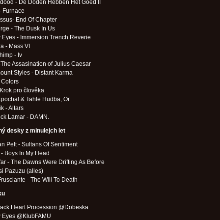
dood - De Doden Hebben Het Goed II
- Furnace
ssus- End Of Chapter
rge - The Dusk In Us
 Eyes - Immersion Trench Reverie
a - Mass VI
himp - Iv
-The Assasination of Julius Caesar
unt Styles - Distant Karma
 Colors
 Krok pro člověka
Epochal & Tahle Hudba, Or
k - Altars
ick Lamar - DAMN.
ý desky z minulejch let
n Pelt - Sultans Of Sentiment
 - Boys In My Head
Yar - The Dawns Were Drifting As Before
i Pazuzu (alles)
rusciante - The Will To Death
ku
lack Heart Procession @Dobeska
w Eyes @KlubFAMU