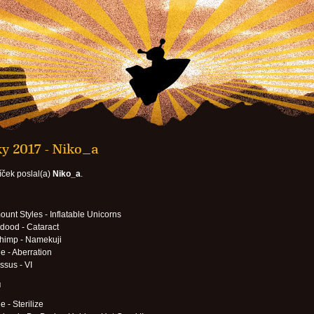
ky 2017 - Niko_a
íček poslal(a)
Niko_a
.
unt Styles - Inflatable Unicorns
dood - Cataract
Chimp - Namekuji
 - Aberration
sus - VI
u
 - Sterilize