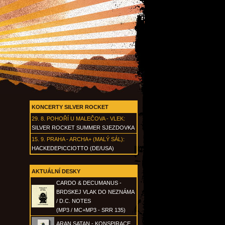
KONCERTY SILVER ROCKET
29. 8.
POHOŘÍ U MALEČOVA - VLEK
:
SILVER ROCKET SUMMER SJEZDOVKA
15. 9.
PRAHA - ARCHA+ (MALÝ SÁL)
:
HACKEDEPICCIOTTO (DE/USA)
AKTUÁLNÍ DESKY
CARDO & DECUMANUS -
BRDSKEJ VLAK DO NEZNÁMA
/ D.C. NOTES
(MP3 / MC+MP3 - SRR 135)
ARAN SATAN - KONSPIRACE