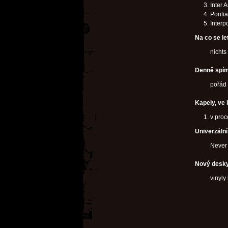
Inter
Ponti
Interp
Na co se le
nichts
Denně spím
pořád
Kapely, ve 
v pro
Univerzáln
Never 
Nový desky
vinyly