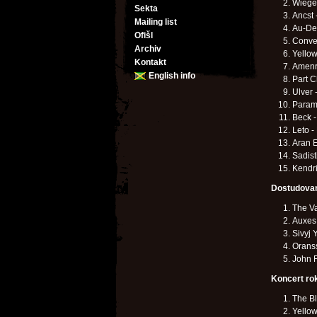
Wiege
Sekta
Ancst 
Mailing list
Au-De
Ofišl
Conve
Archiv
Yellow
Kontakt
Amenr
English info
Part C
Ulver 
Paramo
Beck -
Leto -
Aran 
Sadisti
Kendr
Dostudovan
The Va
Auxes
Sivyj 
Oranss
John F
Koncert ro
The B
Yello