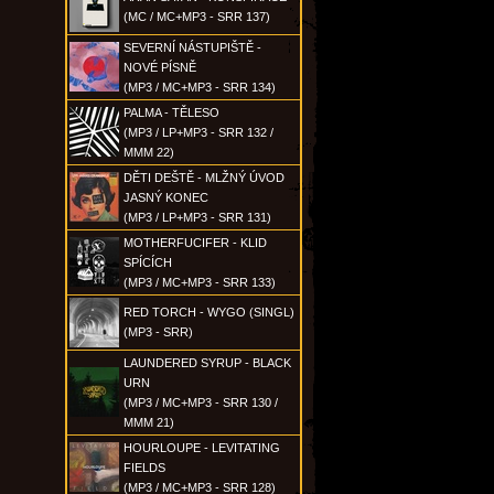
(MC / MC+MP3 - SRR 137)
SEVERNÍ NÁSTUPIŠTĚ -
NOVÉ PÍSNĚ
(MP3 / MC+MP3 - SRR 134)
PALMA - TĚLESO
(MP3 / LP+MP3 - SRR 132 /
MMM 22)
DĚTI DEŠTĚ - MLŽNÝ ÚVOD
JASNÝ KONEC
(MP3 / LP+MP3 - SRR 131)
MOTHERFUCIFER - KLID
SPÍCÍCH
(MP3 / MC+MP3 - SRR 133)
RED TORCH - WYGO (SINGL)
(MP3 - SRR)
LAUNDERED SYRUP - BLACK
URN
(MP3 / MC+MP3 - SRR 130 /
MMM 21)
HOURLOUPE - LEVITATING
FIELDS
(MP3 / MC+MP3 - SRR 128)