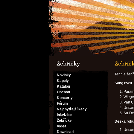
Žebříčky
Žebříč
Tenhle žebř
Novinky
Kapely
Song roku
Katalog
Paramo
Obchod
Wiege
Koncerty
Part 
Fórum
Unsane
Nejchytřejší kecy
Au-Des
Inkvizice
Žebříčky
Deska rok
Videa
Unsane
Download