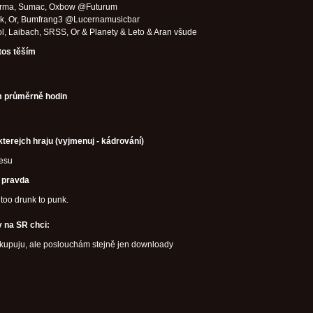
 Arma, Sumac, Oxbow @Futurum
ak, Or, Bumfrang3 @Lucernamusicbar
ol, Laibach, SRSS, Or & Planety & Leto & Aran všude
tos těším
 průměrně hodin
kterejch hraju (vyjmenuj - kádrování)
cesu
í pravda
too drunk to punk.
 na SR chci:
 kupuju, ale poslouchám stejně jen downloady