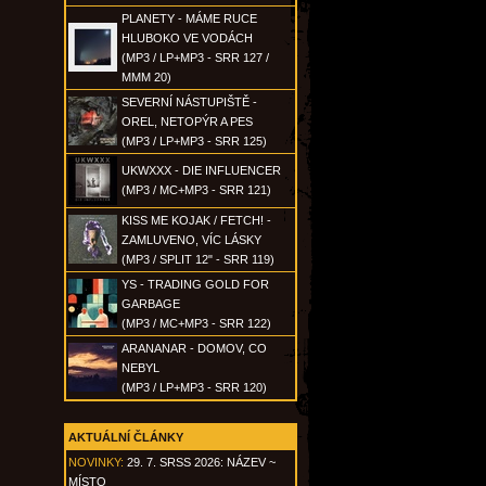
PLANETY - MÁME RUCE
HLUBOKO VE VODÁCH
(MP3 / LP+MP3 - SRR 127 /
MMM 20)
SEVERNÍ NÁSTUPIŠTĚ -
OREL, NETOPÝR A PES
(MP3 / LP+MP3 - SRR 125)
UKWXXX - DIE INFLUENCER
(MP3 / MC+MP3 - SRR 121)
KISS ME KOJAK / FETCH! -
ZAMLUVENO, VÍC LÁSKY
(MP3 / SPLIT 12" - SRR 119)
YS - TRADING GOLD FOR
GARBAGE
(MP3 / MC+MP3 - SRR 122)
ARANANAR - DOMOV, CO
NEBYL
(MP3 / LP+MP3 - SRR 120)
AKTUÁLNÍ ČLÁNKY
NOVINKY:
29. 7. SRSS 2026: NÁZEV ~
MÍSTO