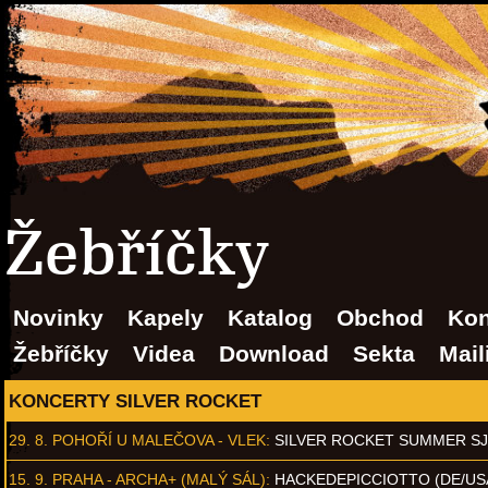
Žebříčky
Novinky
Kapely
Katalog
Obchod
Kon
Žebříčky
Videa
Download
Sekta
Mail
KONCERTY SILVER ROCKET
29. 8.
POHOŘÍ U MALEČOVA - VLEK
:
SILVER ROCKET SUMMER S
15. 9.
PRAHA - ARCHA+ (MALÝ SÁL)
:
HACKEDEPICCIOTTO (DE/US