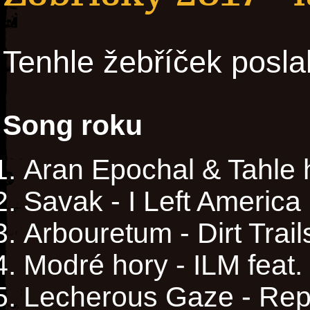
Tenhle žebříček posla
Song roku
Aran Epochal & Tahle 
Savak - I Left America
Arbouretum - Dirt Trail
Modré hory - ILM feat.
Lecherous Gaze - Rept