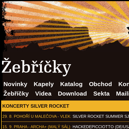
Žebříčky
Novinky
Kapely
Katalog
Obchod
Kon
Žebříčky
Videa
Download
Sekta
Mail
KONCERTY SILVER ROCKET
29. 8.
POHOŘÍ U MALEČOVA - VLEK
:
SILVER ROCKET SUMMER S
15. 9.
PRAHA - ARCHA+ (MALÝ SÁL)
:
HACKEDEPICCIOTTO (DE/US