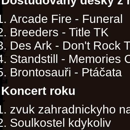
Dostudovaný desky z m
Arcade Fire - Funeral
Breeders - Title TK
Des Ark - Don't Rock 
Standstill - Memories C
Brontosauři - Ptáčata
Koncert roku
zvuk zahradnickyho na
Soulkostel kdykoliv