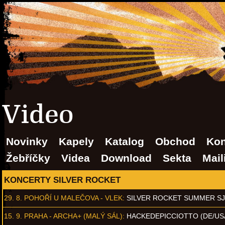
Video
Novinky
Kapely
Katalog
Obchod
Kon
Žebříčky
Videa
Download
Sekta
Mail
KONCERTY SILVER ROCKET
29. 8.
POHOŘÍ U MALEČOVA - VLEK
:
SILVER ROCKET SUMMER S
15. 9.
PRAHA - ARCHA+ (MALÝ SÁL)
:
HACKEDEPICCIOTTO (DE/US