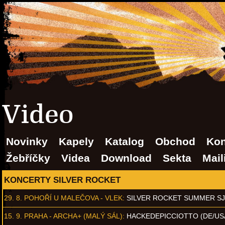
Video
Novinky
Kapely
Katalog
Obchod
Kon
Žebříčky
Videa
Download
Sekta
Mail
KONCERTY SILVER ROCKET
29. 8.
POHOŘÍ U MALEČOVA - VLEK
:
SILVER ROCKET SUMMER S
15. 9.
PRAHA - ARCHA+ (MALÝ SÁL)
:
HACKEDEPICCIOTTO (DE/US