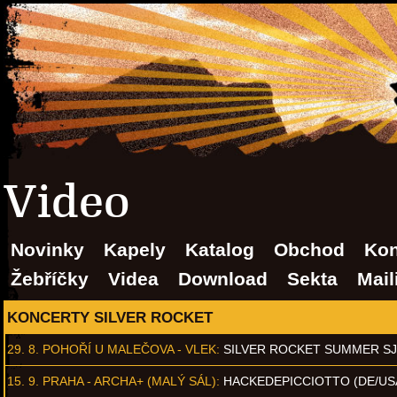
Video
Novinky
Kapely
Katalog
Obchod
Kon
Žebříčky
Videa
Download
Sekta
Mail
KONCERTY SILVER ROCKET
29. 8.
POHOŘÍ U MALEČOVA - VLEK
:
SILVER ROCKET SUMMER S
15. 9.
PRAHA - ARCHA+ (MALÝ SÁL)
:
HACKEDEPICCIOTTO (DE/US