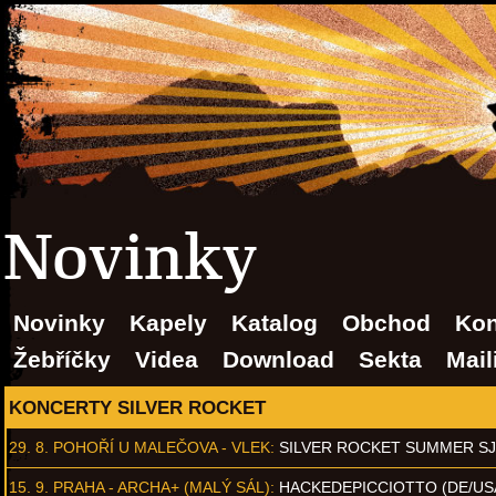
Novinky
Novinky
Kapely
Katalog
Obchod
Kon
Žebříčky
Videa
Download
Sekta
Mail
KONCERTY SILVER ROCKET
29. 8.
POHOŘÍ U MALEČOVA - VLEK
:
SILVER ROCKET SUMMER S
15. 9.
PRAHA - ARCHA+ (MALÝ SÁL)
:
HACKEDEPICCIOTTO (DE/US