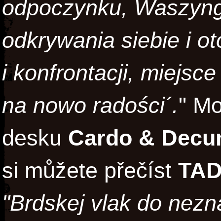
odpoczynku, Waszyng
odkrywania siebie i ot
i konfrontacji, miejsc
na nowo radości´.
" Mo
desku
Cardo & Dec
si můžete přečíst
TA
"Brdskej vlak do nezn