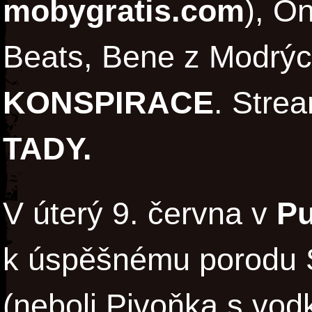
mobygratis.com
), O
Beats, Bene z Modrýc
KONSPIRACE
. Stre
TADY
.
V úterý 9. června v
Pu
k úspěšnému porodu S
(neboli Pivoňka s vod