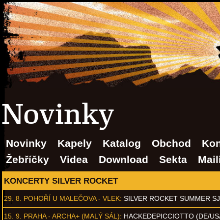
Novinky
Novinky
Kapely
Katalog
Obchod
Kon
Žebříčky
Videa
Download
Sekta
Mail
KONCERTY SILVER ROCKET
29. 8.
POHOŘÍ U MALEČOVA - VLEK
:
SILVER ROCKET SUMMER S
15. 9.
PRAHA - ARCHA+ (MALÝ SÁL)
:
HACKEDEPICCIOTTO (DE/US