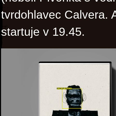
tvrdohlavec Calvera. 
startuje v 19.45.