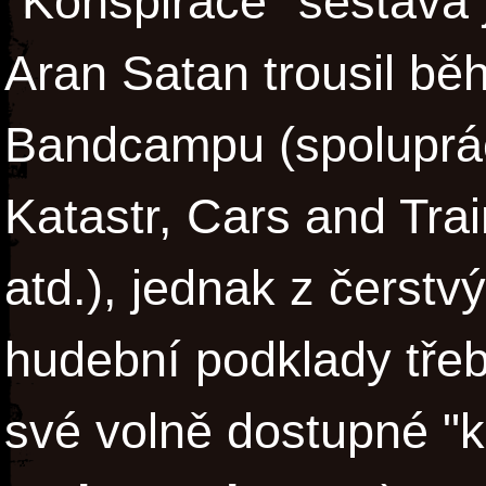
"Konspirace" sestává 
Aran Satan trousil b
Bandcampu (spoluprác
Katastr, Cars and Tra
atd.), jednak z čerstv
hudební podklady tře
své volně dostupné "