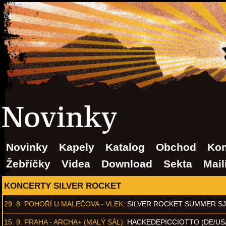
Novinky
Novinky
Kapely
Katalog
Obchod
Kon
Žebříčky
Videa
Download
Sekta
Mail
KONCERTY SILVER ROCKET
29. 8.
POHOŘÍ U MALEČOVA - VLEK
:
SILVER ROCKET SUMMER S
15. 9.
PRAHA - ARCHA+ (MALÝ SÁL)
:
HACKEDEPICCIOTTO (DE/US