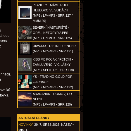
PLANETY - MÁME RUCE
HLUBOKO VE VODÁCH
(MP3 / LP+MP3 - SRR 127 /
MMM 20)
SEVERNÍ NÁSTUPIŠTĚ -
j
OREL, NETOPÝR A PES
východu
(MP3 / LP+MP3 - SRR 125)
overs
,
UKWXXX - DIE INFLUENCER
(MP3 / MC+MP3 - SRR 121)
KISS ME KOJAK / FETCH! -
ZAMLUVENO, VÍC LÁSKY
(MP3 / SPLIT 12" - SRR 119)
 hned).
YS - TRADING GOLD FOR
i
GARBAGE
(MP3 / MC+MP3 - SRR 122)
lovníků
ARANANAR - DOMOV, CO
stovka
NEBYL
(MP3 / LP+MP3 - SRR 120)
AKTUÁLNÍ ČLÁNKY
NOVINKY:
29. 7. SRSS 2026: NÁZEV ~
MÍSTO