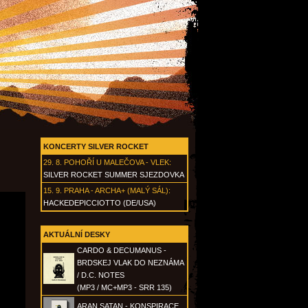
KONCERTY SILVER ROCKET
29. 8.
POHOŘÍ U MALEČOVA - VLEK
:
SILVER ROCKET SUMMER SJEZDOVKA
15. 9.
PRAHA - ARCHA+ (MALÝ SÁL)
:
HACKEDEPICCIOTTO (DE/USA)
AKTUÁLNÍ DESKY
CARDO & DECUMANUS -
BRDSKEJ VLAK DO NEZNÁMA
/ D.C. NOTES
(MP3 / MC+MP3 - SRR 135)
ARAN SATAN - KONSPIRACE