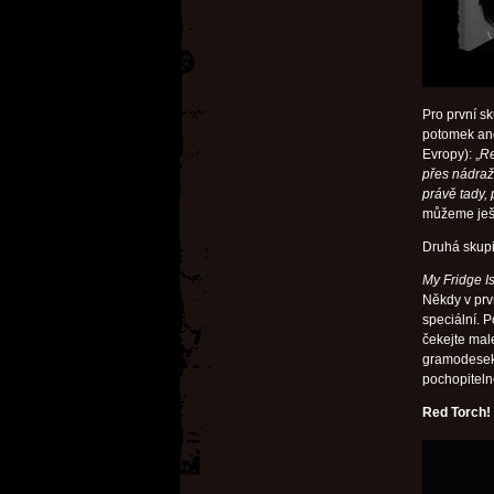
Pro první s
potomek angl
Evropy): „
Re
přes nádraž
právě tady, 
můžeme ješt
Druhá skupi
My Fridge Is
Někdy v prvn
speciální. P
čekejte mal
gramodesek!
pochopiteln
Red Torch!