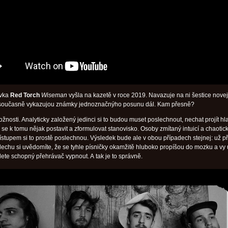
ávka
Red Torch
Wiseman
vyšla na kazetě v roce 2019. Navazuje na ni šestice nove
ý současně vykazujou známky jednoznačnýho posunu dál. Kam přesně?
žnosti. Analyticky založený jedinci si to budou muset poslechnout, nechat projít h
k se k tomu nějak postavit a zformulovat stanovisko. Osoby zmítaný intuicí a chaotic
stupem si to prostě poslechnou. Výsledek bude ale v obou případech stejnej: už př
echu si uvědomíte, že se tyhle písničky okamžitě hluboko propíšou do mozku a vy 
ete schopný přehrávač vypnout. A tak je to správně.