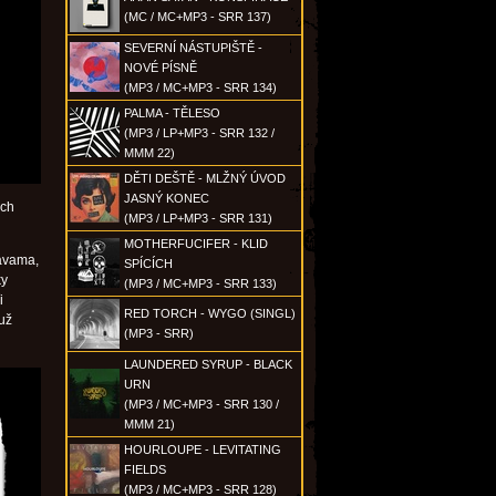
(MC / MC+MP3 - SRR 137)
SEVERNÍ NÁSTUPIŠTĚ -
NOVÉ PÍSNĚ
(MP3 / MC+MP3 - SRR 134)
PALMA - TĚLESO
(MP3 / LP+MP3 - SRR 132 /
MMM 22)
DĚTI DEŠTĚ - MLŽNÝ ÚVOD
JASNÝ KONEC
jch
(MP3 / LP+MP3 - SRR 131)
MOTHERFUCIFER - KLID
lavama,
SPÍCÍCH
ky
(MP3 / MC+MP3 - SRR 133)
i
RED TORCH - WYGO (SINGL)
už
(MP3 - SRR)
LAUNDERED SYRUP - BLACK
URN
(MP3 / MC+MP3 - SRR 130 /
MMM 21)
HOURLOUPE - LEVITATING
FIELDS
(MP3 / MC+MP3 - SRR 128)