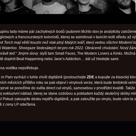
kupinu tady máme pár zachytnejch bodů (autorem těchto slov je analyticky založene
ickejch a francouzskejch kolonistů, kterej se asimiloval v tavicím kotli středu až 
d Torch mají větší kouzlo než vlak plný Malých tváří, který vedou všichni Moderní l
í Waterloo. Shoegaze šedesátejch let pro rok 2022. Obráceně chvástání. Nový žánr
právě teď.
“ Jinými slovy: slyší tam Small Faces, The Modern Lovers a Kinks. Možná
ě doplnit Beat Happening nebo Jane’s Addiction… dál už hledejte sami.
na vodítka nepotřebuje.
 in Pain
vychází v tuhle chvíli digitálně (poslouchejte
ZDE
a kupujte za klasický kilo
ích měsících příštího roku se pak objeví i vinylová verze, která bude tentokrát velm
oprvé se ponoříme do světa direct cut vinylů, samosebou v prvotřídní kvalitě. Takže
ej exkluzivní náklad, kterej se stane ozdobou a pokladem každý skutečný sbírky mi
 Pokud zakoupíte desku nejdřív digitálně, a pak zatoužíte po vinylu, bude vám ta 
ě z ceny LP odečtena.