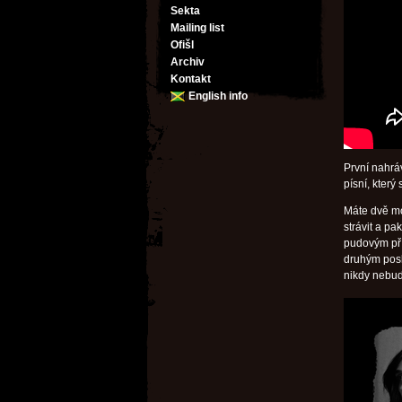
Sekta
Mailing list
Ofišl
Archiv
Kontakt
English info
První nahr
písní, kter
Máte dvě mo
strávit a pa
pudovým pří
druhým posl
nikdy nebud