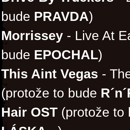
bude
PRAVDA
)
Morrissey
- Live At E
bude
EPOCHAL
)
This Aint Vegas
- The
(protože to bude
R´n´
Hair OST
(protože to