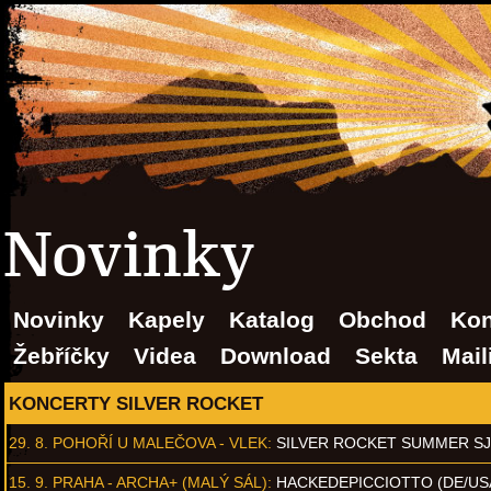
Novinky
Novinky
Kapely
Katalog
Obchod
Kon
Žebříčky
Videa
Download
Sekta
Mail
KONCERTY SILVER ROCKET
29. 8.
POHOŘÍ U MALEČOVA - VLEK
:
SILVER ROCKET SUMMER S
15. 9.
PRAHA - ARCHA+ (MALÝ SÁL)
:
HACKEDEPICCIOTTO (DE/US