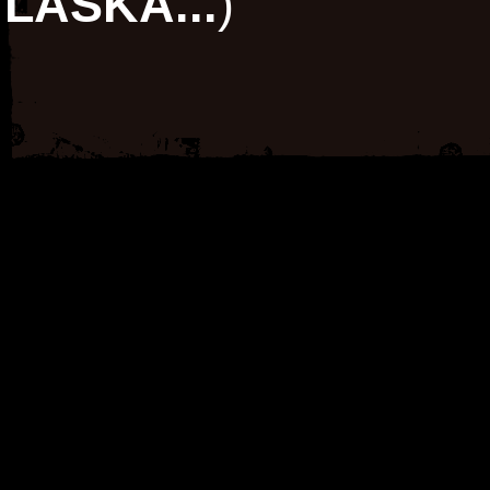
LÁSKA...
)