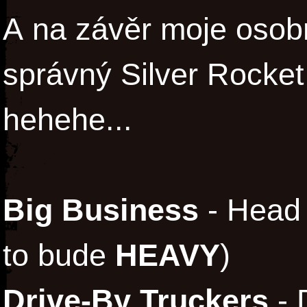
A na závěr moje osobní
správný Silver Rocke
hehehe...
Big Business
- Head 
to bude
HEAVY
)
Drive-By Truckers
- 