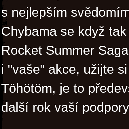
s nejlepším svědomím
Chybama se když tak č
Rocket Summer Saga j
i "vaše" akce, užijte s
Töhötöm, je to přede
další rok vaší podpory