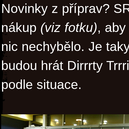
Novinky z příprav? SRR
nákup
(viz fotku)
, aby
nic nechybělo. Je ta
budou hrát Dirrrty Trrr
podle situace.