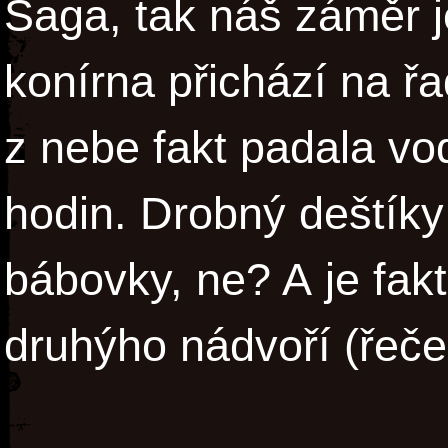
Saga, tak náš záměr j
konírna přichází na řa
z nebe fakt padala vod
hodin. Drobný deštík
bábovky, ne? A je fak
druhýho nádvoří (řeče