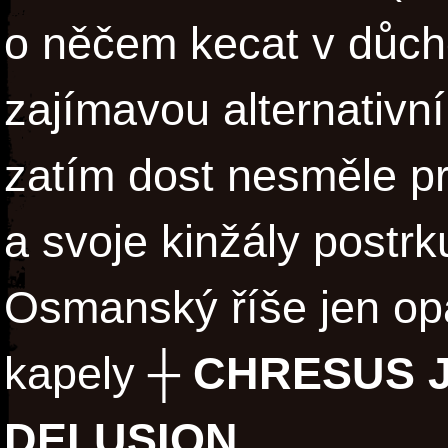
o něčem kecat v důcho
zajímavou alternativn
zatím dost nesměle pr
a svoje kinžály postrk
Osmanský říše jen opa
kapely
┼ CHRESUS J
DELUSIO
N
.