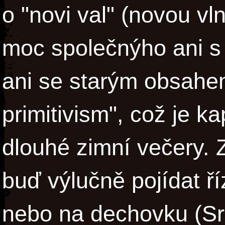
o "novi val" (novou vl
moc společnýho ani s
ani se starým obsahe
primitivism", což je k
dlouhé zimní večery. 
buď výlučně pojídat ř
nebo na dechovku (Sr