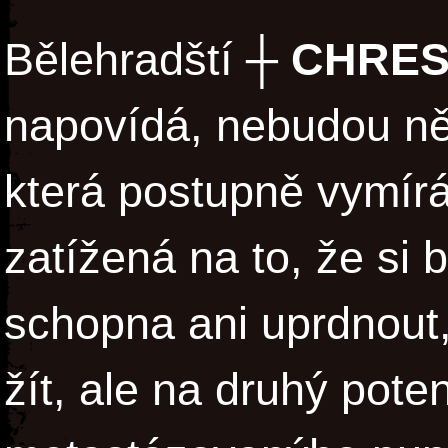
Bělehradští
┼ CHRES
napovídá, nebudou něj
která postupně vymírá 
zatížená na to, že si
schopna ani uprdnout,
žít, ale na druhý pote