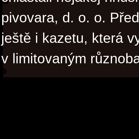
pivovara, d. o. o. Pře
ještě i kazetu, která v
v limitovaným různob