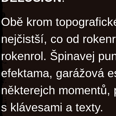
Obě krom topografické
nejčistší, co od roken
rokenrol. Špinavej pu
efektama, garážová est
některejch momentů, 
s klávesami a texty.