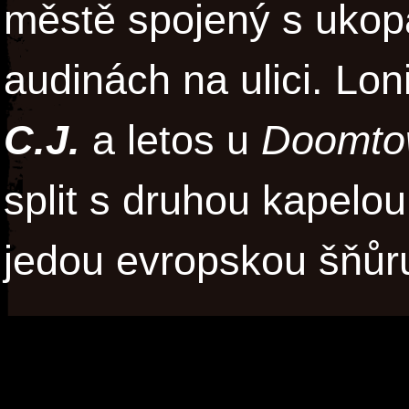
městě spojený s ukop
audinách na ulici. Lon
C.J.
a letos u
Doomtow
split s druhou kapelo
jedou evropskou šňůr