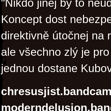
"Nikdo jinej by to neu
Koncept dost nebezpe
direktivně útočnej na
ale všechno zlý je pr
jednou dostane Kubov
chresusjist.bandca
moderndelusion.ba