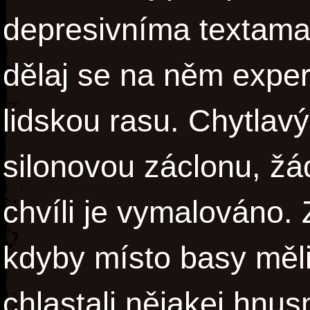
depresivníma textama,
dělaj se na něm expe
lidskou rasu. Chytlav
silonovou záclonu, žá
chvíli je vymalováno. 
kdyby místo basy měli
chlastali nějakej hnu