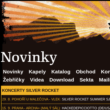
Novinky
Novinky
Kapely
Katalog
Obchod
Kon
Žebříčky
Videa
Download
Sekta
Mail
KONCERTY SILVER ROCKET
29. 8.
POHOŘÍ U MALEČOVA - VLEK
:
SILVER ROCKET SUMMER S
15. 9.
PRAHA - ARCHA+ (MALÝ SÁL)
:
HACKEDEPICCIOTTO (DE/US