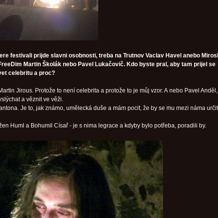
ere festivali prijde slavni osobnosti, treba na Trutnov Vaclav Havel anebo Miros
reeDim Martin Školák nebo Pavel Lukačovič. Kdo byste pral, aby tam prijel se
vet celebritu a proc?
artin Jirous. Protože to není celebrita a protože to je můj vzor. A nebo Pavel Anděl
lýchat a věznit ve věži.
antona. Je to, jak známo, umělecká duše a mám pocit, že by se mu mezi náma urči
en Huml a Bohumil Císař - je s nima legrace a kdyby bylo potřeba, poradili by.