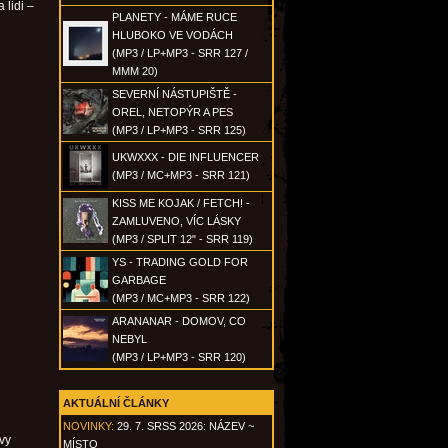
 lidi –
PLANETY - MÁME RUCE
HLUBOKO VE VODÁCH
(MP3 / LP+MP3 - SRR 127 /
MMM 20)
SEVERNÍ NÁSTUPIŠTĚ -
OREL, NETOPÝR A PES
(MP3 / LP+MP3 - SRR 125)
UKWXXX - DIE INFLUENCER
(MP3 / MC+MP3 - SRR 121)
KISS ME KOJAK / FETCH! -
ZAMLUVENO, VÍC LÁSKY
(MP3 / SPLIT 12" - SRR 119)
YS - TRADING GOLD FOR
GARBAGE
(MP3 / MC+MP3 - SRR 122)
ARANANAR - DOMOV, CO
NEBYL
(MP3 / LP+MP3 - SRR 120)
AKTUÁLNÍ ČLÁNKY
NOVINKY:
29. 7. SRSS 2026: NÁZEV ~
vy
MÍSTO