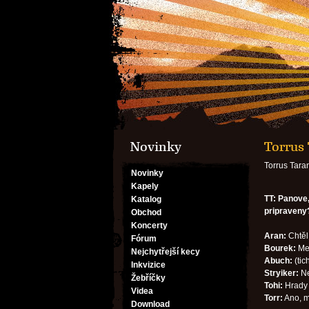
Novinky
Torrus 
Torrus Tara
Novinky
Kapely
TT: Panove,
Katalog
pripraveny
Obchod
Koncerty
Aran:
Chtěl
Fórum
Bourek:
Mel
Nejchytřejší kecy
Abuch:
(tic
Inkvizice
Stryiker:
Ne
Žebříčky
Tohi:
Hrady 
Videa
Torr:
Ano, m
Download