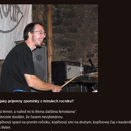
ejaky prijemny zpominky z minulech rocniku?
i fernet, a nařeď mi to třema dalšíma fernetama“.
tvrzele doufám, že časem nevyblednou.
řivový spaní na prvním ročníku, kopřivový s/m na druhym, kopřivovej čaj v kavárn
třetim.