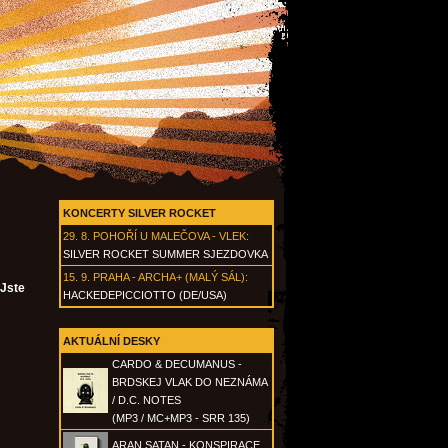
KONCERTY SILVER ROCKET
29. 8.
POHOŘÍ U MALEČOVA - VLEK
:
SILVER ROCKET SUMMER SJEZDOVKA
15. 9.
PRAHA - ARCHA+ (MALÝ SÁL)
:
 Jste
HACKEDEPICCIOTTO (DE/USA)
AKTUÁLNÍ DESKY
CARDO & DECUMANUS -
BRDSKEJ VLAK DO NEZNÁMA
/ D.C. NOTES
(MP3 / MC+MP3 - SRR 135)
ARAN SATAN - KONSPIRACE