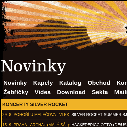
Novinky
Novinky
Kapely
Katalog
Obchod
Kon
Žebříčky
Videa
Download
Sekta
Mail
KONCERTY SILVER ROCKET
29. 8.
POHOŘÍ U MALEČOVA - VLEK
:
SILVER ROCKET SUMMER S
15. 9.
PRAHA - ARCHA+ (MALÝ SÁL)
:
HACKEDEPICCIOTTO (DE/US