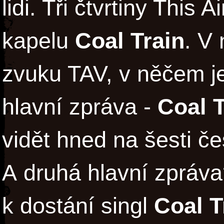
lidi. Tři čtvrtiny This
kapelu
Coal Train
. V
zvuku TAV, v něčem je 
hlavní zpráva -
Coal 
vidět hned na šesti č
A druhá hlavní zpráv
k dostání singl
Coal T