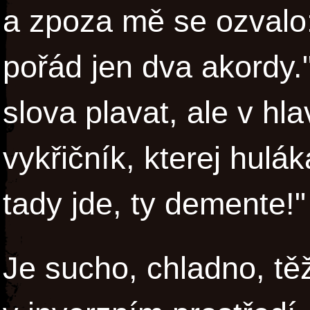
a zpoza mě se ozvalo:
pořád jen dva akordy.
slova plavat, ale v hl
vykřičník, kterej hulá
tady jde, ty demente!"
Je sucho, chladno, tě