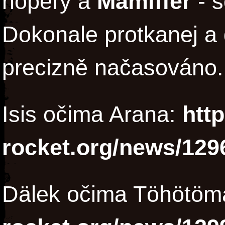
hopery a
Mamiffer
- s
Dokonale protkanej a 
precizně načasováno.
Isis očima Arana:
http
rocket.org/news/129
Dälek očima Töhötöm