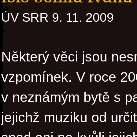
ÚV SRR 9. 11. 2009
Některý věci jsou nes
vzpomínek. V roce 200
v neznámým bytě s par
jejichž muziku od urč