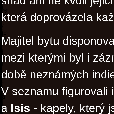
snad ani ne kvůli jejic
která doprovázela kaž
Majitel bytu disponov
mezi kterými byl i záz
době neznámých indie 
V seznamu figurovali 
a
Isis
- kapely, který 