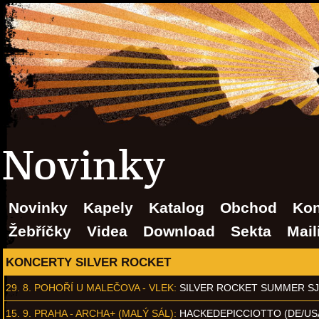
Novinky
Novinky
Kapely
Katalog
Obchod
Kon
Žebříčky
Videa
Download
Sekta
Mail
KONCERTY SILVER ROCKET
29. 8.
POHOŘÍ U MALEČOVA - VLEK
:
SILVER ROCKET SUMMER S
15. 9.
PRAHA - ARCHA+ (MALÝ SÁL)
:
HACKEDEPICCIOTTO (DE/US