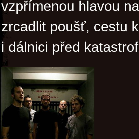
vzpřímenou hlavou na 
zrcadlit poušť, cestu 
i dálnici před katastro