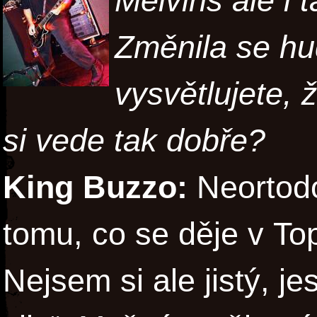
Melvins ale i t
Změnila se hu
vysvětlujete, 
si vede tak dobře?
King Buzzo:
Neortodo
tomu, co se děje v T
Nejsem si ale jistý, j