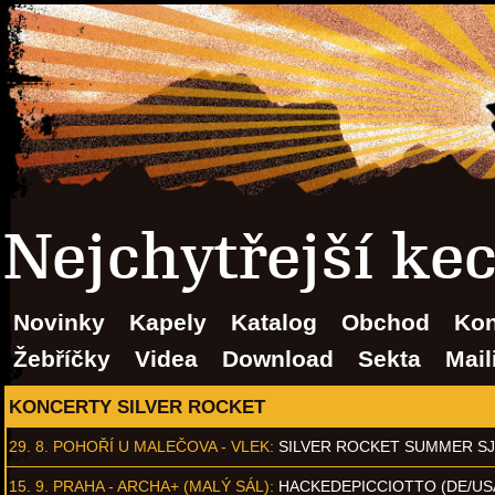
Nejchytřejší ke
Novinky
Kapely
Katalog
Obchod
Kon
Žebříčky
Videa
Download
Sekta
Mail
KONCERTY SILVER ROCKET
29. 8.
POHOŘÍ U MALEČOVA - VLEK
:
SILVER ROCKET SUMMER S
15. 9.
PRAHA - ARCHA+ (MALÝ SÁL)
:
HACKEDEPICCIOTTO (DE/US