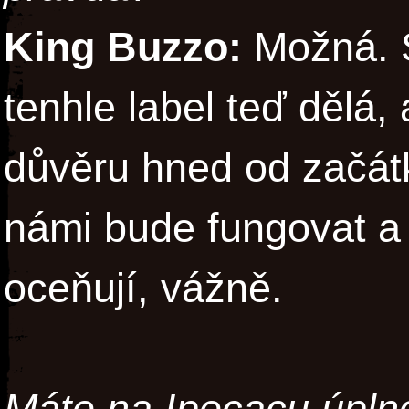
King Buzzo:
Možná. St
tenhle label teď dělá,
důvěru hned od začátk
námi bude fungovat a j
oceňují, vážně.
Máte na Ipecacu úpln