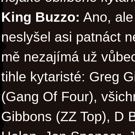
King Buzzo:
Ano, ale
neslyšel asi patnáct 
mě nezajímá už vůbec.
tihle kytaristé: Greg G
(Gang Of Four), všichn
Gibbons (ZZ Top), D 