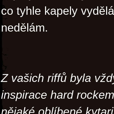
co tyhle kapely vyděl
nedělám.
Z vašich riffů byla vžd
inspirace hard rocke
nějaké oblíbené kytar