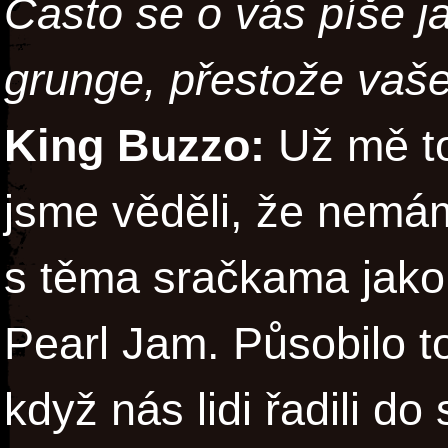
Často se o vás píše j
grunge, přestože vaše
King Buzzo:
Už mě to
jsme věděli, že nemá
s těma sračkama jako
Pearl Jam. Působilo t
když nás lidi řadili do