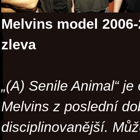
Melvins model 2006-
zleva
„(A) Senile Animal“ j
Melvins z poslední d
disciplinovanější. Můž