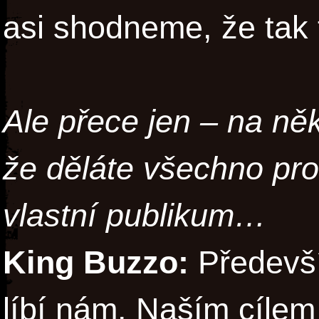
asi shodneme, že tak 
Ale přece jen – na ně
že děláte všechno pro 
vlastní publikum…
King Buzzo:
Předevší
líbí nám. Naším cílem 