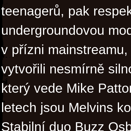
teenagerů, pak respe
undergroundovou modlo
v přízni mainstreamu, 
vytvořili nesmírně sil
který vede Mike Patto
letech jsou Melvins ko
Stabilní duo Buzz Osb