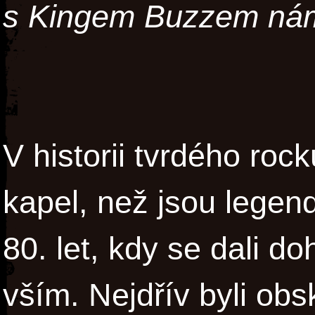
s Kingem Buzzem nám
V historii tvrdého roc
kapel, než jsou legen
80. let, kdy se dali d
vším. Nejdřív byli obs