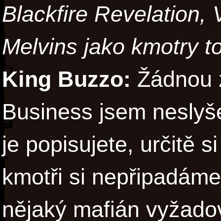
Blackfire Revelation,
Melvins jako kmotry t
King Buzzo:
Žádnou z
Business jsem neslyšel,
je popisujete, určitě 
kmotři si nepřipadáme
nějaký mafián vyžadov