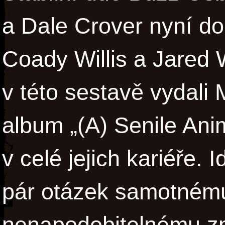
a Dale Crover nyní do
Coady Willis a Jared 
v této sestavě vydali M
album „(A) Senile Anim
v celé jejich kariéře. I
pár otázek samotnému
nenapodobitelnému z