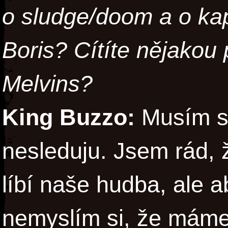
o sludge/doom a o ka
Boris? Cítíte nějako
Melvins?
King Buzzo:
Musím se
nesleduju. Jsem rád,
líbí naše hudba, ale a
nemyslím si, že máme