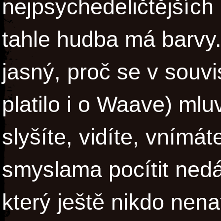
nejpsychedeličtějších 
tahle hudba má barvy.
jasný, proč se v souvis
platilo i o Waave) mlu
slyšíte, vidíte, vním
smyslama pocítit nedá
který ještě nikdo nen