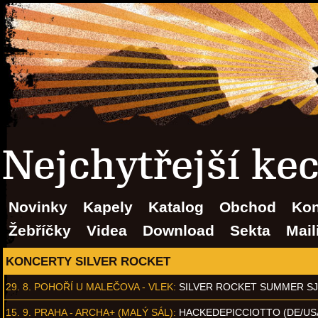
Nejchytřejší ke
Novinky
Kapely
Katalog
Obchod
Kon
Žebříčky
Videa
Download
Sekta
Mail
KONCERTY SILVER ROCKET
29. 8.
POHOŘÍ U MALEČOVA - VLEK
:
SILVER ROCKET SUMMER S
15. 9.
PRAHA - ARCHA+ (MALÝ SÁL)
:
HACKEDEPICCIOTTO (DE/US