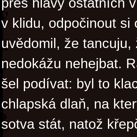
přes hlavy ostatních vi
v klidu, odpočinout si 
uvědomil, že tancuju, 
nedokážu nehejbat. R
šel podívat: byl to kla
chlapská dlaň, na kte
sotva stát, natož křep