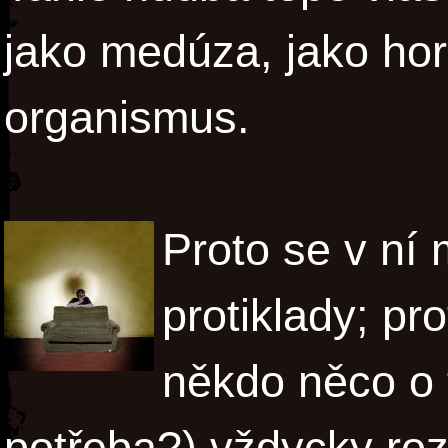
jako medúza, jako hor
organismus.
Proto se v ní
protiklady; pr
někdo něco o 
potřeba?) vždycky ro