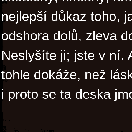
nejlepší důkaz toho, j
odshora dolů, zleva d
Neslyšíte ji; jste v ní.
tohle dokáže, než lásk
i proto se ta deska j