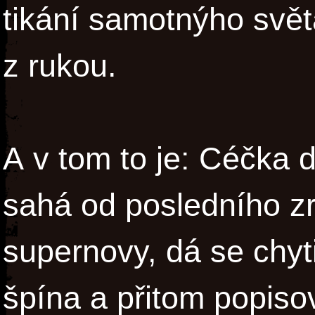
tikání samotnýho světa
z rukou.
A v tom to je: Céčka d
sahá od posledního z
supernovy, dá se chyt
špína a přitom popiso