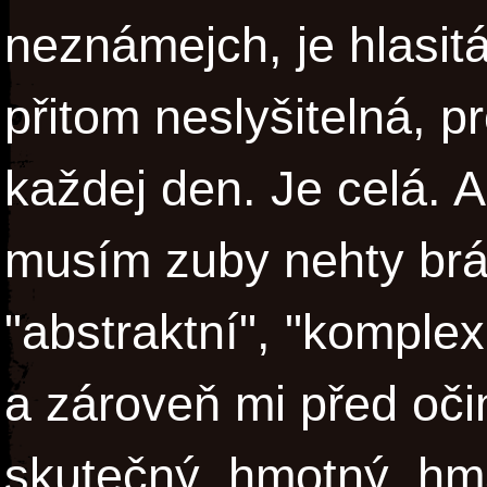
neznámejch, je hlasitá
přitom neslyšitelná, p
každej den. Je celá. A
musím zuby nehty brá
"abstraktní", "komplexn
a zároveň mi před oč
skutečný, hmotný, hma