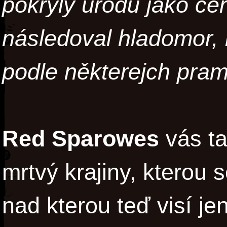
pokryly úrodu jako če
následoval hladomor,
podle některejch prame
Red Sparowes
vás t
mrtvý krajiny, kterou s
nad kterou teď visí j