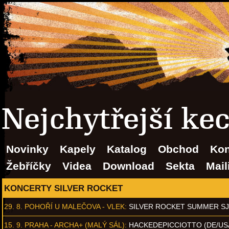
Nejchytřejší ke
Novinky
Kapely
Katalog
Obchod
Kon
Žebříčky
Videa
Download
Sekta
Mail
KONCERTY SILVER ROCKET
29. 8.
POHOŘÍ U MALEČOVA - VLEK
:
SILVER ROCKET SUMMER S
15. 9.
PRAHA - ARCHA+ (MALÝ SÁL)
:
HACKEDEPICCIOTTO (DE/US