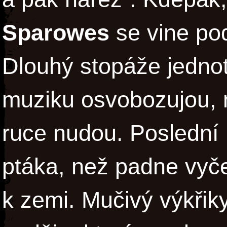
Sparowes
se vine pod
Dlouhý stopáže jednot
muziku osvobozujou, m
ruce nudou. Poslední 
ptáka, než padne vyč
k zemi. Mučivý výkřiky