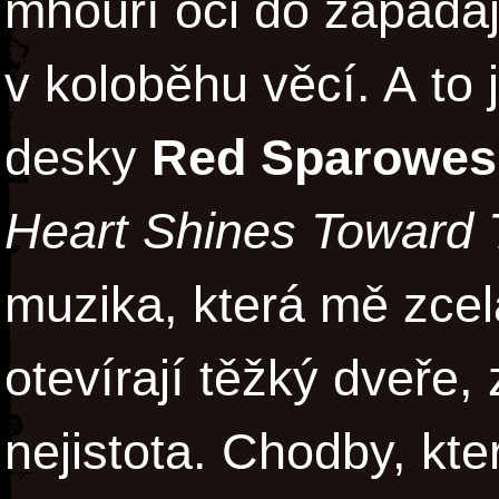
mhouří oči do zapadaj
v koloběhu věcí. A to
desky
Red Sparowes
Heart Shines Toward
muzika, která mě zcel
otevírají těžký dveře, 
nejistota. Chodby, kt