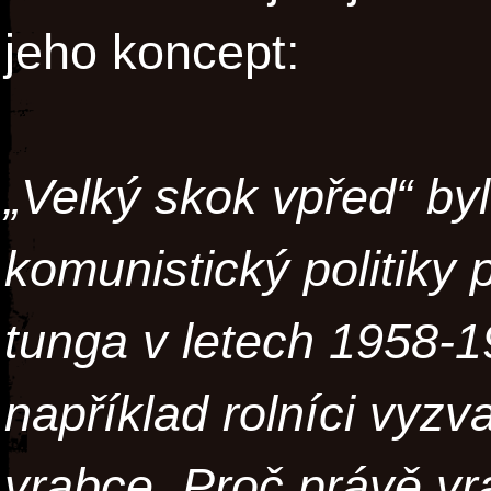
jeho koncept:
„Velký skok vpřed“ byl
komunistický politik
tunga v letech 1958-1
například rolníci vyzv
vrabce. Proč právě vr