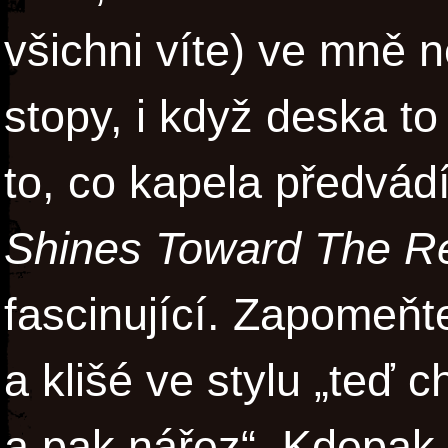
všichni víte) ve mně 
stopy, i když deska t
to, co kapela předvád
Shines Toward The R
fascinující. Zapomeňt
a klišé ve stylu „teď c
a pak nářez“. Kdepak