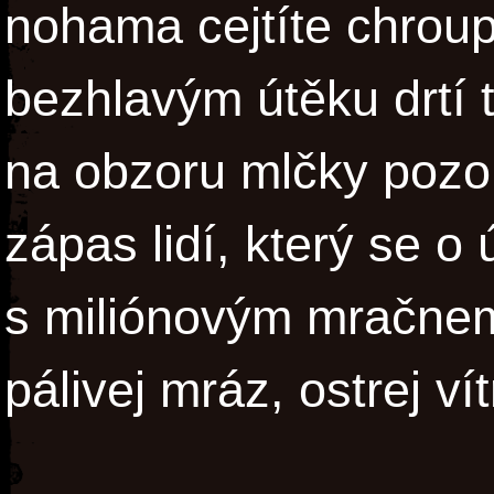
nohama cejtíte chroup
bezhlavým útěku drtí t
na obzoru mlčky pozo
zápas lidí, který se o
s miliónovým mračnem
pálivej mráz, ostrej vít