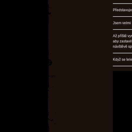
Představuj
Jsem velmi 
Až příště v
aby zastavi
návštěvě sp
Když se tel