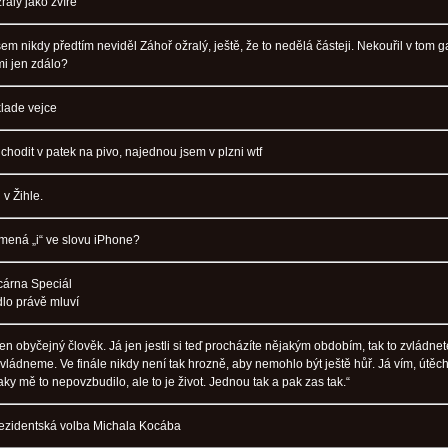
ralý jako zvíře
jsem nikdy předtím neviděl Záhoř ožralý, ještě, že to nedělá částeji. Nekouřil v tom 
mi jen zdálo?
klade vejce
chodit v patek na pivo, najednou jsem v plzni wtf
 v Žihle.
amená „i“ ve slovu iPhone?
ecárna Speciál
dlo právě mluví
en obyčejný člověk. Já jen jestli si teď procházíte nějakým obdobím, tak to zvládnet
zvládneme. Ve finále nikdy není tak hrozně, aby nemohlo být ještě hůř. Já vím, útěc
aky mě to nepovzbudilo, ale to je život. Jednou tak a pak zas tak.“
ezidentská volba Michala Kocába