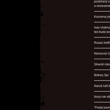
posbíraný z
a neneseme
Konzervy js
mas chytrou
ted bude jes
Rusaci tref
Nemocný Uze
Silvestr ro
Britney Spí
Naruš náš tr
Nový rok ví
"Podal jsem