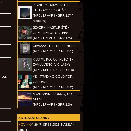
ní
PLANETY - MÁME RUCE
HLUBOKO VE VODÁCH
(MP3 / LP+MP3 - SRR 127 /
MMM 20)
SEVERNÍ NÁSTUPIŠTĚ -
OREL, NETOPÝR A PES
(MP3 / LP+MP3 - SRR 125)
UKWXXX - DIE INFLUENCER
(MP3 / MC+MP3 - SRR 121)
KISS ME KOJAK / FETCH! -
ZAMLUVENO, VÍC LÁSKY
(MP3 / SPLIT 12" - SRR 119)
erou.
YS - TRADING GOLD FOR
GARBAGE
(MP3 / MC+MP3 - SRR 122)
ARANANAR - DOMOV, CO
NEBYL
(MP3 / LP+MP3 - SRR 120)
AKTUÁLNÍ ČLÁNKY
NOVINKY:
29. 7. SRSS 2026: NÁZEV ~
MÍSTO