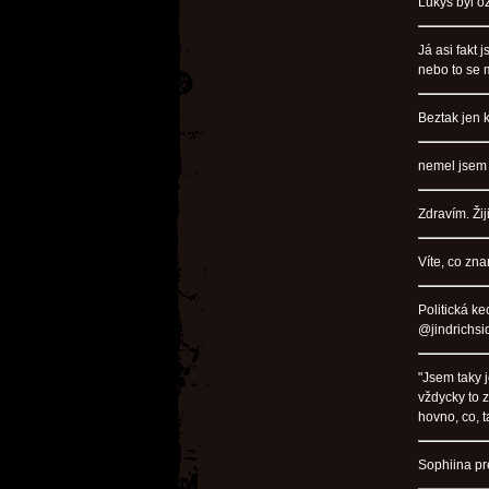
Lukýš byl ož
Já asi fakt 
nebo to se 
Beztak jen 
nemel jsem 
Zdravím. Žiji
Víte, co zn
Politická k
@jindrichsi
"Jsem taky j
vždycky to 
hovno, co, t
Sophiina pr