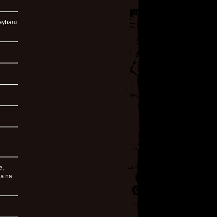
gaybaru
e,
ha na