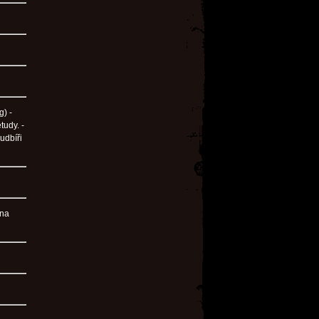
g) -
tudy. -
udbíři
 na