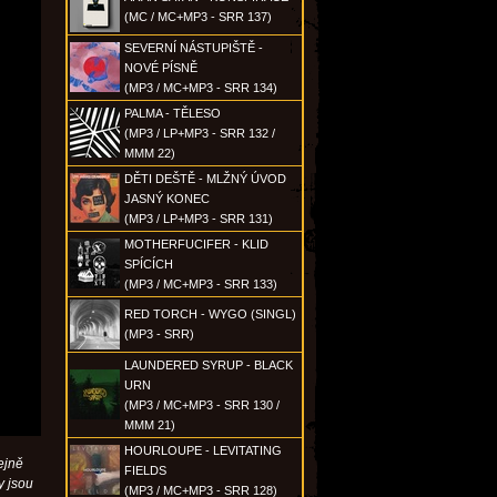
(MC / MC+MP3 - SRR 137)
SEVERNÍ NÁSTUPIŠTĚ -
NOVÉ PÍSNĚ
(MP3 / MC+MP3 - SRR 134)
PALMA - TĚLESO
(MP3 / LP+MP3 - SRR 132 /
MMM 22)
DĚTI DEŠTĚ - MLŽNÝ ÚVOD
JASNÝ KONEC
(MP3 / LP+MP3 - SRR 131)
MOTHERFUCIFER - KLID
SPÍCÍCH
(MP3 / MC+MP3 - SRR 133)
RED TORCH - WYGO (SINGL)
(MP3 - SRR)
LAUNDERED SYRUP - BLACK
URN
(MP3 / MC+MP3 - SRR 130 /
MMM 21)
HOURLOUPE - LEVITATING
ejně
FIELDS
y jsou
(MP3 / MC+MP3 - SRR 128)