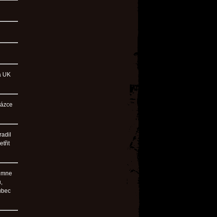
ba UK
házce
radil
třit
u mne
,
ůbec