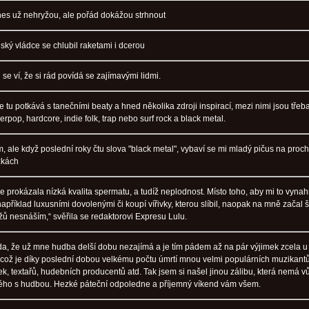
nes už nehryžou, ale pořád dokážou strhnout
ský vládce se chlubil raketami i dcerou
se ví, že si rád povídá se zajímavými lidmi.
e tu potkává s tanečními beaty a hned několika zdroji inspirací, mezi nimi jsou tře
rpop, hardcore, indie folk, trap nebo surf rock a black metal.
m, ale když poslední roky čtu slova "black metal", vybaví se mi mladý pičus na proc
žkách
 prokázala nízká kvalita spermatu, a tudíž neplodnost. Místo toho, aby mi to vynah
například luxusními dovolenými či koupí vířivky, kterou slíbil, naopak na mně začal še
užů nesnáším,“ svěřila se redaktorovi Expresu Lulu.
oda, že už mne hudba delší dobu nezajímá a je tím pádem až na pár výjimek zcela 
 což je díky poslední dobou velkému počtu úmrtí mnou velmi populárních muzikantů
k, textařů, hudebních producentů atd. Tak jsem si našel jinou zálibu, která nemá v
ého s hudbou. Hezké páteční odpoledne a příjemný víkend vám všem.