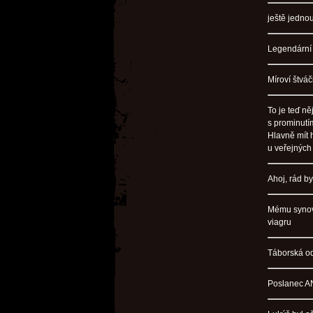
ještě jednou
Legendární 
Míroví štváč
To je teď n
s prominutím
Hlavně mít 
u veřejných 
Ahoj, rád b
Mému synovi
viagru
Táborská o
Poslanec A