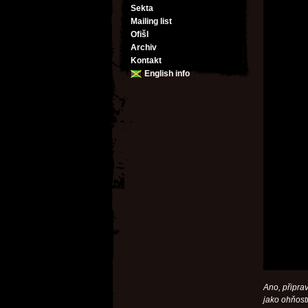
Sekta
Mailing list
Ofišl
Archiv
Kontakt
English info
Ano, připrav
jako ohňost