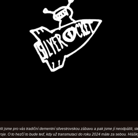
ili jsme pro vás tradiční dementní silvestrovskou zábavu a pak jsme jí neodpálili, st
roje. O to hezčí to bude teď, kdy už transmutaci do roku 2024 máte za sebou. Hlášk