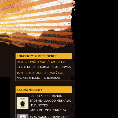
KONCERTY SILVER ROCKET
29. 8.
POHOŘÍ U MALEČOVA - VLEK
:
SILVER ROCKET SUMMER SJEZDOVKA
15. 9.
PRAHA - ARCHA+ (MALÝ SÁL)
:
HACKEDEPICCIOTTO (DE/USA)
AKTUÁLNÍ DESKY
CARDO & DECUMANUS -
BRDSKEJ VLAK DO NEZNÁMA
/ D.C. NOTES
(MP3 / MC+MP3 - SRR 135)
ARAN SATAN - KONSPIRACE