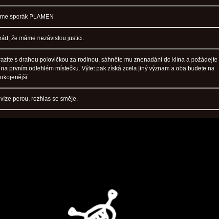
eme sporák PLAMEN
rád, že máme nezávislou justici.
yrazíte s drahou polovičkou za rodinou, sáhněte mu znenadání do klína a požádejte
l na prvním odlehlém místečku. Výlet pak získá zcela jiný význam a oba budete na
okojenější.
evize perou, rozhlas se směje.