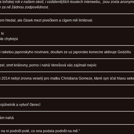
a loňskej rok v našem okolí, i vzdálenějších koutech interwebu, jsou zcela anonym
 za ně žádnou zodpovědnost.
em hledal, ale čásek mezi pivečkem a cígem mě limitoval.
 tv
te chytrejsi
ili raketou japonskyho novinare, doufam ze uz japonsko konecne aktivuje Godzillu
l, smrt královny, porno i nahá Verešová vás zajímali nejvíc
ku 2014 nebyl zrovna veselý pro matku Christiana Gomeze, které syn sťal hlavu sek
ojúhelník a vytvoř čterec!
tám nahá
 na ni podnět poté, co ona podala podnět na mě."