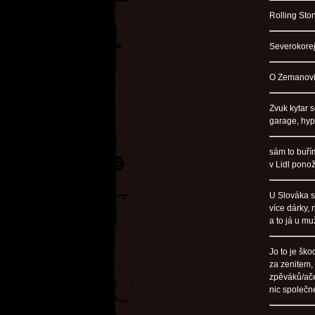
Rolling Sto
Severokorej
O Zemanovi 
Zvuk kytar s
garage, hype
sám to buří
v Lidl pono
U Slováka se
více dárky, 
a to já u m
Jo to je šk
za zenitem,
zpěváků/ače
nic společn