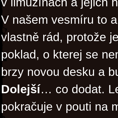
v limuzínách a jejich 
V našem vesmíru to al
vlastně rád, protože j
poklad, o kterej se n
brzy novou desku a b
Dolejší
… co dodat. L
pokračuje v pouti na m