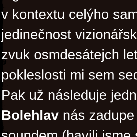
v kontextu celýho sam
jedinečnost vizionář
zvuk osmdesátejch l
pokleslosti mi sem se
Pak už následuje jed
Bolehlav
nás zadupe 
soundem (bavili jsme 