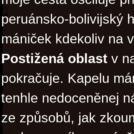
peruánsko-bolivijský h
mániček kdekoliv na
Postižená oblast
v n
pokračuje. Kapelu má
tenhle nedoceněnej ná
ze způsobů, jak zkou