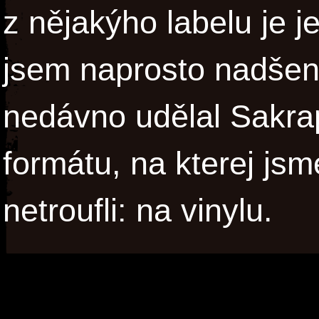
z nějakýho labelu je j
jsem naprosto nadšene
nedávno udělal Sakra
formátu, na kterej js
netroufli: na vinylu.