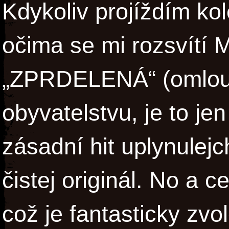
Kdykoliv projíždím ko
očima se mi rozsvítí M
„ZPRDELENÁ“ (omlou
obyvatelstvu, je to je
zásadní hit uplynulejc
čistej originál. No a c
což je fantasticky zvo