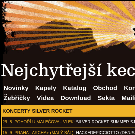
Nejchytřejší ke
Novinky
Kapely
Katalog
Obchod
Kon
Žebříčky
Videa
Download
Sekta
Mail
KONCERTY SILVER ROCKET
29. 8.
POHOŘÍ U MALEČOVA - VLEK
:
SILVER ROCKET SUMMER S
15. 9.
PRAHA - ARCHA+ (MALÝ SÁL)
:
HACKEDEPICCIOTTO (DE/US