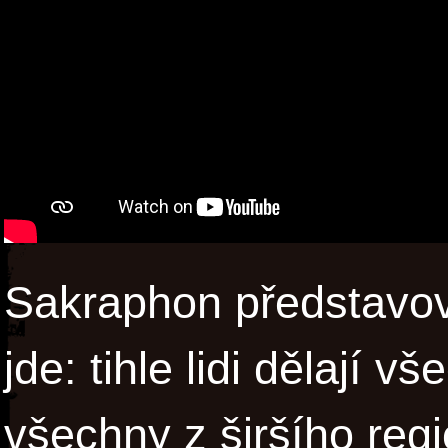
Sakraphon představov
jde: tihle lidi dělají 
všechny z širšího regi