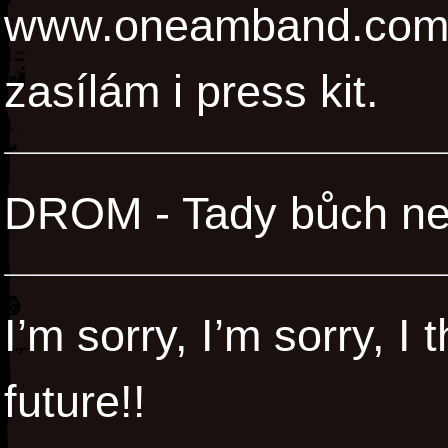
www.oneamband.com a
zasílám i press kit.
DROM - Tady bůch ne
I’m sorry, I’m sorry, 
future!!