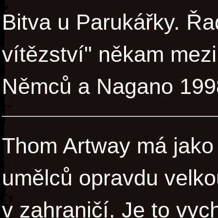
Bitva u Parukářky. Řa
vítězství" někam mez
Němců a Nagano 199
Thom Artway má jako 
umělců opravdu velkou
v zahraničí. Je to vy