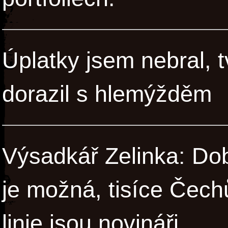
Úplatky jsem nebral, t
dorazil s hlemýžděm
Výsadkář Zelinka: Dob
je možná, tisíce Čechů
linie jsou novináři