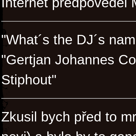
Internet předpověděl 
"What´s the DJ´s nam
"Gertjan Johannes Co
Stiphout"
Zkusil bych před to m