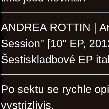
ANDREA ROTTIN | And
Session" [10" EP, 201
Šestiskladbové EP ita
Po sektu se rychle opij
vystrizlivis.