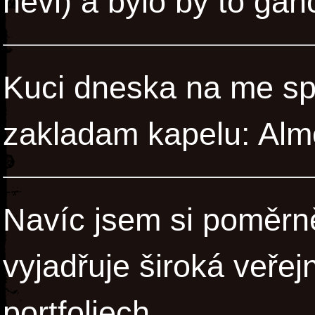
nevi) a bylo by to ga
Kuci dneska na me sp
zakladam kapelu: Almo
Navíc jsem si poměrně
vyjadřuje široká veře
portfoliech.