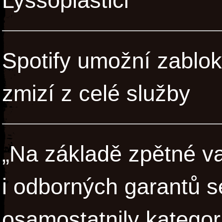
Lyssoplastici
Spotify umožní zabloko
zmizí z celé služby
„Na základě zpětné v
i odborných garantů s
osamostatnily kategor