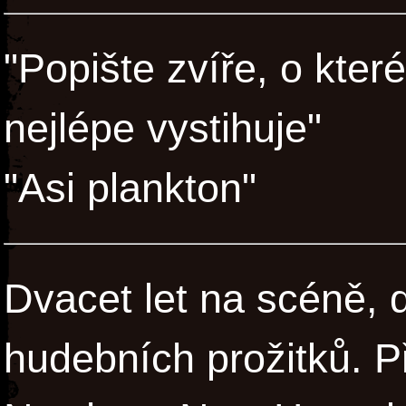
"Popište zvíře, o kter
nejlépe vystihuje"
"Asi plankton"
Dvacet let na scéně, d
hudebních prožitků. P