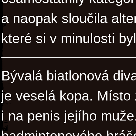
a naopak sloučila alte
které si v minulosti b
Bývalá biatlonová div
je veselá kopa. Místo z 
i na penis jejího muže
badmintonového hráče