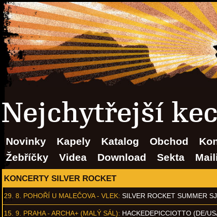
Nejchytřejší ke
Novinky
Kapely
Katalog
Obchod
Kon
Žebříčky
Videa
Download
Sekta
Mail
KONCERTY SILVER ROCKET
29. 8.
POHOŘÍ U MALEČOVA - VLEK
:
SILVER ROCKET SUMMER S
15. 9.
PRAHA - ARCHA+ (MALÝ SÁL)
:
HACKEDEPICCIOTTO (DE/US