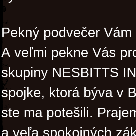
Pekný podvečer Vám 
A veľmi pekne Vás pro
skupiny NESBITTS IN
spojke, ktorá býva v B
ste ma potešili. Praj
a veľa spokojných zá