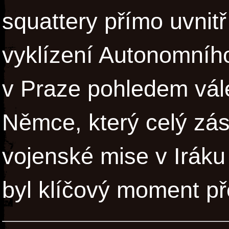
squattery přímo uvnitř
vyklízení Autonomního
v Praze pohledem vál
Němce, který celý zá
vojenské mise v Iráku 
byl klíčový moment př