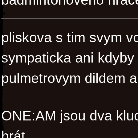
pliskova s tim svym 
sympaticka ani kdyby s
pulmetrovym dildem a 
ONE:AM jsou dva kluci 
hrát.