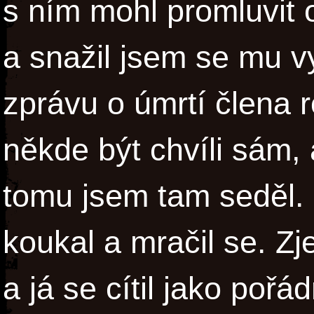
s ním mohl promluvit 
a snažil jsem se mu vy
zprávu o úmrtí člena 
někde být chvíli sám, 
tomu jsem tam seděl. 
koukal a mračil se. Zj
a já se cítil jako pořá