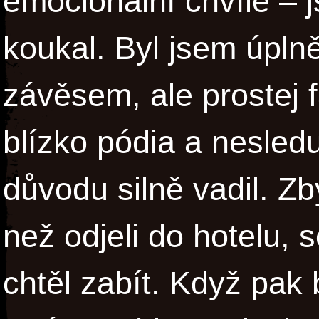
emocionální chvíle –
koukal. Byl jsem úpln
závěsem, ale prostej 
blízko pódia a nesled
důvodu silně vadil. Zb
než odjeli do hotelu, 
chtěl zabít. Když pak