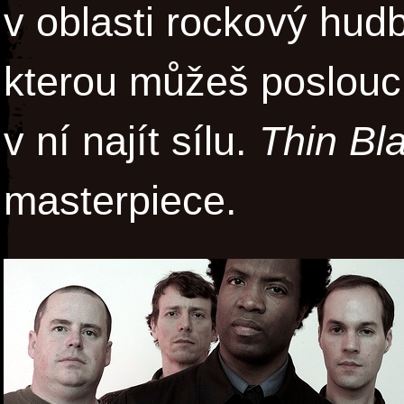
v oblasti rockový hud
kterou můžeš poslouc
v ní najít sílu.
Thin Bl
masterpiece.