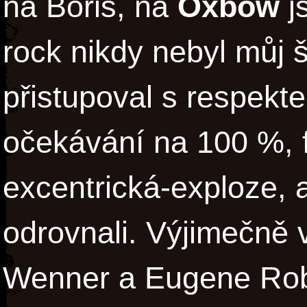
na Boris, na
Oxbow
j
rock nikdy nebyl můj š
přistupoval s respekt
očekávání na 100 %, f
excentrická-exploze, 
odrovnali. Výjimečně 
Wenner a Eugene Rob