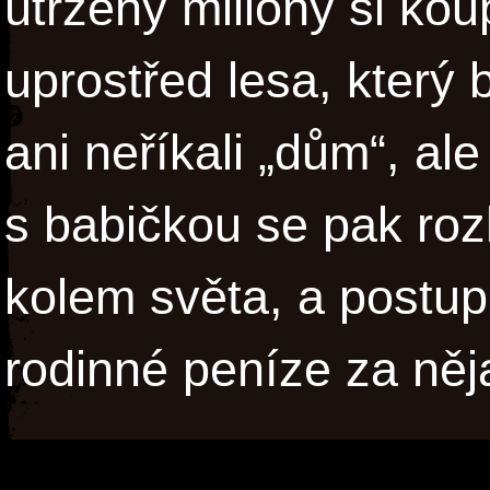
utržený milióny si kou
uprostřed lesa, který 
ani neříkali „dům“, ale 
s babičkou se pak roz
kolem světa, a postupn
rodinné peníze za něja