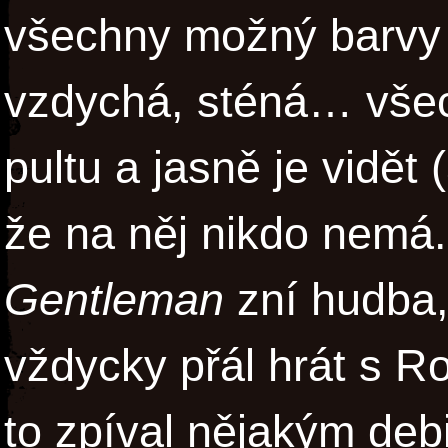
všechny možný barvy h
vzdychá, sténá… všec
pultu a jasně je vidět 
že na něj nikdo nemá
Gentleman
zní hudba, 
vždycky přál hrát s R
to zpíval nějakým de