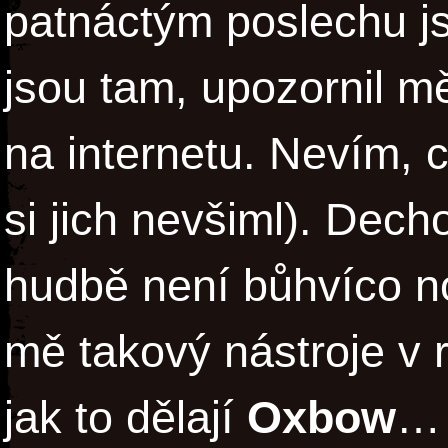
patnáctým poslechu j
jsou tam, upozornil m
na internetu. Nevím, 
si jich nevšiml). Decho
hudbě není bůhvíco n
mě takový nástroje v 
jak to dělají
Oxbow
… 