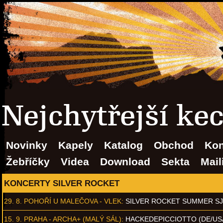
Nejchytřejší ke
Novinky
Kapely
Katalog
Obchod
Kon
Žebříčky
Videa
Download
Sekta
Mail
KONCERTY SILVER ROCKET
29. 8.
POHOŘÍ U MALEČOVA - VLEK
:
SILVER ROCKET SUMMER S
15. 9.
PRAHA - ARCHA+ (MALÝ SÁL)
:
HACKEDEPICCIOTTO (DE/US