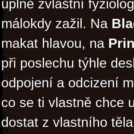
úplně zvláštní fyziolo
málokdy zažil. Na
Bla
makat hlavou, na
Pri
při poslechu týhle des
odpojení a odcizení m
co se ti vlastně chce 
dostat z vlastního těl