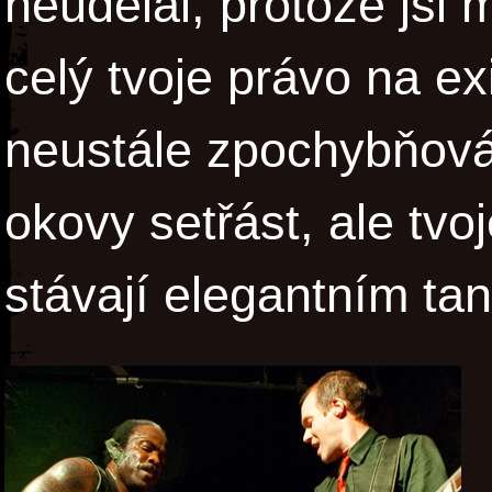
neudělal, protože jsi 
celý tvoje právo na ex
neustále zpochybňová
okovy setřást, ale tv
stávají elegantním ta