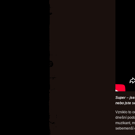
Super – jse
nebo jste s
Vzniklo to o
dnešní podo
muzikant, má
sebemenší c