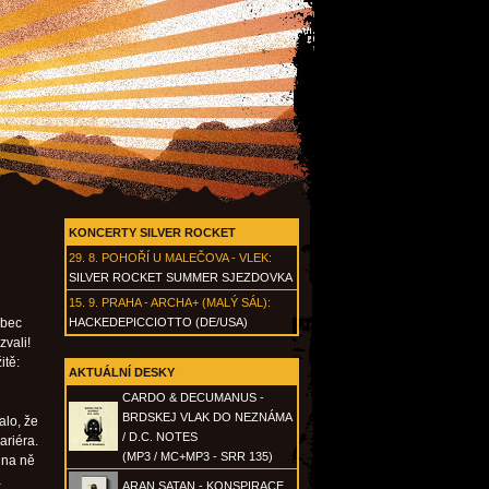
KONCERTY SILVER ROCKET
29. 8.
POHOŘÍ U MALEČOVA - VLEK
:
SILVER ROCKET SUMMER SJEZDOVKA
15. 9.
PRAHA - ARCHA+ (MALÝ SÁL)
:
ůbec
HACKEDEPICCIOTTO (DE/USA)
zvali!
itě:
AKTUÁLNÍ DESKY
CARDO & DECUMANUS -
BRDSKEJ VLAK DO NEZNÁMA
alo, že
/ D.C. NOTES
ariéra.
(MP3 / MC+MP3 - SRR 135)
 na ně
a
ARAN SATAN - KONSPIRACE