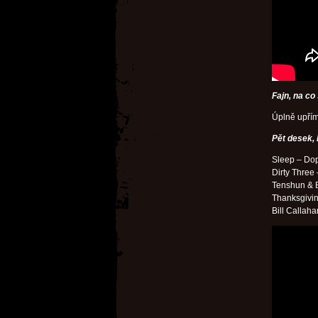
Fajn, na co
Úplně upří
Pět desek,
Sleep – Do
Dirty Three
Tenshun & 
Thanksgivi
Bill Callah