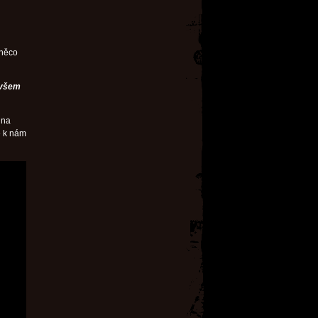
 něco
 všem
 na
e k nám