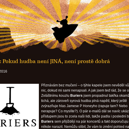
: Pokud hudba není JINÁ, není prostě dobrá
 2016
Přiznávám bez mučení – o týhle kapele jsem nevěděl v
nic, dokud mi sami nenapsali. A jak jsem teď rád, že se o
Zvláštnímu kouzlu
Buriers
jsem propadnul takřka okamž
tichá, ale zároveň syrová hudba plná napětí, který ještě
zvýrazňuje hlas Jamese P Honeyho (rapuje tam? Nebo
nerapuje? Co myslíte?). O pár e-mailů dál se navíc ukáz
přístupem jsou to zcela naši lidi, takže padla i poslední b
Buriers
sem přijíždějí na pár koncertů a fakt doporučuju
někde narazit. Nemůžu slíbit, že vám to změní pohled n