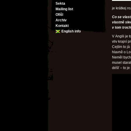
Sekta
je krátkej 
Mailing list
Ofišl
Co se vlast
Archiv
vlastně sle
Kontakt
v tom trochu
English info
V Anglii je 
vliv krajní 
Cejtím to já
hlavně o Lo
Neměl bych 
musel starat
déšť – to je