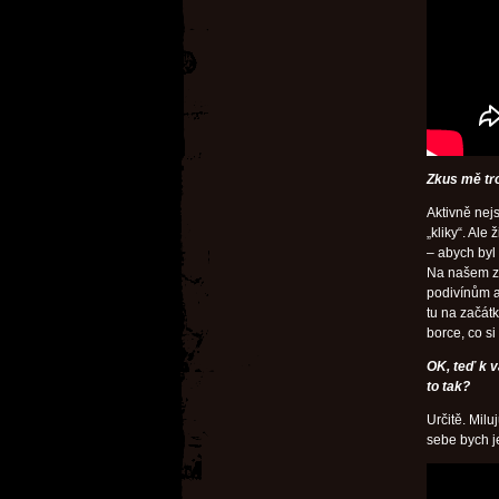
Zkus mě tr
Aktivně nej
„kliky“. Ale
– abych byl
Na našem zv
podivínům a
tu na začátk
borce, co si
OK, teď k v
to tak?
Určitě. Mil
sebe bych je