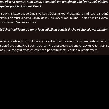
itou věcí na Buriers jsou videa. Evidentně jim přikládáte větší váhu, než většina
apel na podobný úrovni. Proč?
 souvisí s kapelou, děláme s velkou péčí a láskou. Videa máme rádi, ale rozhodně
žitější než muzika sama. Obaly desek, plakáty, video, hudba – nelze říct, že bysme
dnostňovali. Moc nás to baví.
š? Pochopil jsem, že texty jsou důležitou součástí toho všeho, ale nerozumím
uvím a bordelech pro milonáře a milenkách, schovanejch v bunkru. Nebo o tvářích
sopisů pro bohatý. O lidech pochybnýho charakteru a divnejch zvyků. O tom, jak s
 zády. Bouračky idiotskejch celebrit a pedofilní kněží. Zhruba o tomhle všem.