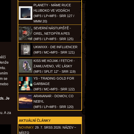
PLANETY - MÁME RUCE
HLUBOKO VE VODÁCH
(MP3 / LP+MP3 - SRR 127 /
MMM 20)
SEVERNÍ NÁSTUPIŠTĚ -
OREL, NETOPÝR A PES
(MP3 / LP+MP3 - SRR 125)
UKWXXX - DIE INFLUENCER
(MP3 / MC+MP3 - SRR 121)
něčí
KISS ME KOJAK / FETCH! -
 Jenže
ZAMLUVENO, VÍC LÁSKY
ntu.
(MP3 / SPLIT 12" - SRR 119)
ivním
em se
YS - TRADING GOLD FOR
a nebo
GARBAGE
(MP3 / MC+MP3 - SRR 122)
ARANANAR - DOMOV, CO
ds. Je
NEBYL
(MP3 / LP+MP3 - SRR 120)
u. A za
AKTUÁLNÍ ČLÁNKY
NOVINKY:
29. 7. SRSS 2026: NÁZEV ~
MÍSTO