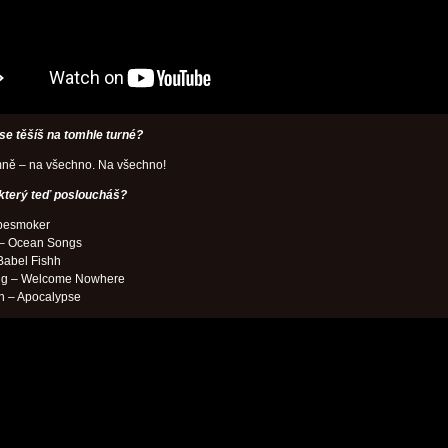
 se těšíš na tomhle turné?
mně – na všechno. Na všechno!
 který teď posloucháš?
pesmoker
 – Ocean Songs
Babel Fishh
ng – Welcome Nowhere
an – Apocalypse