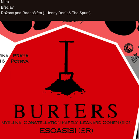
 Nitra
 Břeclav
– Rožnov pod Radhoštěm (+ Jenny Don´t & The Spurs)