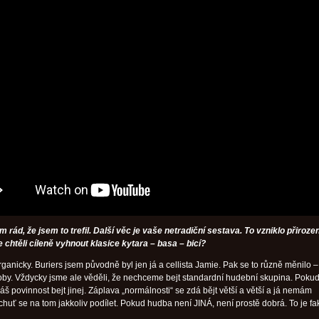
m rád, že jsem to trefil. Další věc je vaše netradiční sestava. To vzniklo přiroze
e chtěli cíleně vyhnout klasice kytara – basa – bicí?
rganicky. Buriers jsem původně byl jen já a cellista Jamie. Pak se to různě měnilo –
by. Vždycky jsme ale věděli, že nechceme bejt standardní hudební skupina. Pokud 
š povinnost bejt jinej. Záplava „normálnosti“ se zdá bějt větší a větší a já nemám
huť se na tom jakkoliv podílet. Pokud hudba není JINÁ, není prostě dobrá. To je fak