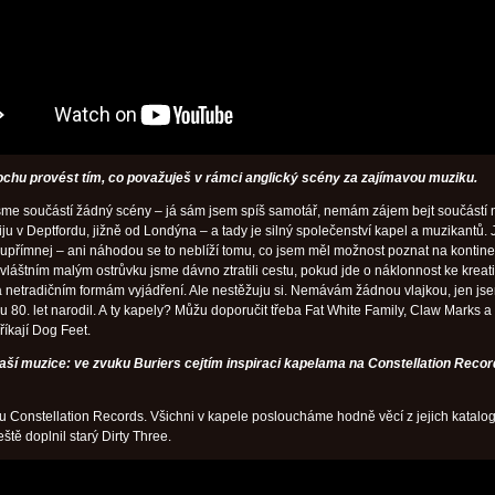
ochu provést tím, co považuješ v rámci anglický scény za zajímavou muziku.
sme součástí žádný scény – já sám jsem spíš samotář, nemám zájem bejt součástí 
 žiju v Deptfordu, jižně od Londýna – a tady je silný společenství kapel a muzikantů.
 upřímnej – ani náhodou se to neblíží tomu, co jsem měl možnost poznat na kontine
láštním malým ostrůvku jsme dávno ztratili cestu, pokud jde o náklonnost ke kreat
 netradičním formám vyjádření. Ale nestěžuju si. Nemávám žádnou vlajkou, jen js
u 80. let narodil. A ty kapely? Můžu doporučit třeba Fat White Family, Claw Marks 
 říkají Dog Feet.
aší muzice: ve zvuku Buriers cejtím inspiraci kapelama na Constellation Recor
uju Constellation Records. Všichni v kapele posloucháme hodně věcí z jejich katalog
ště doplnil starý Dirty Three.