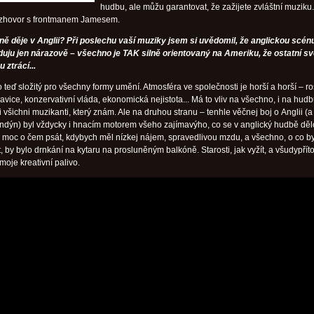
hudbu, ale můžu garantovat, že zažijete zvláštní muziku
rozhovor s frontmanem Jamesem.
ně děje v Anglii? Při poslechu vaší muziky jsem si uvědomil, že anglickou scén
duju jen nárazově – všechno je TAK silně orientovaný na Ameriku, že ostatní sv
 ztrácí...
to teď složitý pro všechny formy umění. Atmosféra ve společnosti je horší a horší – ro
pravice, konzervativní vláda, ekonomická nejistota... Má to vliv na všechno, i na hudb
 i všichni muzikanti, který znám. Ale na druhou stranu – tenhle věčnej boj o Anglii (a
ndýn) byl vždycky i hnacím motorem všeho zajímavýho, co se v anglický hudbě děl
moc o čem psát, kdybych měl nízkej nájem, spravedlivou mzdu, a všechno, o co b
, by bylo drnkání na kytaru na prosluněným balkóně. Starosti, jak vyžít, a všudypří
 moje kreativní palivo.