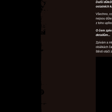
Další důlež
ostatních k
Všechno, co
nejsou důle
z toho upře
O čem zpívá
detailům...
Zpívám a ml
obálkách ča
štěstí otáčí