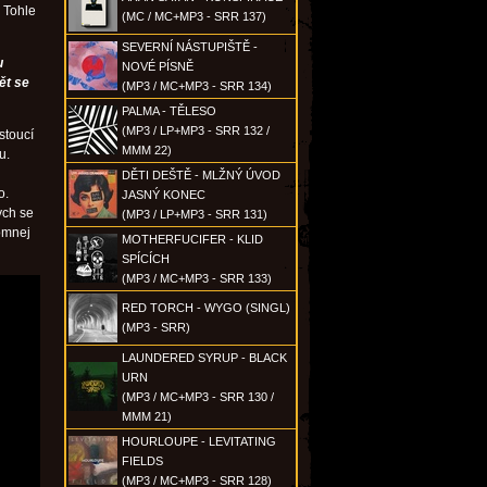
. Tohle
(MC / MC+MP3 - SRR 137)
SEVERNÍ NÁSTUPIŠTĚ -
u
NOVÉ PÍSNĚ
ět se
(MP3 / MC+MP3 - SRR 134)
PALMA - TĚLESO
(MP3 / LP+MP3 - SRR 132 /
stoucí
MMM 22)
u.
DĚTI DEŠTĚ - MLŽNÝ ÚVOD
o.
JASNÝ KONEC
ych se
(MP3 / LP+MP3 - SRR 131)
tomnej
MOTHERFUCIFER - KLID
SPÍCÍCH
(MP3 / MC+MP3 - SRR 133)
RED TORCH - WYGO (SINGL)
(MP3 - SRR)
LAUNDERED SYRUP - BLACK
URN
(MP3 / MC+MP3 - SRR 130 /
MMM 21)
HOURLOUPE - LEVITATING
FIELDS
(MP3 / MC+MP3 - SRR 128)