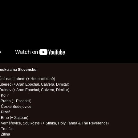
Česku a na Slovensku:
Ústí nad Labem (+ Houpací koně)
Liberec (+ Aran Epochal, Calvera, Dimitar)
Trutnov (+ Aran Epochal, Calvera, Dimitar)
 Kolín
 Praha (+ Esoasisi)
– České Budějovice
 Plzeň
 Brno (+ Sajtban)
 Vernéřovice, Soulkostel (+ Stinka, Holy Fanda & The Reverends)
 Trenčín
 Žilina