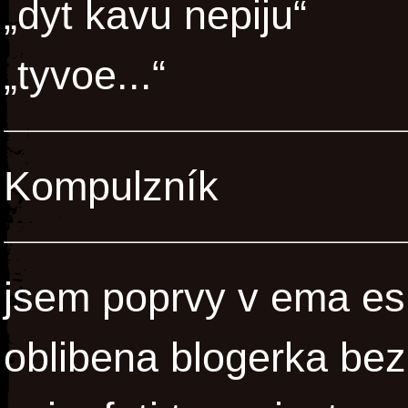
„dyt kavu nepiju“
„tyvoe...“
Kompulzník
jsem poprvy v ema esp
oblibena blogerka bez