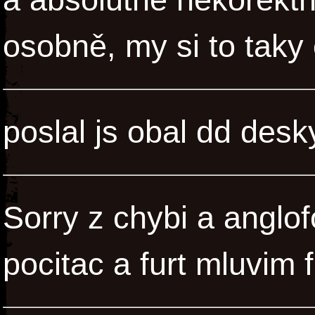
osobně, my si to tak
poslal js obal dd de
Sorry z chybi a anglof
pocitac a furt mluvim