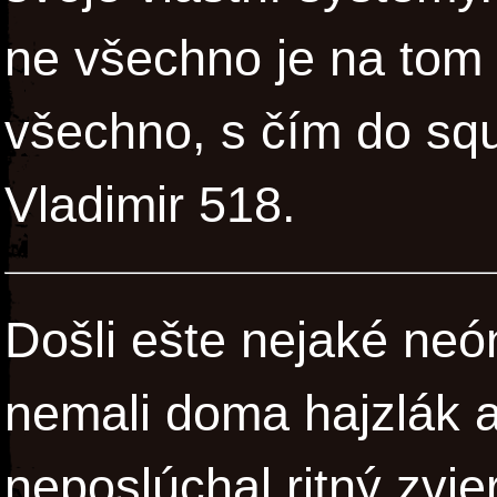
ne všechno je na tom
všechno, s čím do squa
Vladimir 518.
Došli ešte nejaké neó
nemali doma hajzlák a
neposlúchal ritný zvie