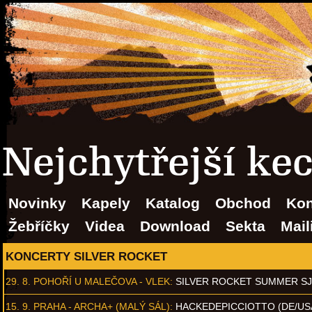
Nejchytřejší ke
Novinky
Kapely
Katalog
Obchod
Kon
Žebříčky
Videa
Download
Sekta
Mail
KONCERTY SILVER ROCKET
29. 8.
POHOŘÍ U MALEČOVA - VLEK
:
SILVER ROCKET SUMMER S
15. 9.
PRAHA - ARCHA+ (MALÝ SÁL)
:
HACKEDEPICCIOTTO (DE/US