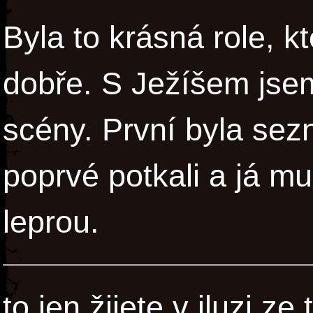
Byla to krásná role, k
dobře. S Ježíšem jse
scény. První byla se
poprvé potkali a já m
leprou.
to jen žijete v iluzi ze 