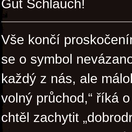
Gut Schlauch!
Vše končí proskočení
se o symbol nevázano
každý z nás, ale málo
volný průchod,“ říká o 
chtěl zachytit „dobrod