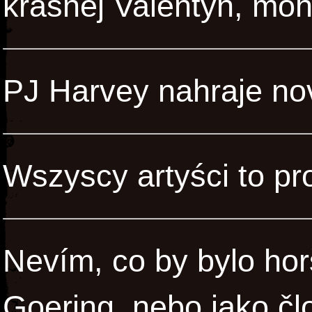
krasnej Valentyn, mohl
PJ Harvey nahraje no
Wszyscy artyści to pro
Nevím, co by bylo horš
Goering, nebo jako čl