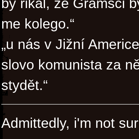
by rikal, ze Gramsci b
me kolego.“
„u nás v Jižní Ameri
slovo komunista za ně
stydět.“
Admittedly, i'm not su