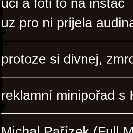
uci a foti to na instac
uz pro ni prijela audin
protoze si divnej, zmr
reklamní minipořad s
Michal Pařízek (Full 