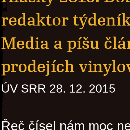
redaktor týdení
Media a píšu člá
prodejích vinyl
ÚV SRR 28. 12. 2015
Řeč čísel nám moc neř