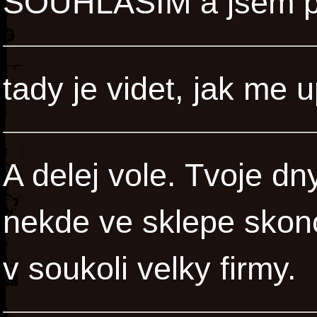
SOUHLASÍM a jsem pro
tady je videt, jak me 
A delej vole. Tvoje dn
nekde ve sklepe skonc
v soukoli velky firmy.