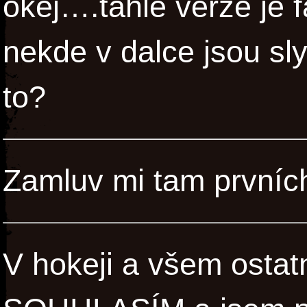
okej….tahle verze je 
nekde v dalce jsou sl
to?
Zamluv mi tam prvních
V hokeji a všem ostat