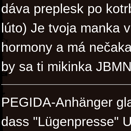
dáva preplesk po kotr
lúto) Je tvoja manka v
hormony a má nečaka
by sa ti mikinka JBMN
PEGIDA-Anhänger gla
dass "Lügenpresse" U