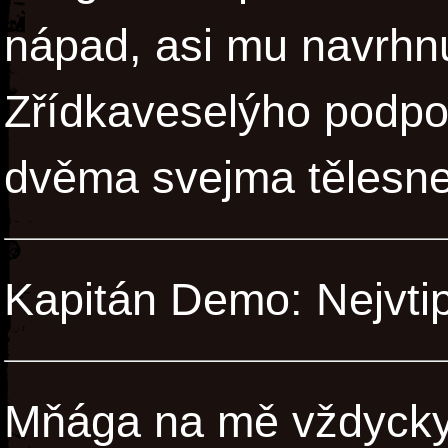
nápad, asi mu navrhnu
Zřídkaveselýho podpor
dvěma svejma tělesn
Kapitán Demo: Nejvti
Mňága na mě vždycky 