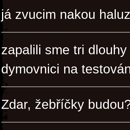
já zvucim nakou haluz
zapalili sme tri dlouh
dymovnici na testován
Zdar, žebříčky budou