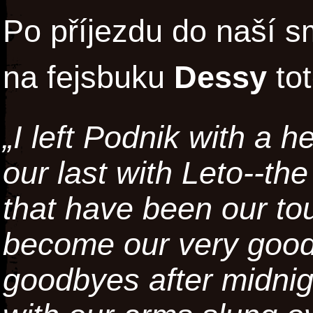
Po příjezdu do naší s
na fejsbuku
Dessy
tot
„I left Podnik with a 
our last with Leto--t
that have been our t
become our very good 
goodbyes after midnigh