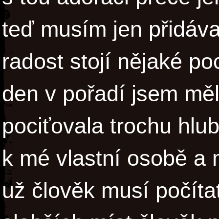
teď musím jen přidáv
radost stojí nějaké po
den v pořadí jsem měl
pociťovala trochu hlu
k mé vlastní osobě a
už člověk musí počíta