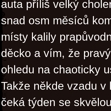
auta příliš velký chole
snad osm měsíců komp
místy kalily prapůvodn
děcko a vím, že pravý
ohledu na chaoticky u
Takže někde vzadu v 
čeká týden se skvělou