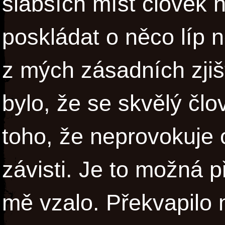
slabších míst člověk 
poskládat o něco líp 
z mých zásadních zjiš
bylo, že se skvělý čl
toho, že neprovokuje os
závisti. Je to možná pří
mě vzalo. Překvapilo 