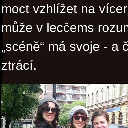
moct vzhlížet na vícer
může v lecčems rozum
„scéně“ má svoje - a 
ztrácí.