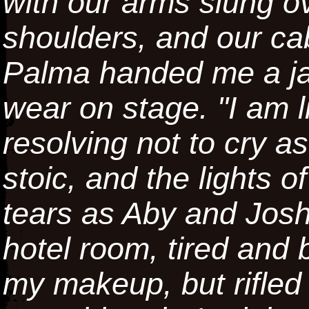
with our arms slung o
shoulders, and our cab
Palma handed me a ja
wear on stage. "I am l
resolving not to cry a
stoic, and the lights 
tears as Aby and Josh
hotel room, tired and b
my makeup, but rifled