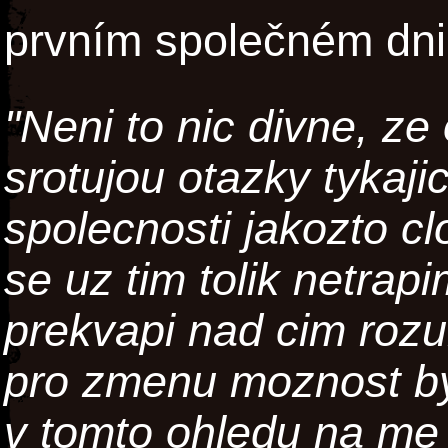
prvním společném dni
"Neni to nic divne, ze
srotujou otazky tykaji
spolecnosti jakozto c
se uz tim tolik netrap
prekvapi nad cim rozu
pro zmenu moznost byt
v tomto ohledu na me