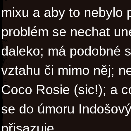
mixu a aby to nebylo 
problém se nechat uné
daleko; má podobné s
vztahu či mimo něj; n
Coco Rosie (sic!); a c
se do úmoru Indošový
přisazuje.