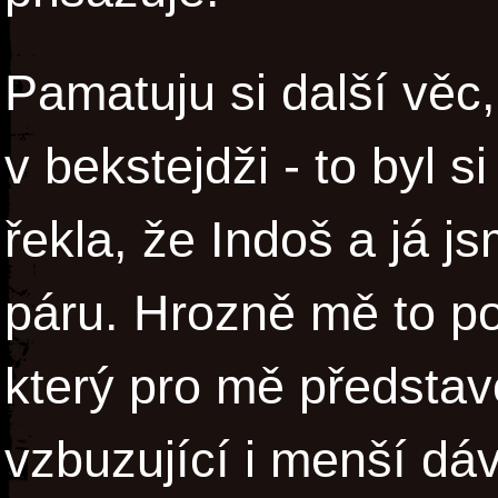
Pamatuju si další věc
v bekstejdži - to byl s
řekla, že Indoš a já j
páru. Hrozně mě to po
který pro mě představo
vzbuzující i menší dá