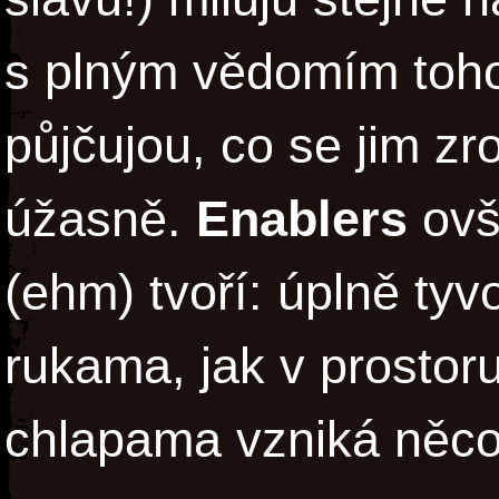
s plným vědomím toho,
půjčujou, co se jim zr
úžasně.
Enablers
ovš
(ehm) tvoří: úplně tyvo
rukama, jak v prostor
chlapama vzniká něco