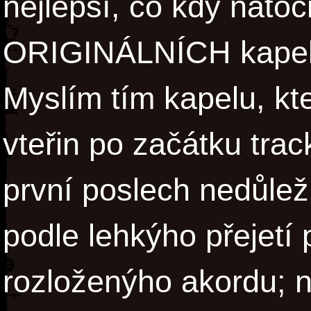
nejlepší, co kdy natoči
ORIGINÁLNÍCH kapel 
Myslím tím kapelu, kt
vteřin po začátku trac
první poslech nedůleži
podle lehkýho přejetí 
rozloženýho akordu; n