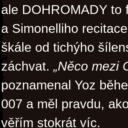
ale DOHROMADY to f
a Simonelliho recitac
škále od tichýho šílen
záchvat.
„Něco mezi C
poznamenal Yoz běhe
007 a měl pravdu, ako
věřím stokrát víc.