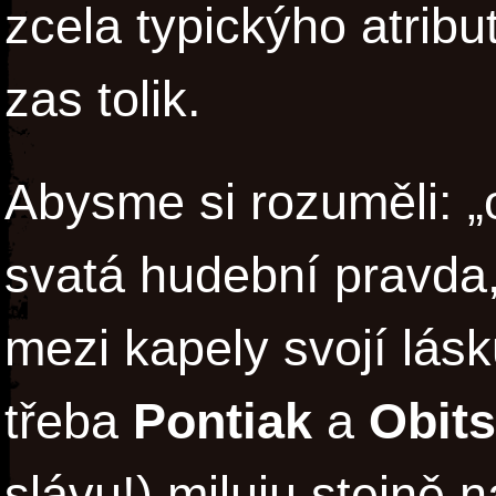
zcela typickýho atribu
zas tolik.
Abysme si rozuměli: „o
svatá hudební pravda,
mezi kapely svojí lás
třeba
Pontiak
a
Obits
slávu!) miluju stejně 