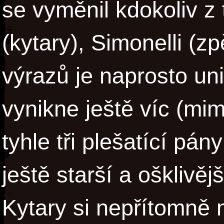
se vyměnil kdokoliv z
(kytary), Simonelli (z
výrazů je naprosto un
vynikne ještě víc (mi
tyhle tři plešatící pán
ještě starší a ošklivěj
Kytary si nepřítomně 