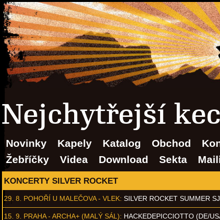
Nejchytřejší ke
Novinky
Kapely
Katalog
Obchod
Kon
Žebříčky
Videa
Download
Sekta
Mail
KONCERTY SILVER ROCKET
29. 8.
POHOŘÍ U MALEČOVA - VLEK
:
SILVER ROCKET SUMMER S
15. 9.
PRAHA - ARCHA+ (MALÝ SÁL)
:
HACKEDEPICCIOTTO (DE/US