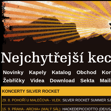
Nejchytřejší ke
Novinky
Kapely
Katalog
Obchod
Kon
Žebříčky
Videa
Download
Sekta
Mail
KONCERTY SILVER ROCKET
29. 8.
POHOŘÍ U MALEČOVA - VLEK
:
SILVER ROCKET SUMMER S
15. 9.
PRAHA - ARCHA+ (MALÝ SÁL)
:
HACKEDEPICCIOTTO (DE/US