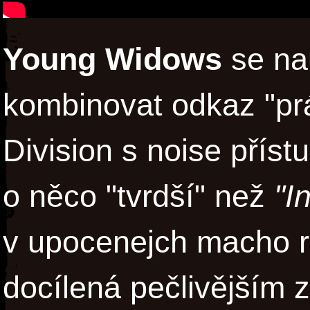
Young Widows
se nau
kombinovat odkaz "pr
Division s noise přís
o něco "tvrdší" než
"I
v upocenejch macho ri
docílená pečlivějším 