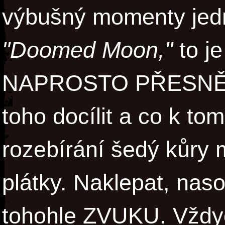
výbušný momenty jedno
"Doomed Moon,"
to je
NAPROSTO PŘESNĚ ví,
toho docílit a co k to
rozebírání šedý kůry 
plátky. Naklepat, naso
tohohle ZVUKU. Vždyc