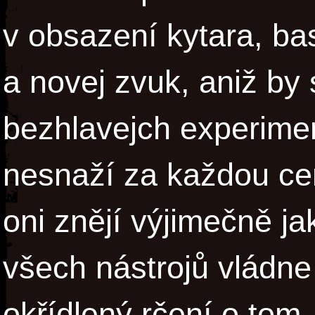
v obsazení kytara, bas
a novej zvuk, aniž by
bezhlavejch experime
nesnaží za každou cen
oni znějí výjimečně 
všech nástrojů vládne 
okřídlený rčení o tom,