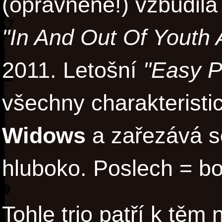
(oprávněně!) vzbudila
"In And Out Of Youth 
2011. Letošní
"Easy P
všechny charakteristi
Widows
a zařezává s
hluboko. Poslech = bo
Tohle trio patří k těm