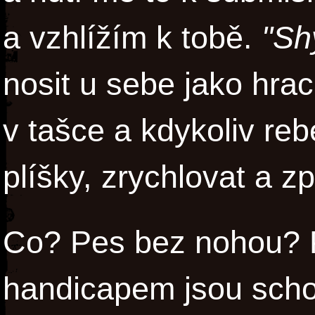
a vzhlížím k tobě.
"Sh
nosit u sebe jako hrací
v tašce a kdykoliv re
plíšky, zrychlovat a z
Co? Pes bez nohou? P
handicapem jsou schop