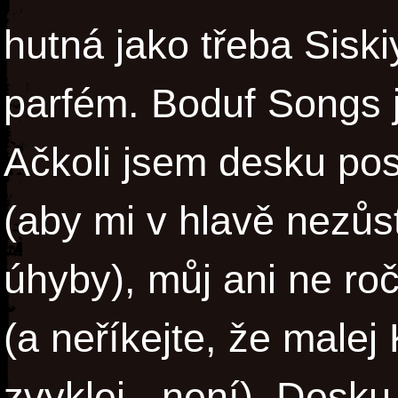
hutná jako třeba Siski
parfém. Boduf Songs je
Ačkoli jsem desku po
(aby mi v hlavě nezůst
úhyby), můj ani ne roč
(a neříkejte, že malej 
zvyklej - není). Desku