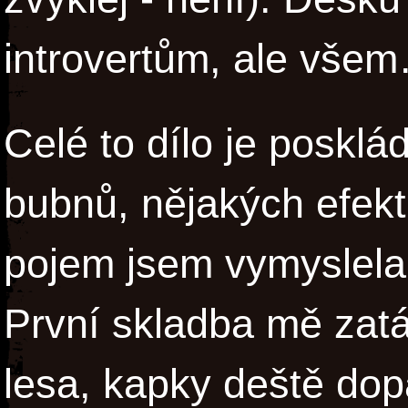
introvertům, ale všem
Celé to dílo je posklá
bubnů, nějakých efekt
pojem jsem vymyslela
První skladba mě zat
lesa, kapky deště dop