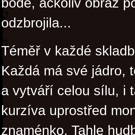
bodě, ačkoliv obraz p
odzbrojila...
Téměř v každé skladb
Každá má své jádro, to
a vytváří celou sílu, 
kurzíva uprostřed mono
znaménko. Tahle hudb