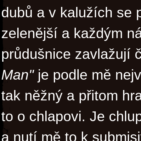
dubů a v kalužích se p
zelenější a každým n
průdušnice zavlažují 
Man"
je podle mě nejvě
tak něžný a přitom hra
to o chlapovi. Je chlu
a nutí mě to k submisi