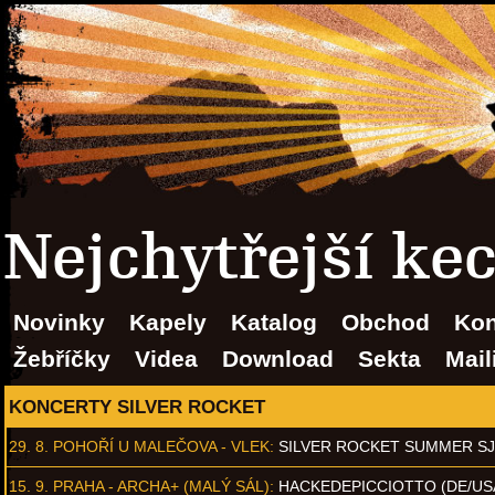
Nejchytřejší ke
Novinky
Kapely
Katalog
Obchod
Kon
Žebříčky
Videa
Download
Sekta
Mail
KONCERTY SILVER ROCKET
29. 8.
POHOŘÍ U MALEČOVA - VLEK
:
SILVER ROCKET SUMMER S
15. 9.
PRAHA - ARCHA+ (MALÝ SÁL)
:
HACKEDEPICCIOTTO (DE/US