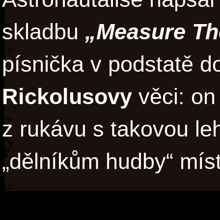
skladbu
„Measure Th
písnička v podstatě do
Rickolusovy
věci: on
z rukávu s takovou le
„dělníkům hudby“ míst