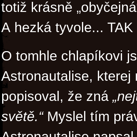
totiž krásně „obyčejn
A hezká tyvole... TAK
O tomhle chlapíkovi j
Astronautalise, kterej
popisoval, že zná
„ne
světě.“
Myslel tím pr
Astronautalise napsal