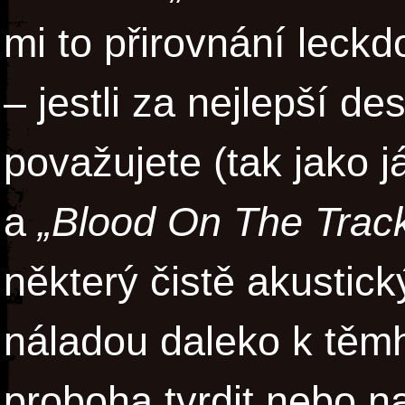
mi to přirovnání leckd
– jestli za nejlepší d
považujete (tak jako j
a
„Blood On The Track
některý čistě akustick
náladou daleko k těm
proboha tvrdit nebo 