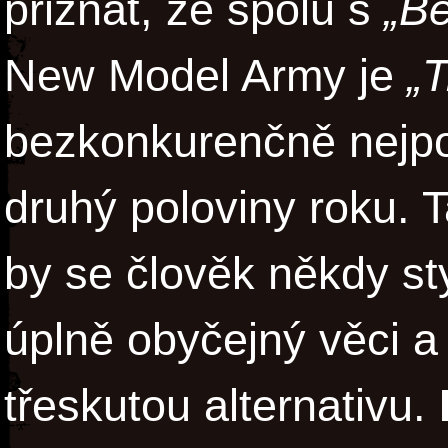
přiznat, že spolu s
„B
New Model Army je
„T
bezkonkurenčně nejp
druhý poloviny roku. 
by se člověk někdy st
úplně obyčejný věci a 
třeskutou alternativu.