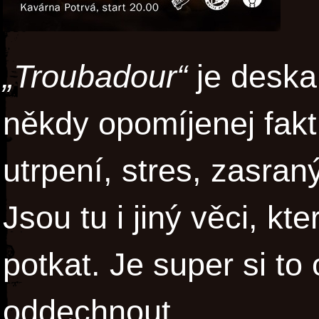
„Troubadour“
je deska
někdy opomíjenej fakt,
utrpení, stres, zasran
Jsou tu i jiný věci, k
potkat. Je super si to 
oddechnout.