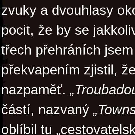
zvuky a dvouhlasy oko
pocit, že by se jakkol
třech přehráních jse
překvapením zjistil, ž
nazpaměť.
„Troubadou
částí, nazvaný
„Towns
oblíbil tu „cestovatel