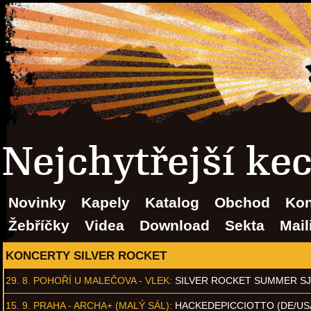
Nejchytřejší ke
Novinky
Kapely
Katalog
Obchod
Kon
Žebříčky
Videa
Download
Sekta
Mail
KONCERTY SILVER ROCKET
29. 8.
POHOŘÍ U MALEČOVA - VLEK
:
SILVER ROCKET SUMMER S
15. 9.
PRAHA - ARCHA+ (MALÝ SÁL)
:
HACKEDEPICCIOTTO (DE/US