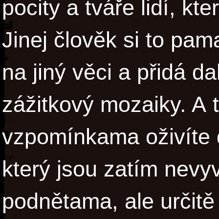
pocity a tváře lidí, k
Jinej člověk si to pam
na jiný věci a přidá da
zážitkový mozaiky. A 
vzpomínkama oživíte d
který jsou zatím nev
podnětama, ale určitě