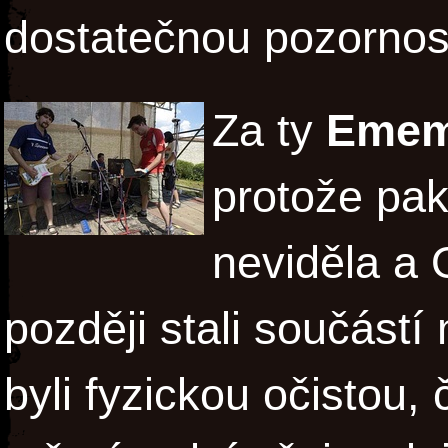
dostatečnou pozorno
Za ty
Eme
protože pak
neviděla a
později stali součást
byli fyzickou očistou