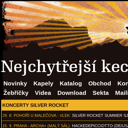
Nejchytřejší ke
Novinky
Kapely
Katalog
Obchod
Kon
Žebříčky
Videa
Download
Sekta
Mail
KONCERTY SILVER ROCKET
29. 8.
POHOŘÍ U MALEČOVA - VLEK
:
SILVER ROCKET SUMMER S
15. 9.
PRAHA - ARCHA+ (MALÝ SÁL)
:
HACKEDEPICCIOTTO (DE/US