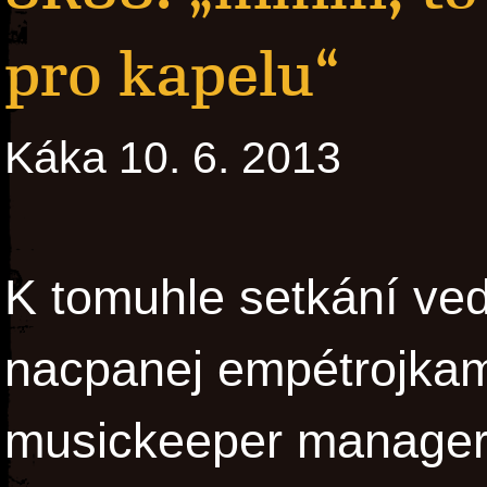
pro kapelu“
Káka 10. 6. 2013
K tomuhle setkání vedl
nacpanej empétrojka
musickeeper manager