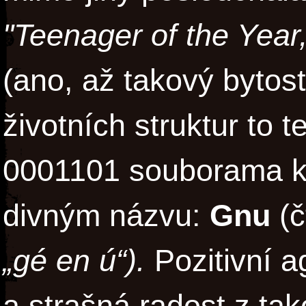
"Teenager of the Year,
(ano, až takový bytos
životních struktur to 
0001101 souborama k
divným názvu:
Gnu
(č
„gé en ú“).
Pozitivní a
a strašná radost z tak