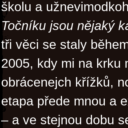
školu a užnevimodko
Točníku jsou nějaký k
tři věci se staly běhe
2005, kdy mi na krku 
obrácenejch křížků, n
etapa přede mnou a ex
– a ve stejnou dobu s