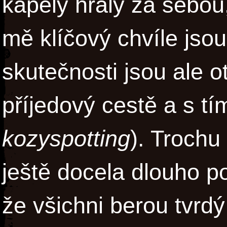
kapely hrály za sebou,
mě klíčový chvíle jso
skutečnosti jsou ale 
příjedový cestě a s tí
kozyspotting
). Trochu
ještě docela dlouho p
že všichni berou tvrdý