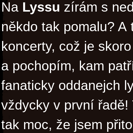
Na
Lyssu
zírám s ned
někdo tak pomalu? A t
koncerty, což je skoro
a pochopím, kam patří
fanaticky oddanejch l
vždycky v první řadě! 
tak moc, že jsem při