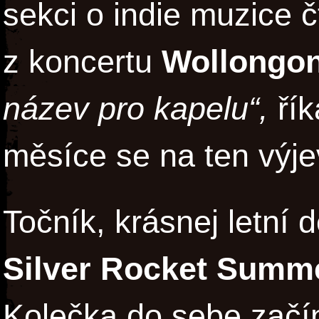
sekci o indie muzice č
z koncertu
Wollongo
název pro kapelu“,
řík
měsíce se na ten výj
Točník, krásnej letní 
Silver Rocket Summ
Kolečka do sebe začí