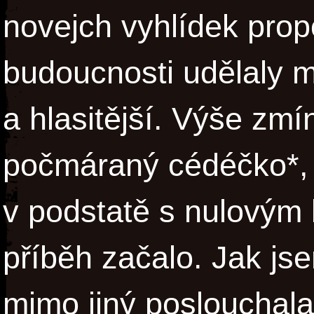
novejch vyhlídek propo
budoucnosti udělaly mů
a hlasitější. Výše zm
počmáraný cédéčko*, k
v podstatě s nulovým
příběh začalo. Jak js
mimo jiný poslouchal