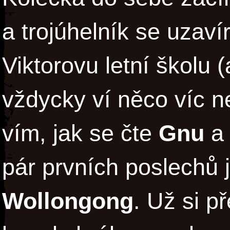
a trojúhelník se uzav
Viktorovu letní školu (
vždycky ví něco víc n
vím, jak se čte
Gnu
a 
pár prvních poslechů 
Wollongong
. Už si p