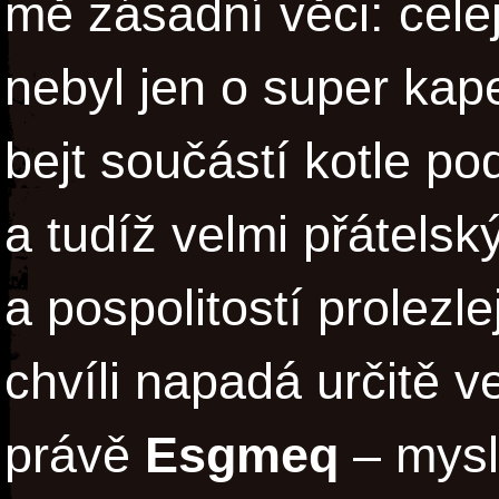
mě zásadní věci: cele
nebyl jen o super kape
bejt součástí kotle 
a tudíž velmi přátelsk
a pospolitostí prolezle
chvíli napadá určitě v
právě
Esgmeq
– mysl