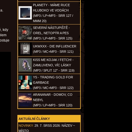
PLANETY - MÁME RUCE
a.
HLUBOKO VE VODÁCH
(MP3 / LP+MP3 - SRR 127 /
MMM 20)
SEVERNÍ NÁSTUPIŠTĚ -
ě, kdy
OREL, NETOPÝR A PES
tulem
(MP3 / LP+MP3 - SRR 125)
ostuje
UKWXXX - DIE INFLUENCER
(MP3 / MC+MP3 - SRR 121)
KISS ME KOJAK / FETCH! -
ZAMLUVENO, VÍC LÁSKY
(MP3 / SPLIT 12" - SRR 119)
YS - TRADING GOLD FOR
GARBAGE
(MP3 / MC+MP3 - SRR 122)
ARANANAR - DOMOV, CO
NEBYL
(MP3 / LP+MP3 - SRR 120)
AKTUÁLNÍ ČLÁNKY
NOVINKY:
29. 7. SRSS 2026: NÁZEV ~
MÍSTO