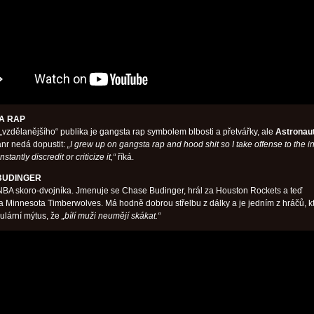
A RAP
 „vzdělanějšího“ publika je gangsta rap symbolem blbosti a přetvářky, ale
Astronaut
ánr nedá dopustit:
„I grew up on gangsta rap and hood shit so I take offense to the i
tantly discredit or criticize it,“
říká.
 BUDINGER
BA skoro-dvojníka. Jmenuje se Chase Budinger, hrál za Houston Rockets a teď
a Minnesota Timberwolves. Má hodně dobrou střelbu z dálky a je jedním z hráčů, k
pulární mýtus, že
„bílí muži neumějí skákat.“