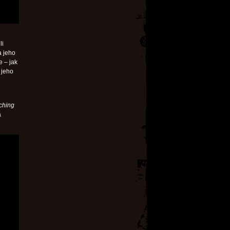
li
a jeho
e – jak
 jeho
ching
á