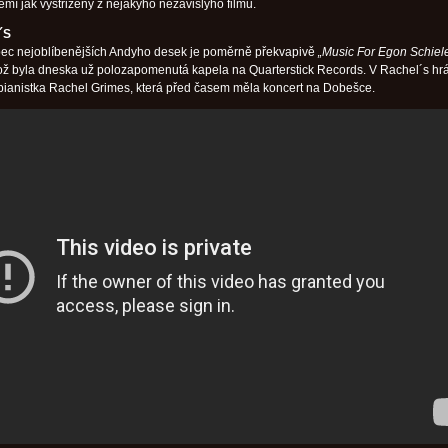
emí jak vystřižený z nějakýho nezávislýho filmu.
´S
ec nejoblíbenějších Andyho desek je poměrně překvapivě
„Music For Egon Schiel
ož byla dneska už polozapomenutá kapela na Quarterstick Records. V Rachel´s hr
 pianistka Rachel Grimes, která před časem měla koncert na Dobešce.