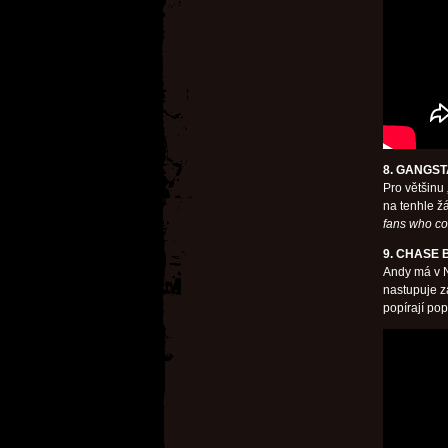
8. GANGST
Pro většinu
na tenhle ž
fans who cons
9. CHASE
Andy má v N
nastupuje z
popírají po