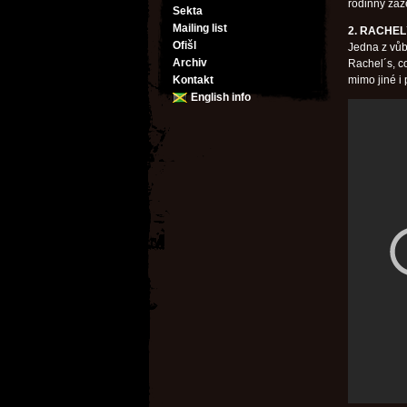
rodinný záz
Sekta
Mailing list
2. RACHEL
Ofišl
Jedna z vůb
Archiv
Rachel´s, c
Kontakt
mimo jiné i
English info