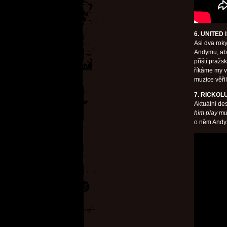
6. UNITED
Asi dva rok
Andymu, aby
příští pražs
říkáme my v 
muzice věři
7. RICKOL
Aktuální d
him play mus
o něm Andy.