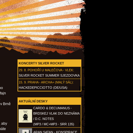
KONCERTY SILVER ROCKET
29. 8.
POHOŘÍ U MALEČOVA - VLEK
:
SILVER ROCKET SUMMER SJEZDOVKA
15. 9.
PRAHA - ARCHA+ (MALÝ SÁL)
:
ho
HACKEDEPICCIOTTO (DE/USA)
fajn
a
AKTUÁLNÍ DESKY
 v Brně
CARDO & DECUMANUS -
BRDSKEJ VLAK DO NEZNÁMA
/ D.C. NOTES
, aby
(MP3 / MC+MP3 - SRR 135)
máte
ARAN SATAN - KONSPIRACE