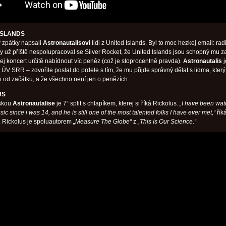
 ISLANDS
y zpátky napsali
Astronautalisovi
lidi z United Islands. Byl to moc hezkej email: radi
 už příště nespolupracoval se Silver Rocket, že United Islands jsou schopný mu z
kej koncert určitě nabídnout víc peněz (což je stoprocentně pravda).
Astronautalis
j
ÚV SRR – zdvořile poslal do prdele s tím, že mu přijde správný dělat s lidma, který
li od začátku, a že všechno není jen o penězích.
US
eskou
Astronautalise
je 7“ split s chlapíkem, kterej si říká Rickolus.
„I have been wat
ic since i was 14, and he is still one of the most talented folks I have ever met,“
řík
 Rickolus je spoluautorem
„Measure The Globe“
z
„This Is Our Science.“