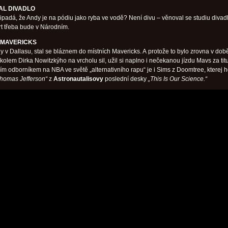
AL DIVADLO
ipadá, že Andy je na pódiu jako ryba ve vodě? Není divu – věnoval se studiu divadl
ert třeba bude v Národním.
 MAVERICKS
y v Dallasu, stal se bláznem do místních Mavericks. A protože to bylo zrovna v dob
kolem Dirka Nowitzkýho na vrcholu sil, užil si naplno i nečekanou jízdu Mavs za ti
ím odborníkem na NBA ve světě „alternativního rapu“ je i Sims z Doomtree, kterej h
homas Jefferson“
z
Astronautalisovy
poslední desky
„This Is Our Science.“