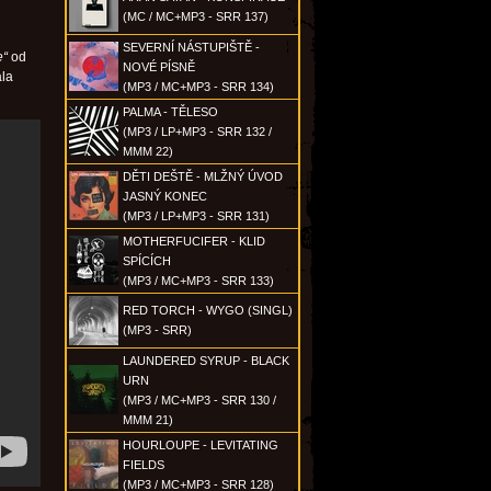
(MC / MC+MP3 - SRR 137)
SEVERNÍ NÁSTUPIŠTĚ -
e“
od
NOVÉ PÍSNĚ
ála
(MP3 / MC+MP3 - SRR 134)
PALMA - TĚLESO
(MP3 / LP+MP3 - SRR 132 /
MMM 22)
DĚTI DEŠTĚ - MLŽNÝ ÚVOD
JASNÝ KONEC
(MP3 / LP+MP3 - SRR 131)
MOTHERFUCIFER - KLID
SPÍCÍCH
(MP3 / MC+MP3 - SRR 133)
RED TORCH - WYGO (SINGL)
(MP3 - SRR)
LAUNDERED SYRUP - BLACK
URN
(MP3 / MC+MP3 - SRR 130 /
MMM 21)
HOURLOUPE - LEVITATING
FIELDS
(MP3 / MC+MP3 - SRR 128)