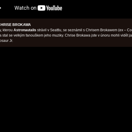
 CHRISE BROKAWA
, kterou
Astronautalis
strávil v Seattlu, se seznámil s Chrisem Brokawem (ex – Co
a stal se velkým fanouškem jeho muziky. Chrise Brokawa jste v únoru mohli vidět j
osaur Jr.