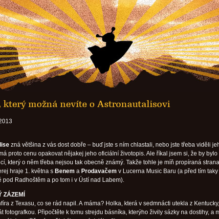
, který možná nevíte o Astronautalisovi
 2013
lise
zná většina z vás dost dobře – buď jste s ním chlastali, nebo jste třeba viděli je
á proto cenu opakovat nějakej jeho oficiální životopis. Ale říkal jsem si, že by bylo 
ěcí, který o něm třeba nejsou tak obecně známý. Takže tohle je míň propíraná stran
erej hraje 1. května s
Benem
a
Prodavačem
v Lucerna Music Baru (a před tím taky
 pod Radhoštěm a po tom i v Ústí nad Labem).
Ý ZÁZEMÍ
fíra z Texasu, co se rád napil. A máma? Holka, která v sedmnácti utekla z Kentucky
t fotografkou. Připočtěte k tomu strejdu básníka, kterýho živily sázky na dostihy, a 