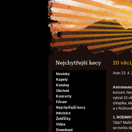
Nejchytřejší kecy
10 věcí
Aran 23. 4.
Novinky
Kapely
Katalog
Astronauta
Obchod
koncert. Nem
Koncerty
vybrat 10 v
Fórum
chlapíka, kt
Nejchytřejší kecy
a v Rožnově
Inkvizice
1. RODINN
Žebříčky
Táta? Mašin
Videa
se mohla stá
Download