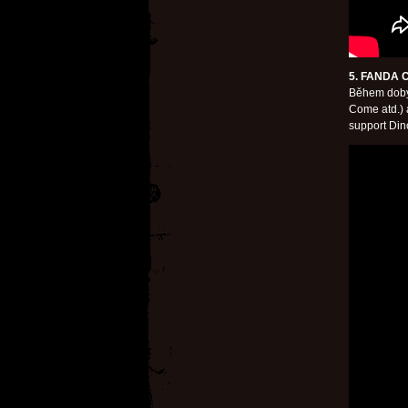
5. FANDA
Během doby
Come atd.) 
support Din