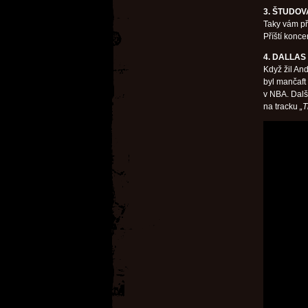
3. ŠTUDOV
Taky vám př
Příští konc
4. DALLAS
Když žil And
byl mančaft 
v NBA. Dalš
na tracku
„T