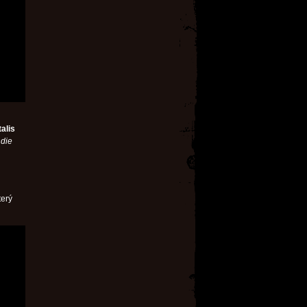
alis
ndie
terý