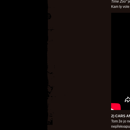
Time Zoo"
j
Kam ty vole
2) CARS AN
Tom že jo ne
nepřekvapuje