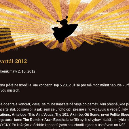
vartál 2012
kenik.maty 2. 10. 2012
ona ještě neskončila, ale koncertní top 5 2012 už se pro mě moc měnit nebude - urč
dvou místech.
se odehraje koncert, kterej se mi nesmazatelně vryje do paměti. Vím přesně, kde js
ertě stál, co jsem pil a jak jsem se u toho cítil, přesně si to vybavuju u večerů, kdy 
ations, Antelope, This Aint Vegas, The 101, Akimbo, Git Some,
první
Pollite Slee
rgetters
, turné
Tim Remis + Aran Epochal
a určitě bych si vybavil další, ale tyhle m
YCKY. Po každým z těchhle koncertů jsem pak chodil tejden s úsměvem na tváři.