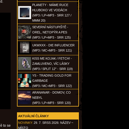
zd.
PLANETY - MÁME RUCE
HLUBOKO VE VODÁCH
(MP3 / LP+MP3 - SRR 127 /
MMM 20)
SEVERNÍ NÁSTUPIŠTĚ -
OREL, NETOPÝR A PES
(MP3 / LP+MP3 - SRR 125)
UKWXXX - DIE INFLUENCER
(MP3 / MC+MP3 - SRR 121)
KISS ME KOJAK / FETCH! -
ZAMLUVENO, VÍC LÁSKY
(MP3 / SPLIT 12" - SRR 119)
YS - TRADING GOLD FOR
GARBAGE
(MP3 / MC+MP3 - SRR 122)
ARANANAR - DOMOV, CO
NEBYL
(MP3 / LP+MP3 - SRR 120)
AKTUÁLNÍ ČLÁNKY
NOVINKY:
29. 7. SRSS 2026: NÁZEV ~
ě to se
MÍSTO