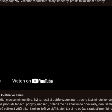
orický dojezdy. Všechno v podstatě "malý" koncerty, prostě to tak mám hozený.
. května ve Finalu
ěle, moc se mi nechtělo. Byl to, jestli si dobře vzpomínám, trochu last minute konce
mě probudil taneční pohyby, nadšení, přilepil mě na značku do první řady, donutil m
vě velikosti větší triko, který mi leží ve skříni, ale i tak si ho občas s radostí prohlídnu