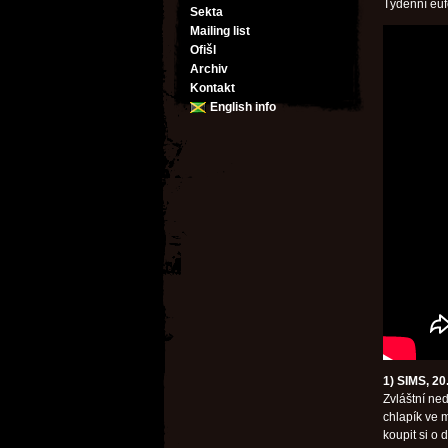
Týdenní euf
Sekta
Mailing list
Ofišl
Archiv
Kontakt
English info
1) SIMS, 20
Zvláštní ned
chlapík ve 
koupit si o d