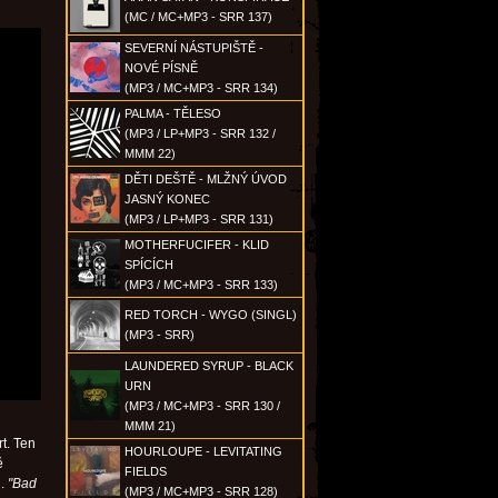
(MC / MC+MP3 - SRR 137)
SEVERNÍ NÁSTUPIŠTĚ -
NOVÉ PÍSNĚ
(MP3 / MC+MP3 - SRR 134)
PALMA - TĚLESO
(MP3 / LP+MP3 - SRR 132 /
MMM 22)
DĚTI DEŠTĚ - MLŽNÝ ÚVOD
JASNÝ KONEC
(MP3 / LP+MP3 - SRR 131)
MOTHERFUCIFER - KLID
SPÍCÍCH
(MP3 / MC+MP3 - SRR 133)
RED TORCH - WYGO (SINGL)
(MP3 - SRR)
LAUNDERED SYRUP - BLACK
URN
(MP3 / MC+MP3 - SRR 130 /
MMM 21)
rt. Ten
HOURLOUPE - LEVITATING
ě
FIELDS
.
"Bad
(MP3 / MC+MP3 - SRR 128)