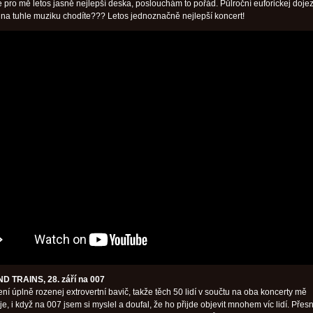
e pro mě letos jasně nejlepší deska, poslouchám to pořád. Půlroční euforickej doje
 na tuhle muziku chodíte??? Letos jednoznačně nejlepší koncert!
D TRAINS, 28. září na 007
ní úplně rozenej extrovertní bavič, takže těch 50 lidí v součtu na oba koncerty mě
, i když na 007 jsem si myslel a doufal, že ho přijde objevit mnohem víc lidí. Přesn