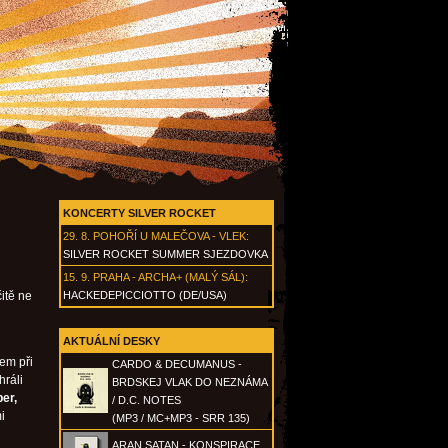
KONCERTY SILVER ROCKET
29. 8.
POHOŘÍ U MALEČOVA - VLEK
:
SILVER ROCKET SUMMER SJEZDOVKA
15. 9.
PRAHA - ARCHA+ (MALÝ SÁL)
:
itě ne
HACKEDEPICCIOTTO (DE/USA)
AKTUÁLNÍ DESKY
em při
CARDO & DECUMANUS -
hráli
BRDSKEJ VLAK DO NEZNÁMA
per,
/ D.C. NOTES
i
(MP3 / MC+MP3 - SRR 135)
ARAN SATAN - KONSPIRACE