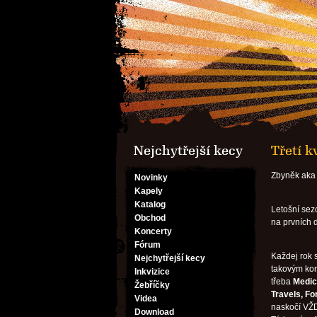
Nejchytřejší kecy
Třetí k
Zbyněk aka 
Novinky
Kapely
Katalog
Letošní sez
Obchod
na prvních 
Koncerty
Fórum
Každej rok 
Nejchytřejší kecy
takovým konc
Inkvizice
třeba
Medic
Žebříčky
Travels, Fo
Videa
naskočí VŽD
Download