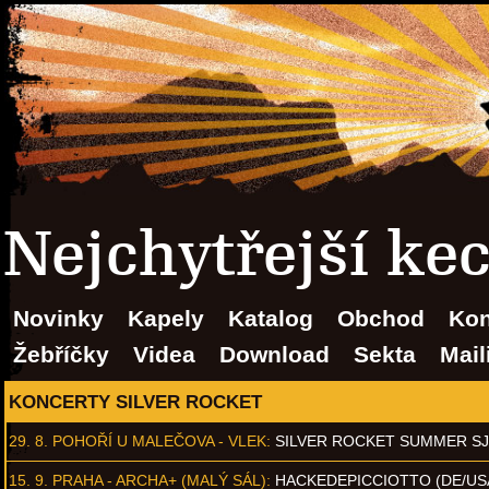
Nejchytřejší ke
Novinky
Kapely
Katalog
Obchod
Kon
Žebříčky
Videa
Download
Sekta
Mail
KONCERTY SILVER ROCKET
29. 8.
POHOŘÍ U MALEČOVA - VLEK
:
SILVER ROCKET SUMMER S
15. 9.
PRAHA - ARCHA+ (MALÝ SÁL)
:
HACKEDEPICCIOTTO (DE/US