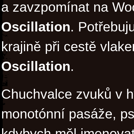
a zavzpomínat na Wo
Oscillation
. Potřebuj
krajině při cestě vla
Oscillation
.
Chuchvalce zvuků v h
monotónní pasáže, ps
kdybych měl jmenovat