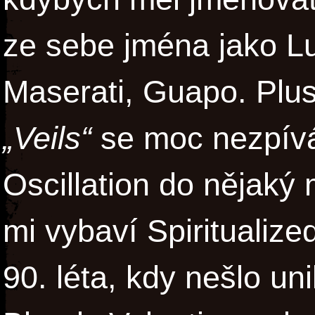
ze sebe jména jako Lu
Maserati, Guapo. Plu
„Veils“
se moc nezpívá
Oscillation do nějaký 
mi vybaví Spiritualize
90. léta, kdy nešlo un