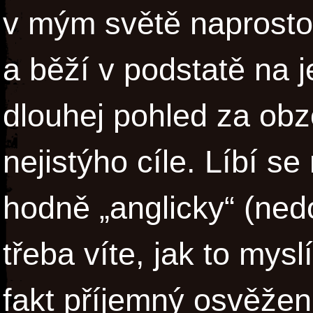
v mým světě naprost
a běží v podstatě na j
dlouhej pohled za obzo
nejistýho cíle. Líbí se 
hodně „anglicky“ (nedov
třeba víte, jak to mys
fakt příjemný osvěžen