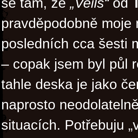
se tam, že
„Veils“
od
pravděpodobně moje n
posledních cca šesti 
– copak jsem byl půl r
tahle deska je jako če
naprosto neodolatelně
situacích. Potřebuju 