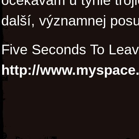
očekávám u týhle troji
další, významnej posu
Five Seconds To Leav
http://www.myspace