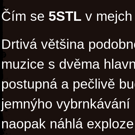
Čím se
5STL
v mejch 
Drtivá většina podobn
muzice s dvěma hlavn
postupná a pečlivě b
jemnýho vybrnkávání 
naopak náhlá exploze