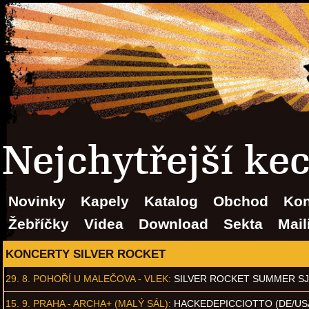
Nejchytřejší ke
Novinky
Kapely
Katalog
Obchod
Kon
Žebříčky
Videa
Download
Sekta
Mail
KONCERTY SILVER ROCKET
29. 8.
POHOŘÍ U MALEČOVA - VLEK
:
SILVER ROCKET SUMMER S
15. 9.
PRAHA - ARCHA+ (MALÝ SÁL)
:
HACKEDEPICCIOTTO (DE/US