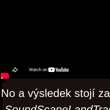
No a výsledek stojí za
„SoundScapeLandTra