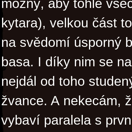
možný, aby tohle všec
kytara), velkou část 
na svědomí úsporný b
basa. I díky nim se n
nejdál od toho studen
žvance. A nekecám, ž
vybaví paralela s prv