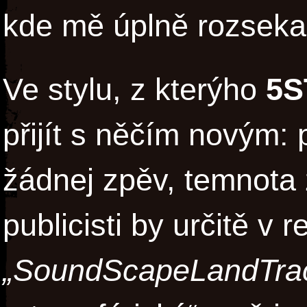
kde mě úplně rozsekali
Ve stylu, z kterýho
5S
přijít s něčím novým: 
žádnej zpěv, temnota 
publicisti by určitě v 
„SoundScapeLandTra