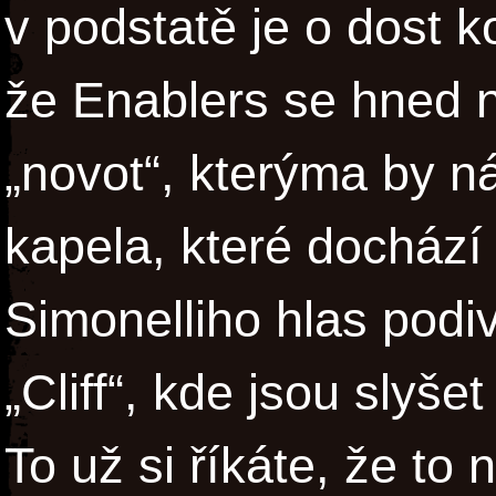
v podstatě je o dost k
že Enablers se hned n
„novot“, kterýma by ná
kapela, které dochází
Simonelliho hlas podi
„Cliff“, kde jsou slyše
To už si říkáte, že to