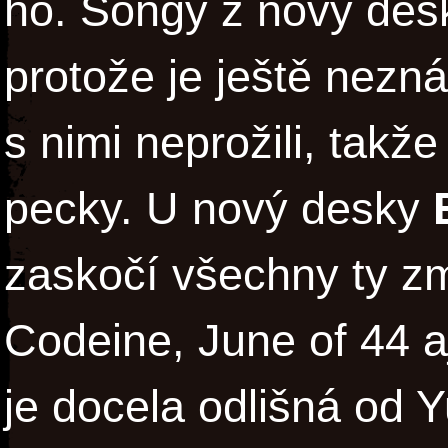
ho. Songy z nový desk
protože je ještě nezná
s nimi neprožili, takž
pecky. U nový desky
zaskočí všechny ty z
Codeine, June of 44 aj
je docela odlišná od 