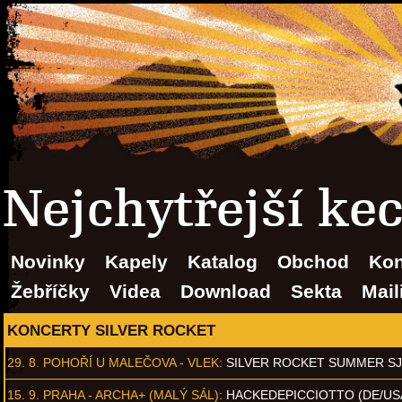
Nejchytřejší ke
Novinky
Kapely
Katalog
Obchod
Kon
Žebříčky
Videa
Download
Sekta
Mail
KONCERTY SILVER ROCKET
29. 8.
POHOŘÍ U MALEČOVA - VLEK
:
SILVER ROCKET SUMMER S
15. 9.
PRAHA - ARCHA+ (MALÝ SÁL)
:
HACKEDEPICCIOTTO (DE/US