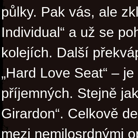
půlky. Pak vás, ale zk
Individual“ a už se p
kolejích. Další překv
„Hard Love Seat“ – je 
příjemných. Stejně ja
Girardon“. Celkově d
mezi nemilosrdnými o