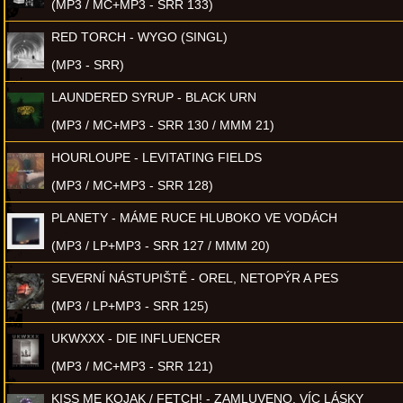
(MP3 / MC+MP3 - SRR 133)
RED TORCH - WYGO (SINGL)
(MP3 - SRR)
LAUNDERED SYRUP - BLACK URN
(MP3 / MC+MP3 - SRR 130 / MMM 21)
HOURLOUPE - LEVITATING FIELDS
(MP3 / MC+MP3 - SRR 128)
PLANETY - MÁME RUCE HLUBOKO VE VODÁCH
(MP3 / LP+MP3 - SRR 127 / MMM 20)
SEVERNÍ NÁSTUPIŠTĚ - OREL, NETOPÝR A PES
(MP3 / LP+MP3 - SRR 125)
UKWXXX - DIE INFLUENCER
(MP3 / MC+MP3 - SRR 121)
KISS ME KOJAK / FETCH! - ZAMLUVENO, VÍC LÁSKY