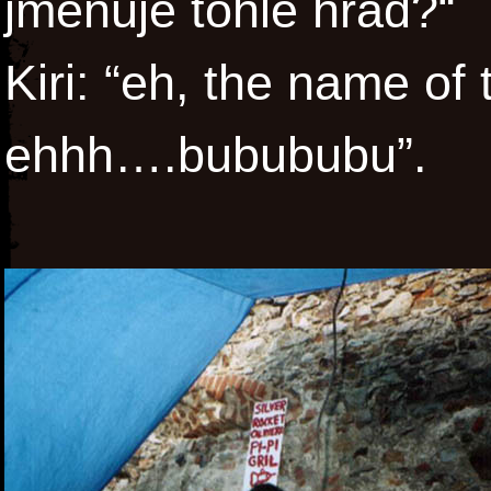
jmenuje tohle hrad?“
Kiri: “eh, the name of 
ehhh….bubububu”.