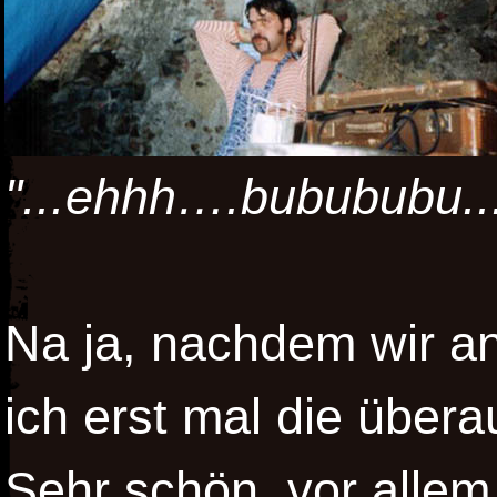
"...ehhh….bubububu..
Na ja, nachdem wir 
ich erst mal die übera
Sehr schön, vor allem,