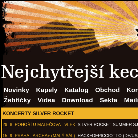
Nejchytřejší ke
Novinky
Kapely
Katalog
Obchod
Kon
Žebříčky
Videa
Download
Sekta
Mail
KONCERTY SILVER ROCKET
29. 8.
POHOŘÍ U MALEČOVA - VLEK
:
SILVER ROCKET SUMMER S
15. 9.
PRAHA - ARCHA+ (MALÝ SÁL)
:
HACKEDEPICCIOTTO (DE/US