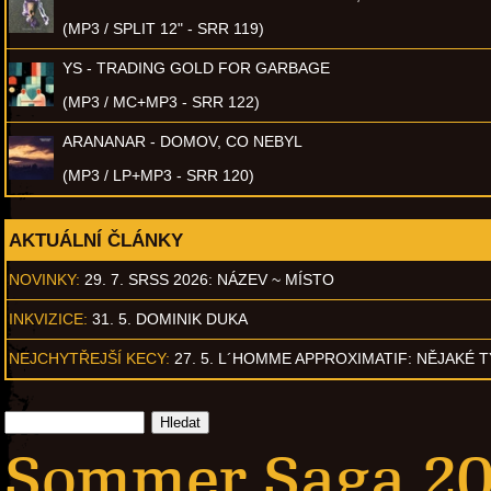
(MP3 / SPLIT 12" - SRR 119)
YS - TRADING GOLD FOR GARBAGE
(MP3 / MC+MP3 - SRR 122)
ARANANAR - DOMOV, CO NEBYL
(MP3 / LP+MP3 - SRR 120)
AKTUÁLNÍ ČLÁNKY
NOVINKY:
29. 7. SRSS 2026: NÁZEV ~ MÍSTO
INKVIZICE:
31. 5. DOMINIK DUKA
NEJCHYTŘEJŠÍ KECY:
27. 5. L´HOMME APPROXIMATIF: NĚJAKÉ 
Sommer Saga 200