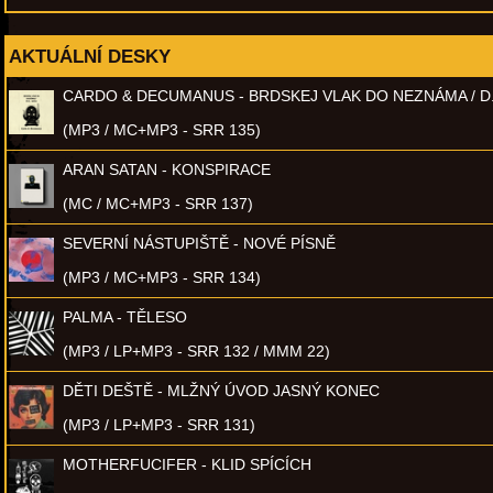
AKTUÁLNÍ DESKY
CARDO & DECUMANUS - BRDSKEJ VLAK DO NEZNÁMA / D
(MP3 / MC+MP3 - SRR 135)
ARAN SATAN - KONSPIRACE
(MC / MC+MP3 - SRR 137)
SEVERNÍ NÁSTUPIŠTĚ - NOVÉ PÍSNĚ
(MP3 / MC+MP3 - SRR 134)
PALMA - TĚLESO
(MP3 / LP+MP3 - SRR 132 / MMM 22)
DĚTI DEŠTĚ - MLŽNÝ ÚVOD JASNÝ KONEC
(MP3 / LP+MP3 - SRR 131)
MOTHERFUCIFER - KLID SPÍCÍCH