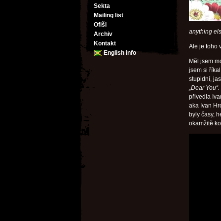
Sekta
Mailing list
Ofišl
anything els
Archiv
Kontakt
Ale je toho v
English info
Měl jsem moc
jsem si řík
stupidní, j
„Dear You“.
přivedla Iv
aka Ivan Hro
byly časy, 
okamžitě kou