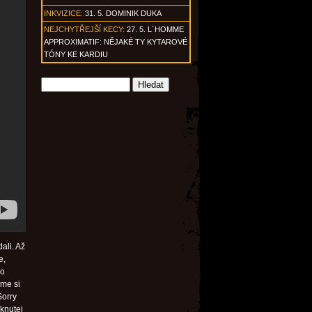
INKVIZICE:
31. 5. DOMINIK DUKA
NEJCHYTŘEJŠÍ KECY:
27. 5. L´HOMME
APPROXIMATIF: NĚJAKÉ TY KYTAROVÉ
TÓNY KE KARDIU
dali. Až
e,
ko
sme si
Sorry
eknutej