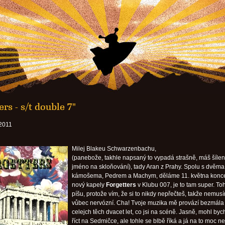
ers - s/t double 7"
 2011
Milej Blakeu Schwarzenbachu,
(panebože, takhle napsaný to vypadá strašně, máš šíle
jméno na skloňování), tady Aran z Prahy. Spolu s dvěma
kámošema, Pedrem a Machym, děláme 11. května koncer
nový kapely
Forgetters
v Klubu 007, je to tam super. Toh
píšu, protože vím, že si to nikdy nepřečteš, takže nemusí
vůbec nervózní. Cha! Tvoje muzika mě provází bezmála
celejch těch dvacet let, co jsi na scéně. Jasně, mohl bych 
říct na Sedmičce, ale tohle se blbě říká a já na to moc n