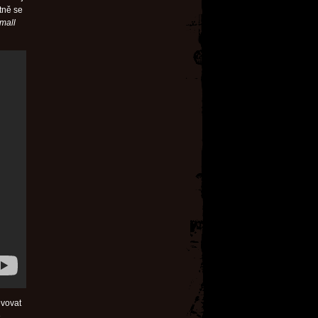
tně se
mall
evovat
ě