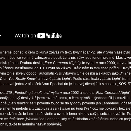
neměl ponětí, o čem to kurva zpíváš (ty texty byly hádanky), ale v tvým hlase bylo
ker něco, co ve mně vzbuzovalo pocit, že ty písničky jsou jenom pro mě. Máš ty vo
telskej“ hlas. Druhou desku
„Four Cornered Night“
jste vydali v roce 2000, zrovna k
ojí ženou nastěhovali do 1 + 1 bytu na Žižkov. Hrálo nám to tam snad pořád… Když
vím tohle skvělý období, automaticky si vybavím tuhle desku a skladby jako
„In The
hen You Really Know“
a hlavně
„Little Light“.
Podle části textu v
„Little Light“
jsem
menoval jednu z písniček Aran Epochal (to je takovej divnej folk s basou):
„SOS JT
eska JTB
„Perfecting Loneliness“
vyšla v roce 2002 a spolu s
„Four Cornered Night“
nalý popový desky. Už jsem rozuměl tomu, o čem zpíváš – zjednodušil jsi muziku i 
ladbě
„Cat Heaven“
se ti povedlo to, co se do tý doby povedlo jen Lennonovi. V čas
ě změníte melodii a ty zazpíváš
„I can´t wake up from this“,
což mě pokaždý bez zj
e k slzám. Je to tam na pět vteřin a už se k tomu nikde v celý písničce nevrátíte. 
n ve třetí sloce
„Woman“
od Lennona, kdy celá skladba změní tóninu nebo co (ne
bník, takže to neumím nazvat správně).