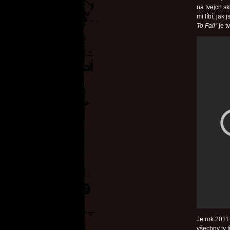
na tvejch s
mi líbí, jak
To Fail“
je t
Je rok 2011
všechny ty t