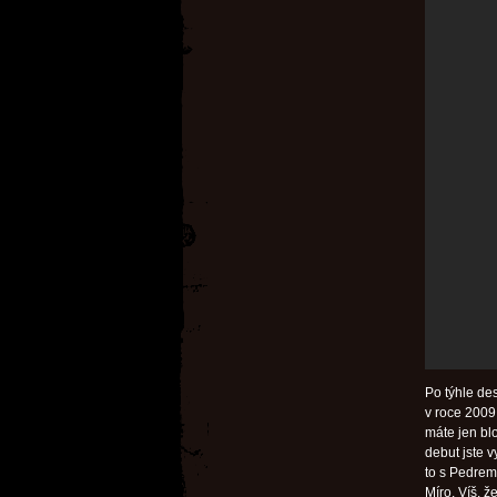
Po týhle des
v roce 2009 
máte jen blo
debut jste 
to s Pedrem 
Míro. Víš, 