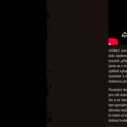
VŮBEC jsem 
dob Jawbrea
hrozně „přá
jsme se s m
zpětně vyba
Summer´s W
dokonce poj
Poslední d
pro mě doko
No a ve sk
tam geniáln
důvodu dojm
to mám už je
dobrej hude