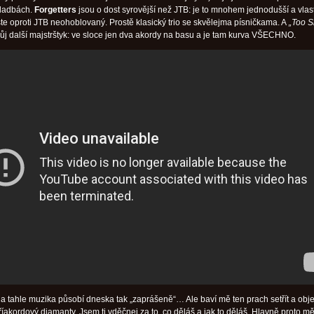
kladbách.
Forgetters
jsou o dost syrovější než JTB: je to mnohem jednodušší a vlas
 jste oproti JTB neohoblovaný. Prostě klasický trio se skvělejma písničkama. A
„Too S
vůj další majstrštyk: ve sloce jen dva akordy na basu a je tam kurva VŠECHNO.
 a tahle muzika působí dneska tak „zaprášeně“… Ale baví mě ten prach setřít a obj
říakordový diamanty. Jsem ti vděčnej za to, co děláš a jak to děláš. Hlavně proto m