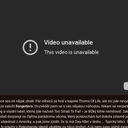
ce ses mi nějak ztratil. Pár měsíců jsi hrál v kapele Thorns Of Life, ale nic jste nevy
jsi založil
Forgetters
. Dozvěděl jsem se o vás nějakou náhodou. Nikam se necpet
g a vlastní label, kterej jste nazvali Too Small To Fail – je těžký tohle nemilovat. Ja
vydali dvojsingl se čtyřma parádníma věcma, který poslouchám furt dokola (slavně j
objednali z Ameriky, a pak jsme zjistili, že to má Day After v distru… Typický blbci. 
že ty prachy v Rekomandu stejně utratíme za něco jinýho). A já jsem zase úplně zas