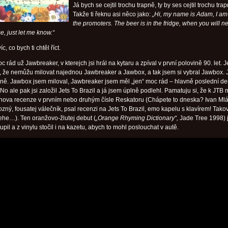
Já bych se cejtil trochu trapně, ty by ses cejtil trochu trap
Takže ti řeknu asi něco jako:
„Hi, my name is Adam, I am
the promoters. The beer is in the fridge, when you will n
e, just let me know.“
íc, co bych ti chtěl říct.
 rád už Jawbreaker, v kterejch jsi hrál na kytaru a zpíval v první polovině 90. let. 
al, že nemůžu milovat najednou Jawbreaker a Jawbox, a tak jsem si vybral Jawbox. J
asně. Jawbox jsem miloval, Jawbreaker jsem měl „jen“ moc rád – hlavně poslední d
No ale pak jsi založil Jets To Brazil a já jsem úplně podlehl. Pamatuju si, že k JTB
anova recenze v prvním nebo druhým čísle Reskatoru (Chápete to dneska? Ivan Ml
zný, fousatej válečník, psal recenzi na Jets To Brazil, emo kapelu s klavírem! Takov
hehe…). Ten oranžovo-žlutej debut (
„Orange Rhyming Dictionary“,
Jade Tree 1998) 
pil a z vinylu stočil i na kazetu, abych to mohl poslouchat v autě.