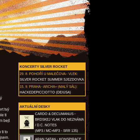
KONCERTY SILVER ROCKET
29. 8.
POHOŘÍ U MALEČOVA - VLEK
:
SILVER ROCKET SUMMER SJEZDOVKA
15. 9.
PRAHA - ARCHA+ (MALÝ SÁL)
:
HACKEDEPICCIOTTO (DE/USA)
ný
AKTUÁLNÍ DESKY
t tvý
CARDO & DECUMANUS -
le ti
BRDSKEJ VLAK DO NEZNÁMA
m bejt
/ D.C. NOTES
(MP3 / MC+MP3 - SRR 135)
ti to
ejsem.
ARAN SATAN - KONSPIRACE