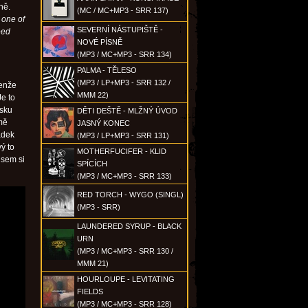
ně.
(MC / MC+MP3 - SRR 137)
 one of
SEVERNÍ NÁSTUPIŠTĚ -
eed
NOVÉ PÍSNĚ
(MP3 / MC+MP3 - SRR 134)
PALMA - TĚLESO
(MP3 / LP+MP3 - SRR 132 /
Jenže
MMM 22)
e to
esku
DĚTI DEŠTĚ - MLŽNÝ ÚVOD
 mě
JASNÝ KONEC
ádek
(MP3 / LP+MP3 - SRR 131)
ý to
MOTHERFUCIFER - KLID
jsem si
SPÍCÍCH
(MP3 / MC+MP3 - SRR 133)
RED TORCH - WYGO (SINGL)
(MP3 - SRR)
LAUNDERED SYRUP - BLACK
URN
(MP3 / MC+MP3 - SRR 130 /
MMM 21)
HOURLOUPE - LEVITATING
FIELDS
(MP3 / MC+MP3 - SRR 128)