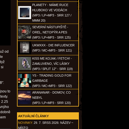
PLANETY - MÁME RUCE
HLUBOKO VE VODÁCH
(MP3 / LP+MP3 - SRR 127 /
MMM 20)
SEVERNÍ NÁSTUPIŠTĚ -
OREL, NETOPÝR A PES
(MP3 / LP+MP3 - SRR 125)
UKWXXX - DIE INFLUENCER
(MP3 / MC+MP3 - SRR 121)
 už od
le
KISS ME KOJAK / FETCH! -
dyž
ZAMLUVENO, VÍC LÁSKY
 si
(MP3 / SPLIT 12" - SRR 119)
YS - TRADING GOLD FOR
GARBAGE
B“.
(MP3 / MC+MP3 - SRR 122)
jsou to
ARANANAR - DOMOV, CO
texty.
NEBYL
e 2.25
(MP3 / LP+MP3 - SRR 120)
evnýho
Podobně
AKTUÁLNÍ ČLÁNKY
jsem
NOVINKY:
29. 7. SRSS 2026: NÁZEV ~
MÍSTO