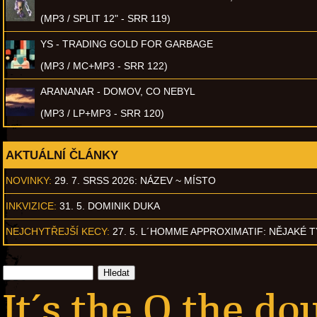
(MP3 / SPLIT 12" - SRR 119)
YS - TRADING GOLD FOR GARBAGE
(MP3 / MC+MP3 - SRR 122)
ARANANAR - DOMOV, CO NEBYL
(MP3 / LP+MP3 - SRR 120)
AKTUÁLNÍ ČLÁNKY
NOVINKY:
29. 7. SRSS 2026: NÁZEV ~ MÍSTO
INKVIZICE:
31. 5. DOMINIK DUKA
NEJCHYTŘEJŠÍ KECY:
27. 5. L´HOMME APPROXIMATIF: NĚJAKÉ 
It´s the O the do