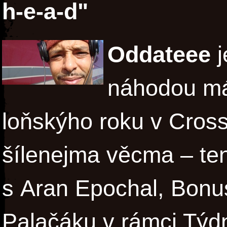
h-e-a-d"
Oddateee
j
náhodou mám
loňskýho roku v Cros
šílenejma věcma – ten
s Aran Epochal, Bonu
Palačáku v rámci Týdn