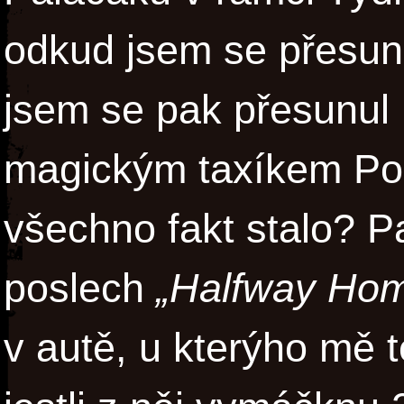
odkud jsem se přesunu
jsem se pak přesunul
magickým taxíkem Pos
všechno fakt stalo? P
poslech
„Halfway Hom
v autě, u kterýho mě t