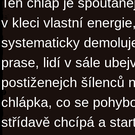
Ten chlap je spoutane
v kleci vlastní energie
systematicky demoluje
prase, lidí v sále ube
postiženejch šílenců 
chlápka, co se pohybo
střídavě chcípá a star