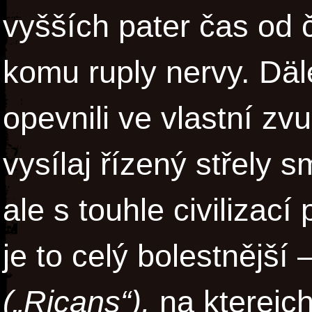
vyšších pater čas od
komu ruply nervy. Däl
opevnili ve vlastní zv
vysílaj řízený střely 
ale s touhle civilizací
je to celý bolestnějš
(„Ricans“),
na kterejch