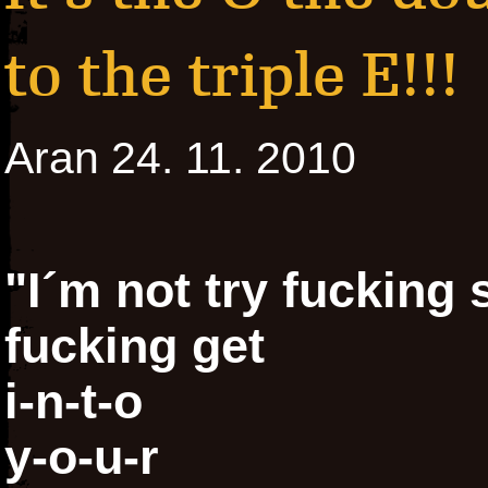
to the triple E!!!
Aran 24. 11. 2010
"I´m not try fucking 
fucking get
i-n-t-o
y-o-u-r