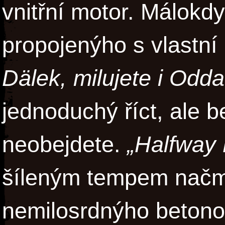
vnitřní motor. Málokd
propojenýho s vlastn
Dälek, milujete i Odd
jednoduchý říct, ale b
neobejdete.
„Halfway
šíleným tempem načm
nemilosrdnýho betonov