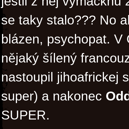
jestli z něj vymáčknu
se taky stalo??? No a
blázen, psychopat. V 
nějaký šílený francou
nastoupil jihoafrickej
super) a nakonec
Odd
SUPER.