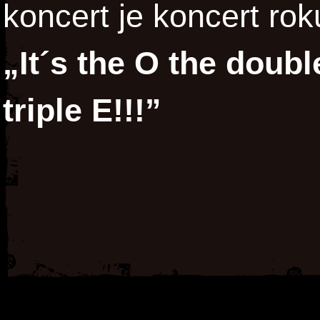
koncert je koncert rok
„
It´s the O the doubl
triple E!!!”