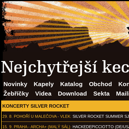
Nejchytřejší ke
Novinky
Kapely
Katalog
Obchod
Kon
Žebříčky
Videa
Download
Sekta
Mail
KONCERTY SILVER ROCKET
29. 8.
POHOŘÍ U MALEČOVA - VLEK
:
SILVER ROCKET SUMMER S
15. 9.
PRAHA - ARCHA+ (MALÝ SÁL)
:
HACKEDEPICCIOTTO (DE/US