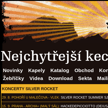
Nejchytřejší ke
Novinky
Kapely
Katalog
Obchod
Kon
Žebříčky
Videa
Download
Sekta
Mail
KONCERTY SILVER ROCKET
29. 8.
POHOŘÍ U MALEČOVA - VLEK
:
SILVER ROCKET SUMMER S
15. 9.
PRAHA - ARCHA+ (MALÝ SÁL)
:
HACKEDEPICCIOTTO (DE/US