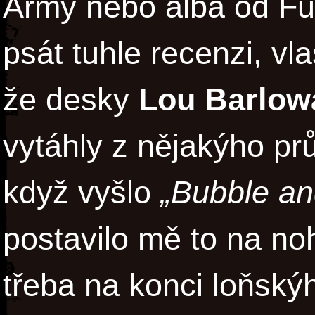
Army nebo alba od Fu
psát tuhle recenzi, vl
že desky
Lou Barlow
vytáhly z nějakýho pr
když vyšlo
„Bubble an
postavilo mě to na noh
třeba na konci loňský