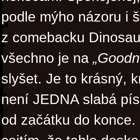
podle mýho názoru i š
z comebacku Dinosaur 
všechno je na
„Goodn
slyšet. Je to krásný, 
není JEDNA slabá píse
od začátku do konce. 