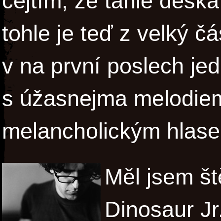
cejtím, že tahle desk
tohle je teď z velký čá
v na první poslech je
s úžasnejma melodie
melancholickým hlas
Měl jsem št
Dinosaur Jr.