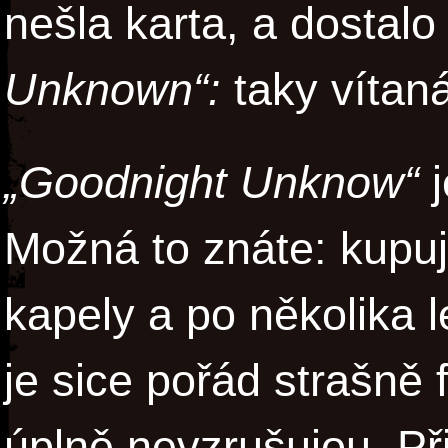
nešla karta, a dostal
Unknown“:
taky vítaná
„Goodnight Unknow“
j
Možná to znáte: kupuj
kapely a po několika le
je sice pořád strašně f
úplně nevzrušujou. Při