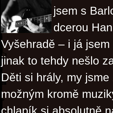
jsem s Barl
dcerou Han
Vyšehradě – i já jsem
jinak to tehdy nešlo za
Děti si hrály, my jsme
možným kromě muziky 
chlapík si absolutně n