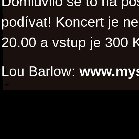
Domluvilo se to na posl
podívat! Koncert je n
20.00 a vstup je 300 
Lou Barlow:
www.mys