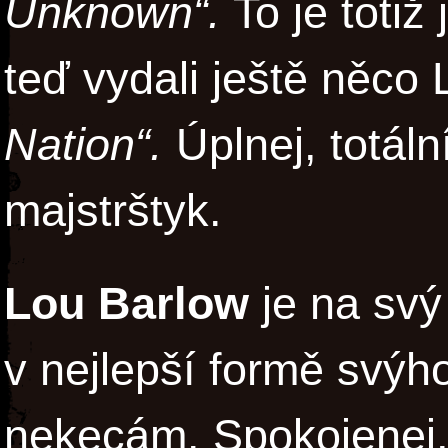
Unknown“.
To je totiž
teď vydali ještě něc
Nation“.
Úplnej, totáln
majstrštyk.
Lou Barlow
je na svý
v nejlepší formě svýho
nekecám. Spokojenej,