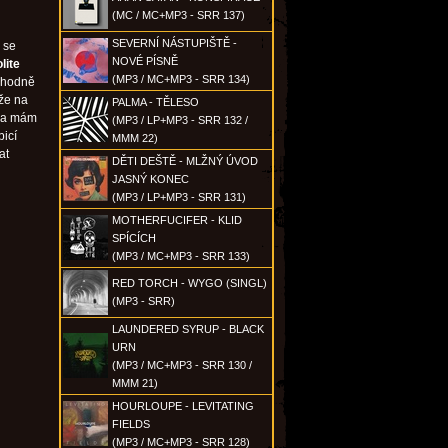
(MC / MC+MP3 - SRR 137)
SEVERNÍ NÁSTUPIŠTĚ -
 se
NOVÉ PÍSNĚ
lite
(MP3 / MC+MP3 - SRR 134)
u hodně
že na
PALMA - TĚLESO
ria mám
(MP3 / LP+MP3 - SRR 132 /
bicí
MMM 22)
at
DĚTI DEŠTĚ - MLŽNÝ ÚVOD
JASNÝ KONEC
(MP3 / LP+MP3 - SRR 131)
MOTHERFUCIFER - KLID
SPÍCÍCH
(MP3 / MC+MP3 - SRR 133)
RED TORCH - WYGO (SINGL)
(MP3 - SRR)
LAUNDERED SYRUP - BLACK
URN
(MP3 / MC+MP3 - SRR 130 /
MMM 21)
HOURLOUPE - LEVITATING
FIELDS
(MP3 / MC+MP3 - SRR 128)