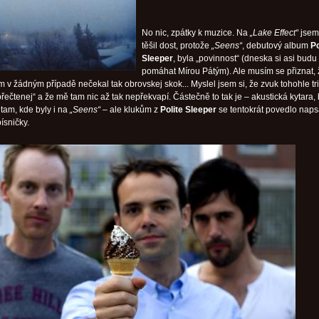
No nic, zpátky k muzice. Na
„Lake Effect“
jsem
těšil dost, protože
„Seens“
, debutový album
Po
Sleeper
, byla „povinnost“ (dneska si asi bud
pomáhat Mírou Pátým). Ale musím se přiznat, 
m v žádným případě nečekal tak obrovskej skok... Myslel jsem si, že zvuk tohohle t
ečtenej“ a že mě tam nic až tak nepřekvapí. Částečně to tak je – akustická kytara, 
 tam, kde byly i na
„Seens“
– ale klukům z
Polite Sleeper
se tentokrát povedlo naps
písničky.