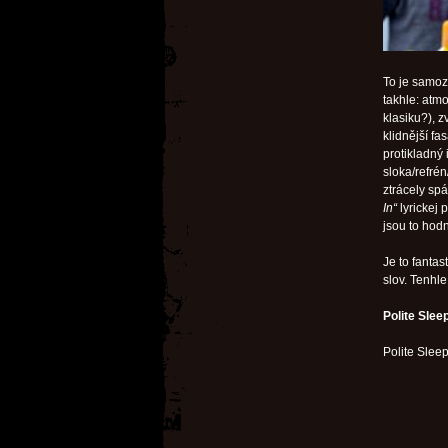
To je samozř
takhle: atm
klasiku?), 
klidnější fa
protikladný 
sloka/refrén
ztrácely spá
In“
lyrickej
jsou to hodn
Je to fanta
slov. Tenhle
Polite Slee
Polite Slee