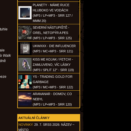
PLANETY - MÁME RUCE
HLUBOKO VE VODÁCH
(MP3 / LP+MP3 - SRR 127 /
MMM 20)
SEVERNÍ NÁSTUPIŠTĚ -
tuhle
OREL, NETOPÝR A PES
(MP3 / LP+MP3 - SRR 125)
UKWXXX - DIE INFLUENCER
 ale
(MP3 / MC+MP3 - SRR 121)
To Walk
KISS ME KOJAK / FETCH! -
ádně
ZAMLUVENO, VÍC LÁSKY
(MP3 / SPLIT 12" - SRR 119)
 beze
YS - TRADING GOLD FOR
GARBAGE
(MP3 / MC+MP3 - SRR 122)
ARANANAR - DOMOV, CO
NEBYL
(MP3 / LP+MP3 - SRR 120)
AKTUÁLNÍ ČLÁNKY
NOVINKY:
29. 7. SRSS 2026: NÁZEV ~
MÍSTO