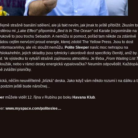
ejmě strašně banální sdělení, ale já fakt nevím, jak jinak to ještě přiblížit. Zkusím to
osférou mi
„Lake Effect“
připomíná
„Bed Is In The Ocean“
od Karate (vzpomínáte na 
zvukově to jsou trochu Sebadoh. A nemůžu si pomoct, pořád tam někde za zdánlivě
sádou cejtím nervózní proud energie, kterej zdobil The Yellow Press. Jsou to dost
informace/vlivy, ale víc sloužit nemůžu.
Polite Sleeper
navíc moc nehrajou na
/sloka/refrén, jejich skladby jsou rytmicky i akordově dost specificky členitý, aniž by
d. Ve výsledku to vytváří strašně zajímavou atmosféru. Je třeba
„From Waiting List 
 ploužák, nebo v rámci desky energická vypalovačka? Neumím odpovědět. Každop
ě zvláštní písničky.
stická, něčím neuvěřitelně „blízká“ deska. Jako když vám někdo rozumí i na dálku a
 podzim ještě bude náročnej...
per
můžete vidět 12. října v Rubínu po boku
Havana Klub
.
per:
www.myspace.com/politeslee…