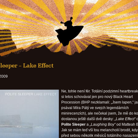
Sleeper – Lake Effect
 2009
Ne, tohle není fér. Totální podzimní heartbrea
si letos schovával jen pro nový Black Heart
Procession (BHP nezklamali: „Jsem lapen,“ ja
psával Míra Pátý ve svejch legendárních
minirecenzích), ale nečekal jsem, že mě do k
dostanou ještě další dvě desky:
„Lake Effect“
Polite Sleeper
a
„Laughing Boy“
od Matteah 
Jak se mám teď vší tou melancholií brodit, k
před sebou několik měsíců totálního nasazen