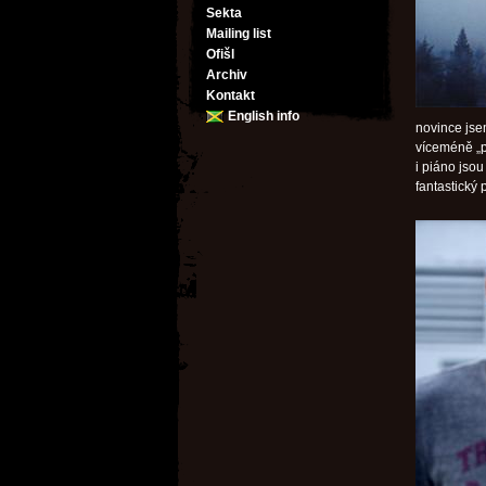
Sekta
Mailing list
Ofišl
Archiv
Kontakt
English info
novince jse
víceméně „př
i piáno jsou
fantastický 