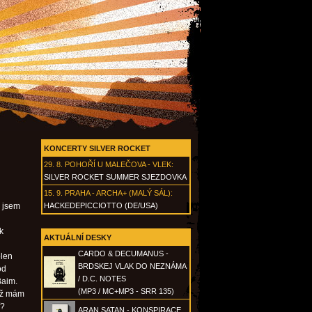
KONCERTY SILVER ROCKET
29. 8.
POHOŘÍ U MALEČOVA - VLEK
:
SILVER ROCKET SUMMER SJEZDOVKA
15. 9.
PRAHA - ARCHA+ (MALÝ SÁL)
:
k jsem
HACKEDEPICCIOTTO (DE/USA)
k
AKTUÁLNÍ DESKY
CARDO & DECUMANUS -
olen
BRDSKEJ VLAK DO NEZNÁMA
od
/ D.C. NOTES
Baim.
(MP3 / MC+MP3 - SRR 135)
dyž mám
í?
ARAN SATAN - KONSPIRACE