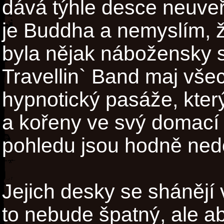
dává týhle desce neuveři
je Buddha a nemyslím, ž
byla nějak nábožensky 
Travellin` Band maj všech
hypnotický pasáže, který
a kořeny ve svý domací k
pohledu jsou hodně ne
Jejich desky se shánějí
to nebude špatný, ale ab