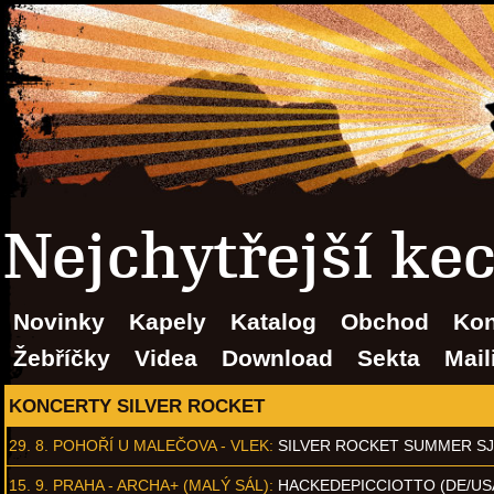
Nejchytřejší ke
Novinky
Kapely
Katalog
Obchod
Kon
Žebříčky
Videa
Download
Sekta
Mail
KONCERTY SILVER ROCKET
29. 8.
POHOŘÍ U MALEČOVA - VLEK
:
SILVER ROCKET SUMMER S
15. 9.
PRAHA - ARCHA+ (MALÝ SÁL)
:
HACKEDEPICCIOTTO (DE/US