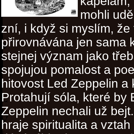
kapelám, k
mohli udě
zní, i když si myslím, že
přirovnávána jen sama k
stejnej význam jako tře
spojujou pomalost a poe
hitovost Led Zeppelin a
Protahují sóla, které b
Zeppelin nechali už bejt
hraje spiritualita a vzta