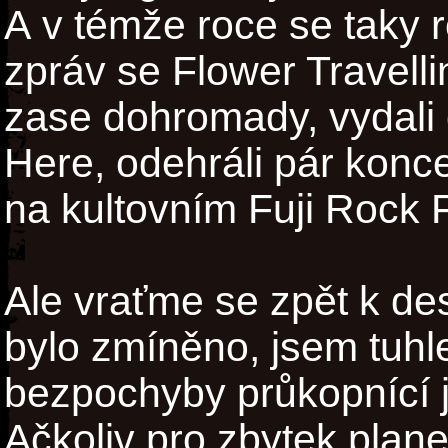
A v témže roce se taky 
zpráv se Flower Travelli
zase dohromady, vydal
Here, odehráli pár konce
na kultovním Fuji Rock F
Ale vraťme se zpět k desc
bylo zmíněno, jsem tuhle
bezpochyby průkopnící 
Ačkoliv pro zbytek plan