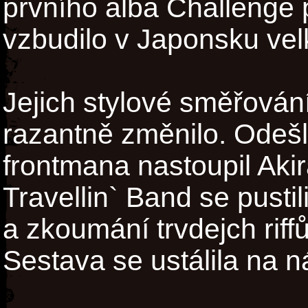
prvního alba Challenge 
vzbudilo v Japonsku vel
Jejich stylové směřován
razantně změnilo. Odešli
frontmana nastoupil Ak
Travellin` Band se pustil
a zkoumání trvdejch riff
Sestava se ustálila na ná