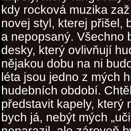
kdy rocková muzika zaží
novej styl, kterej přišel, 
a nepopsaný. Všechno b
desky, který ovlivňují h
nějakou dobu na ni budou
léta jsou jedno z mých 
hudebních období. Chtě
představit kapely, který
bych já, nebýt mých „uči
nenarazil, ale zároveň b