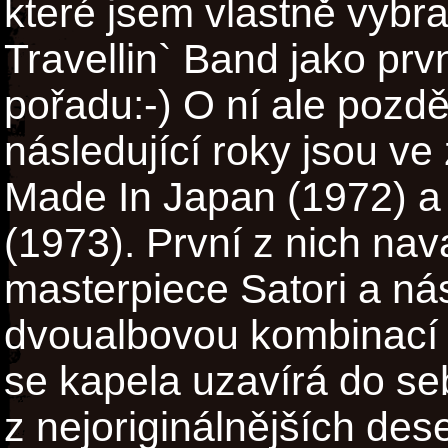
které jsem vlastně vybra
Travellin` Band jako prv
pořadu:-) O ní ale pozdě
následující roky jsou ve
Made In Japan (1972) 
(1973). První z nich na
masterpiece Satori a ná
dvoualbovou kombinací l
se kapela uzavírá do se
z nejoriginálnějších de