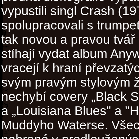
vypustili singl Crash (1
spolupracovali s trumpe
tak novou a pravou tvář 
stíhají vydat album Any
vracejí k hraní převzatýc
svým pravým stylovým ž
nechybí covery „Black 
a „Louisiana Blues" a "
Muddyho Waterse. Všech