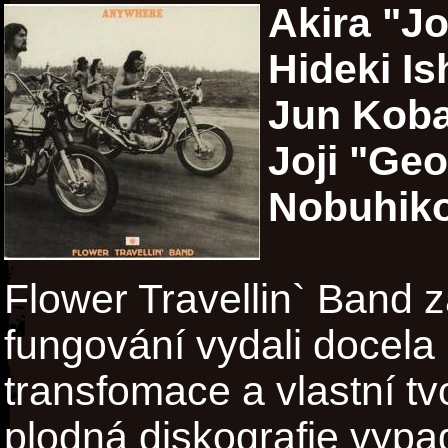
Akira "J
Hideki Is
Jun Koba
Joji "Ge
Nobuhiko
Flower Travellin` Band 
fungování vydali docela
transfomace a vlastní tvor
plodná diskografie vypad