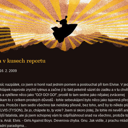
a v kusech reportu
6. 2. 2009
síc nazpátek, co jsem si honil nad jednim pornem a poslouchal při tom Elvise. V jed
hlápek naprosto zrychlí rytmus a začne jí to fakt pekelně sázet do zadku a v tu chvíl
vis a vykřikne něco jako "GO! GO! GO!", prostě to tam sedne jako nějakej zvrácenej
Řikam to z celkem prostejch důvodů - tohle sebeukájení bylo něco jako tajemná pře
era. Protože i tam sedlo všechno tak nelidsky přesně, bez toho, aniž by to někdo pl
LVIS (TYSON), že jo, chápete to, ty vole? Jsem si skoro jistej, že tohle mi nevěří an
ší fatalista, ale já jsem schopnej vám to odpřísáhnout snad na všechno, protože to
ra. Anál. Elvis. - Girls Against Boys. Deverova chyba. Gnu. Jak vidíte, z prachu mlád
ladní paradigma...