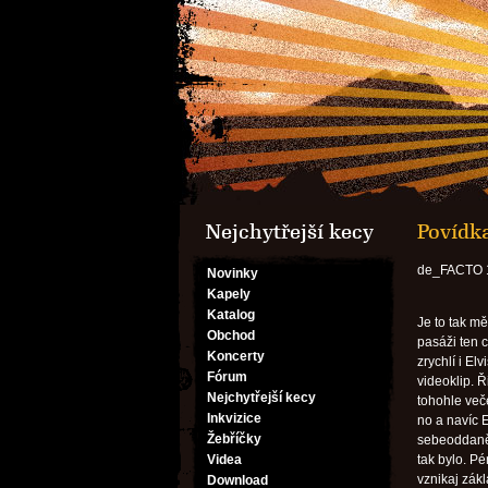
Nejchytřejší kecy
Povídk
de_FACTO 1
Novinky
Kapely
Katalog
Je to tak mě
Obchod
pasáži ten c
Koncerty
zrychlí i El
Fórum
videoklip. 
Nejchytřejší kecy
tohohle več
Inkvizice
no a navíc E
Žebříčky
sebeoddaněj
Videa
tak bylo. Pé
vznikaj zák
Download