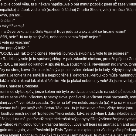
le to je dobrá věta, tu si někam napište. Ale o pár minut pozdějc jsem už zase v klid
ympatickej chlápek vedle mě (rozhodně žádnej Charlie Sheen, vole) mi něco řiká,
no, jen asi...
ě těšim."
á taky!" řikam já.
i na Deverovku a i na Girls Against Boys jedu až z xxy a fakt se hrozně těšim!"
těšíš, hele? Já na ty starý věci, nebo teda samozřejmě nejen."
 vole na všechno"
im poprvý totiž..."
OOLLEE! Tak to chcícpneš! Největší punková skupina ty vole to se posereš!"
 Radek a ty vole je to správnej chlap. A pak zákonitě chcípnu, protože příjdou Gnu
 SRDCE mi padá do kalhot. A spustěj to...a spustim to já. Nevnímam nic jinýho, tohl
šky na stres, kurva. Je to tak krásný a po tom všem čekání je to tady. Kdybych byl s
anna, je tohle ta nejsilnější a nejprocítěnější deflorace, kterou kdo může nabídnout.
takže můžu akorát tak plakat štěstim. Ale já plakat nebudu, ty vole! Já jsem tvrdej ja
áška Charlese Bronsona.
neni moc slyšet zpěv, jenže kolem mě bylo asi dvacet nezávisle na sobě působícíc
erý ze sebe křičeli všechny ty pevný slova, poněvadž je všichni znali nazpamět, ost
atnej zvuk!" řve někdo zezadu. "Serte na to!" řve někdo zepředu (já). A já už vim zas
echno hráli, jen když začli Beton-Tělo, tak...to je fakt kurva něco. Vždyť tohle jsou
 kostlivci jejich skříně! "Epileptiku!" křičí někdo, když se schyluje k další skladbě a d
že bejt i na mě, poněvadž moje elektrošokový pohyby řížený všemožnejma rytm
a vůbec vším, celou touhle krásnou hudbou. Love will tears us apart again and ag
gain and again, vole! Poslední je Elvis Tyson a to explodujou všechny těla před pó
ikem Album Epochal mi pak řiká "Tak tohle jsem nečekal, ty vole!" Celej ten set byl 