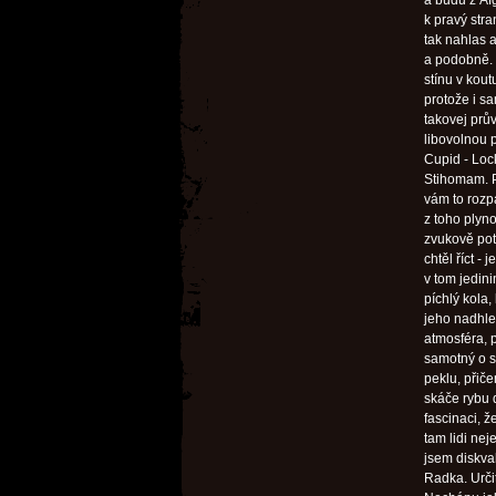
a budu z Af
k pravý str
tak nahlas a
a podobně. 
stínu v kou
protože i sa
takovej prův
libovolnou p
Cupid - Loc
Stihomam. P
vám to rozp
z toho plyn
zvukově potl
chtěl říct -
v tom jedini
píchlý kola,
jeho nadhle
atmosféra, 
samotný o so
peklu, přiče
skáče rybu d
fascinaci, 
tam lidi nej
jsem diskval
Radka. Určit