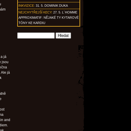
u
INKVIZICE:
31. 5. DOMINIK DUKA
 mám
NEJCHYTŘEJŠÍ KECY:
27. 5. L´HOMME
APPROXIMATIF: NĚJAKÉ TY KYTAROVÉ
TÓNY KE KARDIU
 a já
e jsou
lečna
 Ale já
k
h
atně
e
ost
ama
ain and
diem.
tak