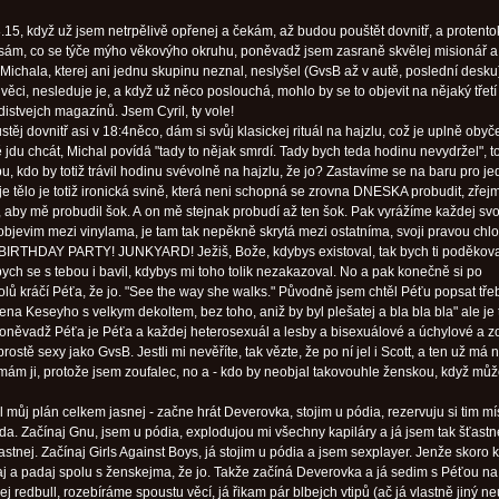
.15, když už jsem netrpělivě opřenej a čekám, až budou pouštět dovnitř, a protento
sám, co se týče mýho věkovýho okruhu, poněvadž jsem zasraně skvělej misionář a 
 Michala, kterej ani jednu skupinu neznal, neslyšel (GvsB až v autě, poslední desku
věci, nesleduje je, a když už něco poslouchá, mohlo by se to objevit na nějaký třetí
istvejch magazínů. Jsem Cyril, ty vole!
těj dovnitř asi v 18:4něco, dám si svůj klasickej rituál na hajzlu, což je uplně obyč
tě jdu chcát, Michal povídá "tady to nějak smrdí. Tady bych teda hodinu nevydržel", t
, kdo by totiž trávil hodinu svévolně na hajzlu, že jo? Zastavíme se na baru pro j
je tělo je totiž ironická svině, která neni schopná se zrovna DNESKA probudit, zřej
, aby mě probudil šok. A on mě stejnak probudí až ten šok. Pak vyrážíme každej sv
 objevim mezi vinylama, je tam tak nepěkně skrytá mezi ostatníma, svoji pravou chl
BIRTHDAY PARTY! JUNKYARD! Ježiš, Bože, kdybys existoval, tak bych ti poděkov
ych se s tebou i bavil, kdybys mi toho tolik nezakazoval. No a pak konečně si po
lů kráčí Péťa, že jo. "See the way she walks." Původně jsem chtěl Péťu popsat tře
na Keseyho s velkym dekoltem, bez toho, aniž by byl plešatej a bla bla bla" ale je 
oněvadž Péťa je Péťa a každej heterosexuál a lesby a bisexuálové a úchylové a zo
 prostě sexy jako GvsB. Jestli mi nevěříte, tak vězte, že po ní jel i Scott, a ten už má
mám ji, protože jsem zoufalec, no a - kdo by neobjal takovouhle ženskou, když můž
 můj plán celkem jasnej - začne hrát Deverovka, stojim u pódia, rezervuju si tim mí
a. Začínaj Gnu, jsem u pódia, explodujou mi všechny kapiláry a já jsem tak šťastne
astnej. Začínaj Girls Against Boys, já stojim u pódia a jsem sexplayer. Jenže skoro 
aj a padaj spolu s ženskejma, že jo. Takže začíná Deverovka a já sedim s Péťou na
 redbull, rozebíráme spoustu věcí, já řikam pár blbejch vtipů (ač já vlastně jiný n