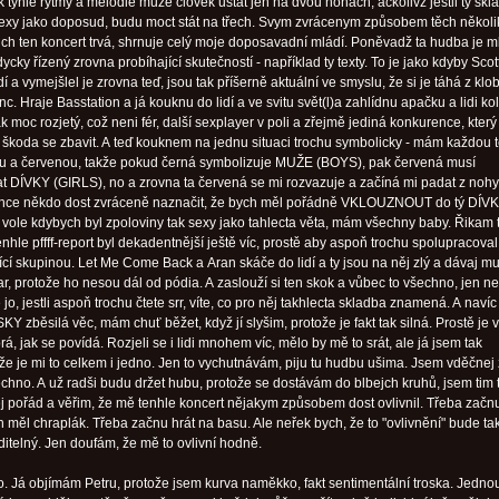
 tyhle rytmy a melodie může člověk ustát jen na dvou nohách, ačkolivž jestli ty skl
exy jako doposud, budu moct stát na třech. Svym zvrácenym způsobem těch několi
ejch ten koncert trvá, shrnuje celý moje doposavadní mládí. Poněvadž ta hudba je 
ycky řízený zrovna probíhající skutečností - například ty texty. To je jako kdyby Scot
dí a vymejšlel je zrovna teď, jsou tak příšerně aktuální ve smyslu, že si je táhá z kl
c. Hraje Basstation a já kouknu do lidí a ve svitu svět(l)a zahlídnu apačku a lidi ko
k moc rozjetý, což neni fér, další sexplayer v poli a zřejmě jediná konkurence, který
 škoda se zbavit. A teď kouknem na jednu situaci trochu symbolicky - mám každou 
ou a červenou, takže pokud černá symbolizuje MUŽE (BOYS), pak červená musí
t DÍVKY (GIRLS), no a zrovna ta červená se mi rozvazuje a začíná mi padat z nohy
chce někdo dost zvráceně naznačit, že bych měl pořádně VKLOUZNOUT do tý DÍV
y vole kdybych byl zpoloviny tak sexy jako tahlecta věta, mám všechny baby. Řikam 
enhle pffff-report byl dekadentnější ještě víc, prostě aby aspoň trochu spolupracoval
ící skupinou. Let Me Come Back a Aran skáče do lidí a ty jsou na něj zlý a dávaj m
r, protože ho nesou dál od pódia. A zaslouží si ten skok a vůbec to všechno, jen ne
e jo, jestli aspoň trochu čtete srr, víte, co pro něj takhlecta skladba znamená. A navíc 
 zběsilá věc, mám chuť běžet, když jí slyšim, protože je fakt tak silná. Prostě je 
á, jak se povídá. Rozjeli se i lidi mnohem víc, mělo by mě to srát, ale já jsem tak
e je mi to celkem i jedno. Jen to vychutnávám, piju tu hudbu ušima. Jsem vděčnej
echno. A už radši budu držet hubu, protože se dostávám do blbejch kruhů, jsem tim t
j pořád a věřim, že mě tenhle koncert nějakym způsobem dost ovlivnil. Třeba začn
h měl chraplák. Třeba začnu hrát na basu. Ale neřek bych, že to "ovlivnění" bude ta
ditelný. Jen doufám, že mě to ovlivní hodně.
to. Já objímám Petru, protože jsem kurva naměkko, fakt sentimentální troska. Jedno