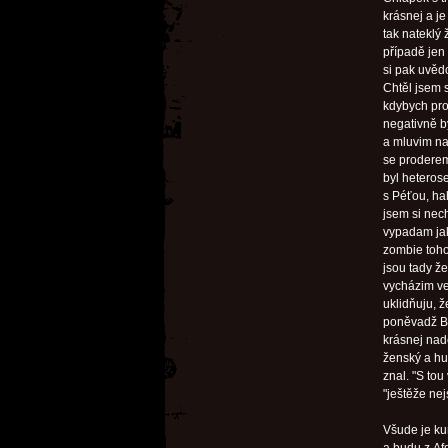
krásnej a je
tak nateklý
případě jen 
si pak uvědo
Chtěl jsem 
kdybych pro
negativně b
a mluvim na
se proderem
byl heterose
s Péťou, ha
jsem si nec
vypadam jak
zombie tohoh
jsou tady ž
vycházim ve
uklidňuju, 
poněvadž Bu
krásnej nadc
ženský a hud
znal. "S to
"ještěže nej
Všude je ku