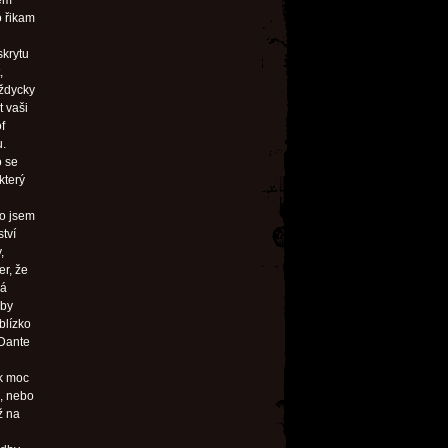
rem
o řikam
skrytu
,
vždycky
t vaši
f
u.
o se
který
to jsem
ství
,
er, že
ná
oby
blízko
 Dante
ak moc
m, nebo
ž na