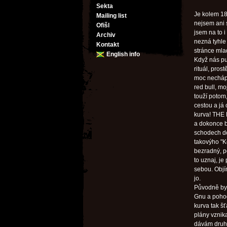
Sekta
Je kolem 18
Mailing list
nejsem ani 
Ofišl
jsem na to i
Archiv
nezná tyhle 
Kontakt
stránce mlad
English info
Když nás pus
rituál, pros
moc nechápu
red bull, mo
touží potom
cestou a já
kurva! THE 
a dokonce b
schodech do
takovýho "Ke
bezradný, p
to uznaj, je
sebou. Objí
jo.
Původně byl
Gnu a pohod
kurva tak šť
plány vznik
dávám druhej