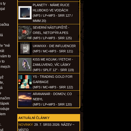
s ty
PLANETY - MÁME RUCE
bjal
HLUBOKO VE VODÁCH
(MP3 / LP+MP3 - SRR 127 /
MMM 20)
apačka
SEVERNÍ NÁSTUPIŠTĚ -
OREL, NETOPÝR A PES
lá
(MP3 / LP+MP3 - SRR 125)
 že "mě
UKWXXX - DIE INFLUENCER
rát
(MP3 / MC+MP3 - SRR 121)
 vám to
KISS ME KOJAK / FETCH! -
e to
ZAMLUVENO, VÍC LÁSKY
ů mejch
(MP3 / SPLIT 12" - SRR 119)
YS - TRADING GOLD FOR
dyž
GARBAGE
te,
(MP3 / MC+MP3 - SRR 122)
já
u
ARANANAR - DOMOV, CO
značim
NEBYL
hlápek
(MP3 / LP+MP3 - SRR 120)
roduje
olem
AKTUÁLNÍ ČLÁNKY
.
NOVINKY:
29. 7. SRSS 2026: NÁZEV ~
ut
MÍSTO