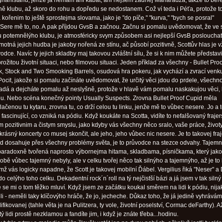
ghanistánu, jenže já nemám ani kabát, ani nejsem žádnej Maharadža, takže to be
aně klubu, až skoro do rohu a dopředu se nedostanem. Což ví teda i Péťa, protože t
 kořenim to ještě sprostejma slovama, jako je "do píče," "kurva," "bych se posral"
Sere mě to, no. A pak příjdou GvsB a začnou. Začnu si pomalu uvědomovat, že ve 
tu potemnělýho klubu, je atmosféricky svym způsobem asi nejlepší GvsB poslouchat
motná jejich hudba je jakoby nořená ze stínu, ač působí pozitivně, Scottův hlas je 
odce. Navíc ty jejich skladby maj takovou zvláštní sílu, že si k nim můžete představi
rožitou životní situaci, nebo filmovou situaci. Jeden příklad za všechny - Bullet Proo
k, Stock and Two Smooking Barrels, osudová hra pokeru, jak vychází a zvrací venk
ocit, jakože si pomalu začínáte uvědomovat, že určitý věci jdou do prdele, všechn
adá a dejcháte pomalu až neslyšně, protože v hlavě vám pomalu naskakujou věci, 
ou. Nebo scéna konečný pointy Usually Suspects. Zrovna Bullet Proof Cupid měla
ačenou tu kytaru, zrovna tu, co drží celou tu linku, jenže mě to vůbec nesere. Jo a 
 je fascinující, co vzniká na pódiu. Když koukáte na Scotta, vidíte to nefalšovaný frajer
m pozitivnim a čistym smyslu, jako kdyby vás všechny něco sralo, vaše práce, životy
 krásný koncerty co musej skončit, ale jeho, jeho vůbec nic nesere. Je to takovej fraj
d dosahuje přes všechny problémy světa, je to průvodce na stezce odvahy. Tajem
paradoxně tvořená naprosto výbornejma hitama, skladbama, písničkama, který jak
bě vůbec tajemný nebyly, ale v celku tvořej něco tak silnýho a tajemnýho, až je to 
mž vás logicky napadne, že Scott je takovej mobilní Ďábel. Vergilius řiká "Neser" a
o celýho toho celku. Dekadentní rock´n´roll na tý nejčistší bázi a já jsem v tak silný
že se mi o tom těžko mluví. Když jsem ze začátku koukal směrem na lidi k pódiu, nij
eli - neměli taky klíčovýho hráče, že jo, jecheche. Důkaz toho, že já jedině vyhrává
ifikovanej (tahle věta je na Pulitzera, ty vole, životní poselství, Cormac deFarthy). A
ý lidi prostě nezklamou a fandíte jim, i když je znáte třeba...hodinu.