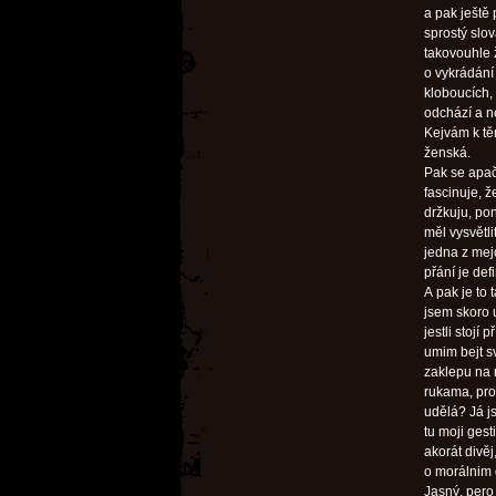
a pak ještě
sprostý slov
takovouhle 
o vykrádání
kloboucích, 
odchází a n
Kejvám k tě
ženská.
Pak se apačk
fascinuje, 
držkuju, p
měl vysvětli
jedna z mej
přání je def
A pak je to
jsem skoro 
jestli stojí
umim bejt sv
zaklepu na 
rukama, prot
udělá? Já j
tu moji ges
akorát divě
o morálnim 
Jasný, pero