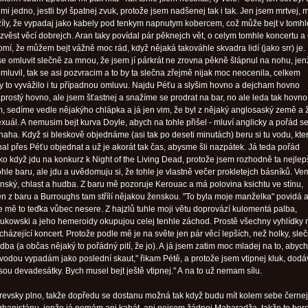
 mi jedno, jestli byl špatnej zvuk, protože jsem nadšenej tak i tak. Jen jsem mrtvej,
 žíly, že vypadaj jako kabely pod tenkym napnutym kobercem, což může bejt v tomhl
zvěst věcí dobrejch. Aran taky povídal pár pěknejch vět, o celym tomhle koncertu a
mí, že můžem bejt vážně moc rád, když nějaká takováhle skvadra lidí (jako srr) je. 
se omluvit slečně za mnou, že jsem jí párkrát ne zrovna pěkně šlápnul na nohu, jen
mluvil, tak se asi pozvracim a to by ta slečna zřejmě nijak moc neocenila, celkem
y to vyvážilo i tu případnou omluvu. Najdu Péťu a slyšim hovno a dejcham hovno
prostý hovno, ale jsem šťastnej a snažíme se prodrat na bar, no ale leda tak hovno
, sedíme vedle nějakýho chlápka a já jen vim, že byl z nějaký anglosaský země a ž
xuál. A nemusim bejt kurva Doyle, abych na tohle přišel - mluví anglicky a pořád se
haha. Když si bleskově objednáme (asi tak po deseti minutách) beru si tu vodu, kte
hal přes Péťu objednat a už je akorát tak čas, abysme šli nazpátek. Já teda pořád
o když jdu na konkurz k Night of the Living Dead, protože jsem rozhodně ta nejlep
le baru, ale jdu a uvědomuju si, že tohle je vlastně večer prokletejch básníků. Vem
enský, chlast a hudba. Z baru mě pozoruje Kerouac a má polovina ksichtu ve stínu,
n z baru a Burroughs tam střílí nějakou ženskou. "To byla moje manželka" povidá a
že mě to teďka vůbec nesere. Z hajzlů tuhle moji větu doprovází kulomentá palba,
kowski a jeho hemeroidy okupujou celej tenhle záchod. Prostě všechny vyhlídky 
házející koncert. Protože podle mě je na světe jen pár věcí lepších, než holky, sleč
ba (a občas nějaký to pořádný pití, že jo). A já jsem zatim moc mladej na to, abych 
u vodou vypadám jako poslední skaut," řikam Pétě, a protože jsem vtipnej kluk, dod
sou devadesátky. Bych musel bejt ještě vtipnej." A na to už nemam sílu.
revsky plno, takže dopředu se dostanu možná tak když budu mít kolem sebe černej