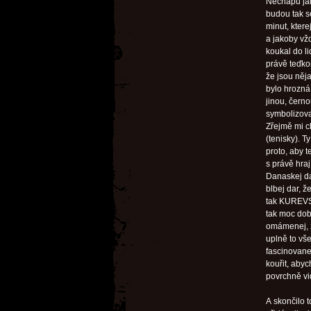
Nechápu jak
budou tak s
minut, kter
a jakoby vžd
koukal do li
právě teďkon
že jsou něja
bylo hrozná
jinou, čern
symbolizova
Zřejmě mi 
(tenisky). T
proto, aby t
s právě hraj
Danaskej da
blbej dar, ž
tak KUREVSKY
tak moc dobr
omámenej, ž
uplně to vš
fascinovane
kouřit, abyc
povrchně vi
A skončilo 