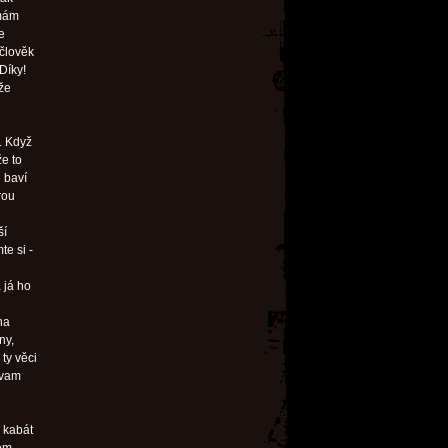
 mám
e
 člověk
Díky!
že
. Když
e to
 baví
rou
ší
te si -
 já ho
na
ny,
ty věci
ávam
 kabát