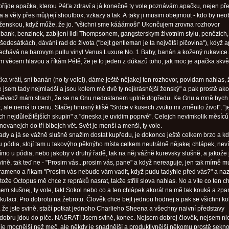
 příjde apačka, kterou Péťa zdraví a já konečně ty vole poznávám apačku, nejen pře
a a věty přes můj/její shoutbox, vzkazy a tak. A taky ji musim obejmout - kdo by neo
ženskou, když může, že jo. "všichni sme kááámoši" Ukončujem zrovna rozhovor
 bank, benzinek, zabíjení lidí Thompsonem, gangsterskym životnim stylu, penězích,
šedesátkách, dávání rad do života ("bejt gentleman je ta největší píčovina"), když 
echává na barovym pultu vinyl Venus Luxure No. 1 Baby, banán a kožený rukavice.
m věcem hlavou a říkám Pétě, že je to jeden z důkazů toho, jak moc je apačka skvě
a vrátí, sní banán (no ty vole!), dáme ještě nějakej ten rozhovor, povidam nahlas,
že jsem tady nejmladší a jsou kolem mě dvě ty nejkrásnější ženský" a pak prostě ako
oněvadž mám strach, že se na Gnu nedostanem uplně dopředu. Ke Gnu a mně bych
t, ale nemá to cenu. Stačej hnusný klišé "Srdce v kusech zvuku mi změnilo život", "j
ch nejdůležitějších skupin" a "dneska je uvidim poprvé". Celejch nevimkolik měsíc
inovanejch do tří blbejch vět. Svět je menší a menší, ty vole.
 tady a já se vážně slušně snažim dostat kupředu, je dokonce ještě celkem brzo a k
u pódia, stojí tam u takovýho pěknýho místa celkem neutrálně nějakej chlápek, neví
 přímo u pódia, nebo jakoby v druhý řadě, tak na něj vážně kurevsky slušně, a jakože 
ině, tak teď ne - "Prosim vás...prosim vás, pane" a když nereaguje, jen tak mírně m
rameno a řikam "Prosim vás nebude vám vadit, když pudu tadyhle před vás?" a na
ože Octopus mě chce z repráků nasrat, takže střílí slova nahlas. No a víte co ten c
sem slušnej, ty vole, fakt Sokol nebo co a ten chlápek akorát na mě tak kouká a zpa
tikulaci. Pro dobrotu na žebrotu. Člověk chce bejt jednou hodnej a pak se všichni k
j, že jste svině, stačí potkat jednoho Charlieho Sheena a všechny naivní představy
dobru jdou do píče. NASRAT! Jsem svině, konec. Nejsem dobrej člověk, nejsem nic
 je mocnější než meč, ale někdy je snadnější a produktivnější někomu prostě sekno