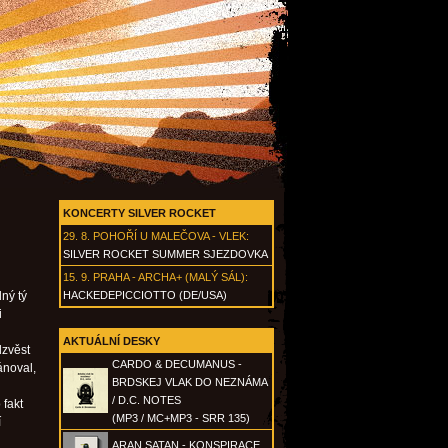
KONCERTY SILVER ROCKET
29. 8.
POHOŘÍ U MALEČOVA - VLEK
:
SILVER ROCKET SUMMER SJEZDOVKA
15. 9.
PRAHA - ARCHA+ (MALÝ SÁL)
:
ný tý
HACKEDEPICCIOTTO (DE/USA)
i
AKTUÁLNÍ DESKY
dzvěst
CARDO & DECUMANUS -
ánoval,
BRDSKEJ VLAK DO NEZNÁMA
i
/ D.C. NOTES
 fakt
(MP3 / MC+MP3 - SRR 135)
í
ARAN SATAN - KONSPIRACE