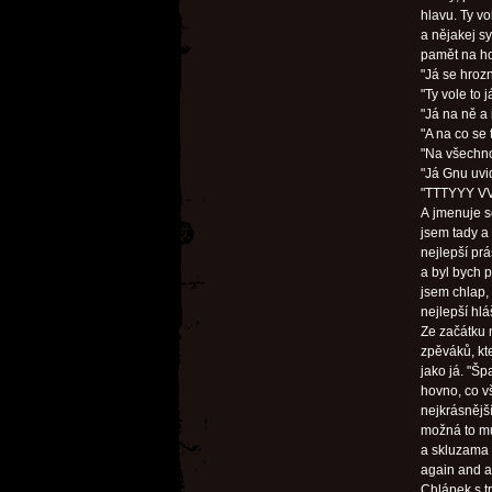
hlavu. Ty vo
a nějakej s
pamět na hov
"Já se hrozn
"Ty vole to j
"Já na ně a 
"A na co se 
"Na všechno
"Já Gnu uvid
"TTTYYY VVO
A jmenuje se
jsem tady a
nejlepší prá
a byl bych p
jsem chlap, 
nejlepší hl
Ze začátku 
zpěváků, kt
jako já. "Šp
hovno, co vš
nejkrásnější
možná to mů
a skluzama 
again and a
Chlápek s tr