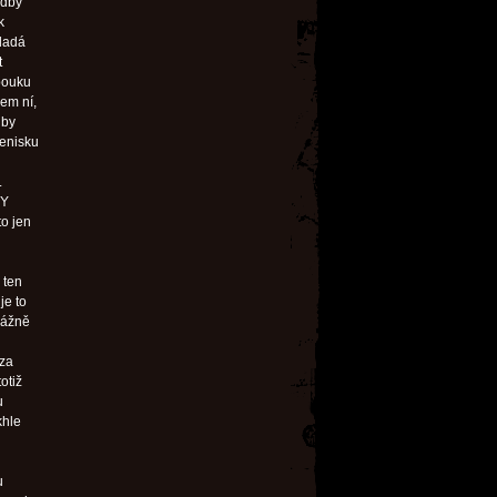
adby
k
mladá
t
obouku
lem ní,
 by
tenisku
.
KY
to jen
u
 ten
je to
vážně
 za
otiž
u
khle
u