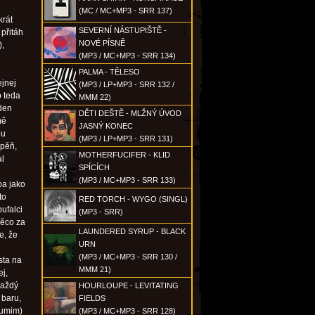
(MC / MC+MP3 - SRR 137)
krát
SEVERNÍ NÁSTUPIŠTĚ -
přitáh
NOVÉ PÍSNĚ
),
(MP3 / MC+MP3 - SRR 134)
PALMA - TĚLESO
ejnej
(MP3 / LP+MP3 - SRR 132 /
o teda
MMM 22)
eden
DĚTI DEŠTĚ - MLŽNÝ ÚVOD
mě
JASNÝ KONEC
ou
(MP3 / LP+MP3 - SRR 131)
opěň,
MOTHERFUCIFER - KLID
al
SPÍCÍCH
(MP3 / MC+MP3 - SRR 133)
ba jako
to
RED TORCH - WYGO (SINGL)
ufalci
(MP3 - SRR)
 něco za
LAUNDERED SYRUP - BLACK
e, že
URN
(MP3 / MC+MP3 - SRR 130 /
sta na
MMM 21)
j,
každý
HOURLOUPE - LEVITATING
 baru,
FIELDS
eumim)
(MP3 / MC+MP3 - SRR 128)