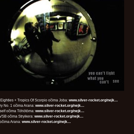
. Eighties + Tropics Of Scorpio očima Joba:
www.silver-rocket.org/nejk…
y No. 1 očima Arana:
www.silver-rocket.org/nejk…
self očima Töhötöma:
www.silver-rocket.org/nejk…
VSB očima Stryikera:
www.silver-rocket.org/nejk…
 očima Arana:
www.silver-rocket.org/nejk…