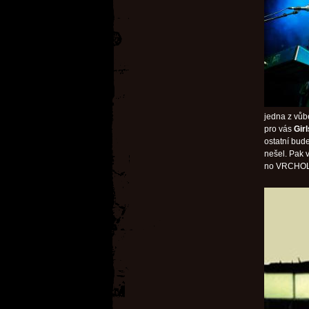
jedna z vůbe
pro vás
Gir
ostatní bude
nešel. Pak 
no VRCHOL,