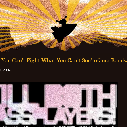
 "You Can't Fight What You Can't See" očima Bourk
2. 2009