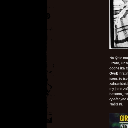
Na týhle mu
Lizard, Uns
dodneška
G
GvsB
hrát n
jsem, že js
zahraničníc
my jsme zač
basama, js
opeřenýho 
Naštěstí.