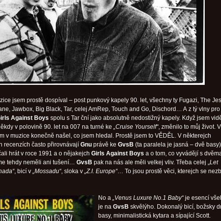
zice jsem prostě dospíval – post punkový kapely 90. let, všechny ty Fugazi, The Je
ane, Jawbox, Big Black, Tar, celej AmRep, Touch and Go, Dischord… A z tý vlny pr
irls Against Boys
spolu s Tar ční jako absolutně nedostižný kapely. Když jsem vid
ěkdy v polovině 90. let na 007 na turné ke
„Cruise Yourself“
, změnilo to můj život. 
em v muzice konečně našel, co jsem hledal. Prostě jsem to VĚDĚL. V některejch
h recenzích často přirovnávají
Gnu
právě ke
GvsB
(ta paralela je jasná – dvě basy)
ali hrát v roce 1991 a o nějakejch
Girls Against Boys
a o tom, co vyvádějí s dvěm
me tehdy neměli ani tušení…
GvsB
pak na nás ale měli velkej vliv. Třeba celej „
Let
hada“
, bicí v
„Mossadu“
, sloka v
„Z.I. Europe“
… To jsou prostě věci, kterejch se nez
No a
„Venus Luxure No.1 Baby“
je esencí vše
je na
GvsB
skvělýho. Dokonalý bicí, božsky dr
basy, minimalistická kytara a sípající Scott.