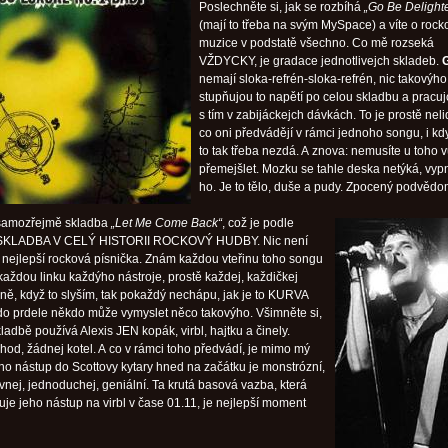
Poslechněte si, jak se rozbíhá
„Go Be Delight
(mají to třeba na svým MySpace) a víte o rock
muzice v podstatě všechno. Co mě rozseká
VŽDYCKY, je gradace jednotlivejch skladeb.
nemají sloka-refrén-sloka-refrén, nic takovýho
stupňujou to napětí po celou skladbu a pracu
s tím v zabijáckejch dávkách. To je prostě neli
co oni předvádějí v rámci jednoho songu, i kd
to tak třeba nezdá. A znova: nemusíte u toho 
přemejšlet. Mozku se tahle deska netýká, vyp
ho. Je to tělo, duše a pudy. Zpocený podvědo
 samozřejmě skladba
„Let Me Come Back“
, což je podle
SKLADBA V CELÝ HISTORII ROCKOVÝ HUDBY. Nic není
je nejlepší rocková písnička. Znám každou vteřinu toho songu
aždou linku každýho nástroje, prostě každej, každičkej
ejně, když to slyším, tak pokaždý nechápu, jak je to KURVA
do prdele někdo může vymyslet něco takovýho. Všimněte si,
kladbě používá Alexis JEN kopák, virbl, hajtku a činely.
hod, žádnej kotel. A co v rámci toho předvádí, je mimo mý
ho nástup do Scottovy kytary hned na začátku je monstrózní,
vnej, jednoduchej, geniální. Ta krutá basová vazba, která
je jeho nástup na virbl v čase 01.11, je nejlepší moment