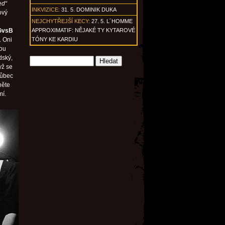
ed“
INKVIZICE:
31. 5. DOMINIK DUKA
ový
NEJCHYTŘEJŠÍ KECY:
27. 5. L´HOMME
GvsB
APPROXIMATIF: NĚJAKÉ TY KYTAROVÉ
. Oni
TÓNY KE KARDIU
jou
dský,
yž se
vůbec
něte
mí.