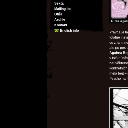
Sekta
Mailing list
Ofišl
Archiv
Kontakt
English info
Pravda je t
totálně ins
co znám, ne
ale po posle
Against Bo
v totální ná
neuvěřiteln
konkrétních 
měla bejt –
Psycho na fy