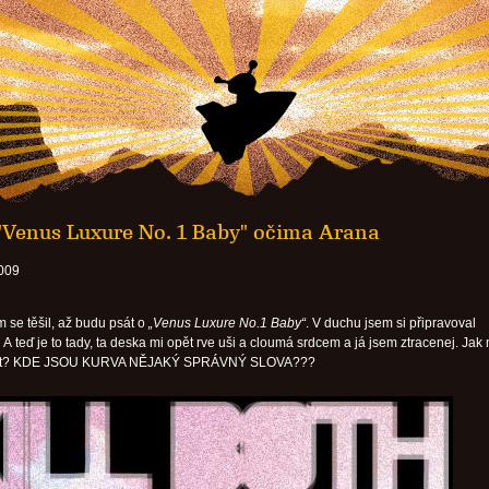
 "Venus Luxure No. 1 Baby" očima Arana
2009
m se těšil, až budu psát o
„Venus Luxure No.1 Baby“
. V duchu jsem si připravoval
A teď je to tady, ta deska mi opět rve uši a cloumá srdcem a já jsem ztracenej. Ja
sat? KDE JSOU KURVA NĚJAKÝ SPRÁVNÝ SLOVA???