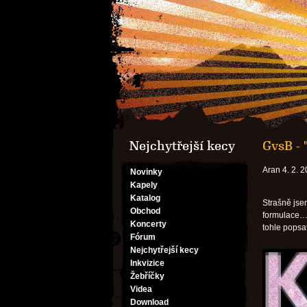
Nejchytřejší kecy
GvsB -
Aran 4. 2. 
Novinky
Kapely
Katalog
Strašně jse
Obchod
formulace… 
Koncerty
tohle pop
Fórum
Nejchytřejší kecy
Inkvizice
Žebříčky
Videa
Download