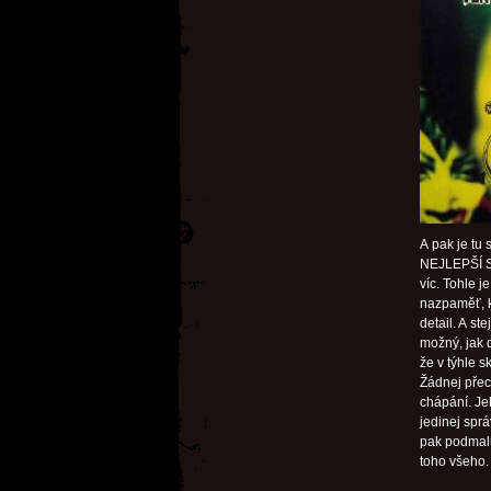
A pak je tu
NEJLEPŠÍ 
víc. Tohle 
nazpaměť, k
detail. A st
možný, jak 
že v týhle s
Žádnej přec
chápání. Je
jedinej sprá
pak podmalu
toho všeho.