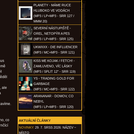
PLANETY - MÁME RUCE
HLUBOKO VE VODÁCH
(MP3 / LP+MP3 - SRR 127 /
MMM 20)
SEVERNÍ NÁSTUPIŠTĚ -
OREL, NETOPÝR A PES
(MP3 / LP+MP3 - SRR 125)
UKWXXX - DIE INFLUENCER
(MP3 / MC+MP3 - SRR 121)
sus
KISS ME KOJAK / FETCH! -
o mě
ZAMLUVENO, VÍC LÁSKY
ěl
(MP3 / SPLIT 12" - SRR 119)
Věděl
YS - TRADING GOLD FOR
GARBAGE
, ale
(MP3 / MC+MP3 - SRR 122)
a
ARANANAR - DOMOV, CO
NEBYL
bavíme.
(MP3 / LP+MP3 - SRR 120)
ho, co
AKTUÁLNÍ ČLÁNKY
nčící
NOVINKY:
29. 7. SRSS 2026: NÁZEV ~
MÍSTO