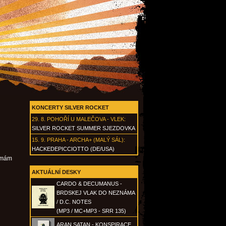
KONCERTY SILVER ROCKET
29. 8.
POHOŘÍ U MALEČOVA - VLEK
:
SILVER ROCKET SUMMER SJEZDOVKA
15. 9.
PRAHA - ARCHA+ (MALÝ SÁL)
:
HACKEDEPICCIOTTO (DE/USA)
k mám
AKTUÁLNÍ DESKY
CARDO & DECUMANUS -
BRDSKEJ VLAK DO NEZNÁMA
/ D.C. NOTES
(MP3 / MC+MP3 - SRR 135)
ARAN SATAN - KONSPIRACE