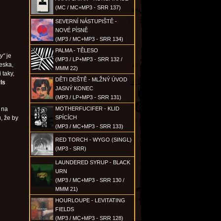
(MC / MC+MP3 - SRR 137)
SEVERNÍ NÁSTUPIŠTĚ -
NOVÉ PÍSNĚ
(MP3 / MC+MP3 - SRR 134)
PALMA - TĚLESO
y“
je
(MP3 / LP+MP3 - SRR 132 /
eska,
MMM 22)
 taky,
DĚTI DEŠTĚ - MLŽNÝ ÚVOD
rls
JASNÝ KONEC
(MP3 / LP+MP3 - SRR 131)
 na
MOTHERFUCIFER - KLID
, že by
SPÍCÍCH
(MP3 / MC+MP3 - SRR 133)
RED TORCH - WYGO (SINGL)
(MP3 - SRR)
LAUNDERED SYRUP - BLACK
URN
(MP3 / MC+MP3 - SRR 130 /
MMM 21)
HOURLOUPE - LEVITATING
FIELDS
(MP3 / MC+MP3 - SRR 128)