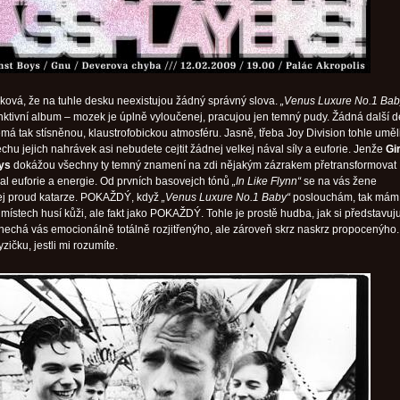
aková, že na tuhle desku neexistujou žádný správný slova.
„Venus Luxure No.1 Bab
tinktivní album – mozek je úplně vyloučenej, pracujou jen temný pudy. Žádná další d
má tak stísněnou, klaustrofobickou atmosféru. Jasně, třeba Joy Division tohle uměli
chu jejich nahrávek asi nebudete cejtit žádnej velkej nával síly a euforie. Jenže
Gi
ys
dokážou všechny ty temný znamení na zdi nějakým zázrakem přetransformovat
val euforie a energie. Od prvních basovejch tónů
„In Like Flynn“
se na vás žene
ej proud katarze. POKAŽDÝ, když
„Venus Luxure No.1 Baby“
poslouchám, tak mám
místech husí kůži, ale fakt jako POKAŽDÝ. Tohle je prostě hudba, jak si představuju
 nechá vás emocionálně totálně rozjitřenýho, ale zároveň skrz naskrz propocenýho.
zičku, jestli mi rozumíte.